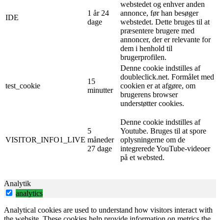
webstedet og enhver anden
1 år 24
annonce, før han besøger
IDE
dage
webstedet. Dette bruges til at
præsentere brugere med
annoncer, der er relevante for
dem i henhold til
brugerprofilen.
Denne cookie indstilles af
doubleclick.net. Formålet med
15
test_cookie
cookien er at afgøre, om
minutter
brugerens browser
understøtter cookies.
Denne cookie indstilles af
5
Youtube. Bruges til at spore
VISITOR_INFO1_LIVE
måneder
oplysningerne om de
27 dage
integrerede YouTube-videoer
på et websted.
Analytik
analytics
Analytical cookies are used to understand how visitors interact with
the website. These cookies help provide information on metrics the