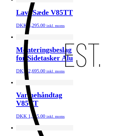
Lavt Sæde V85TT
DKK
3,295.00
inkl. moms
Monteringsbeslag
for Sidetasker Alu
DKK
2,695.00
inkl. moms
Varmehåndtag
V85TT
DKK
1,995.00
inkl. moms