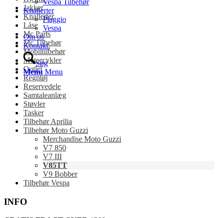
Vespa Tilbehør
Jakker
Knallerter
Knallerter
Piaggio
Låse
Vespa
Mc Parts
Om os
Mc Tilbehør
Kontakt.
Mobiltilbehør
Motorcykler
Søg
Outlet
Menu
Menu
Regntøj
Reservedele
Samtaleanlæg
Støvler
Tasker
Tilbehør Aprilia
Tilbehør Moto Guzzi
Merchandise Moto Guzzi
V7 850
V7 III
V85TT
V9 Bobber
Tilbehør Vespa
INFO