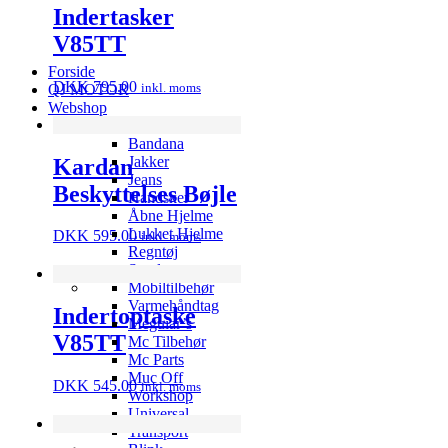
Indertasker
V85TT
Forside
DKK
795.00
inkl. moms
QJ MOTOR
Webshop
Armor Undertøj
Bandana
Jakker
Kardan
Jeans
Beskyttelses Bøjle
Handsker
Åbne Hjelme
Lukket Hjelme
DKK
595.00
inkl. moms
Regntøj
Støvler
Mobiltilbehør
Varmehåndtag
Indertoptaske
Meguiar’s
V85TT
Mc Tilbehør
Mc Parts
Muc Off
DKK
545.00
inkl. moms
Workshop
Universal
Transport