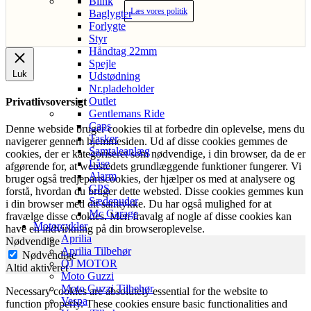
Blink
Læs vores politik
Baglygter
Forlygte
Styr
Håndtag 22mm
Spejle
Luk
Udstødning
Nr.pladeholder
Outlet
Privatlivsoversigt
Gentlemans Ride
Caps
Denne webside bruger cookies til at forbedre din oplevelse, mens du
Tasker
navigerer gennem hjemmesiden. Ud af disse cookies gemmes de
Samtaleanlæg
cookies, der er kategoriseret som nødvendige, i din browser, da de er
Låse
afgørende for, at webstedets grundlæggende funktioner fungerer. Vi
Alarm
bruger også tredjepartscookies, der hjælper os med at analysere og
GPS
forstå, hvordan du bruger dette websted. Disse cookies gemmes kun
Sædepuder
i din browser med dit samtykke. Du har også mulighed for at
Mc Garage
fravælge disse cookies. Men fravalg af nogle af disse cookies kan
Motorcykler
have en indvirkning på din browseroplevelse.
Aprilia
Nødvendige
Aprilia Tilbehør
Nødvendige
QJ MOTOR
Altid aktiveret
Moto Guzzi
Moto Guzzi Tilbehør
Necessary cookies are absolutely essential for the website to
Vespa
function properly. These cookies ensure basic functionalities and