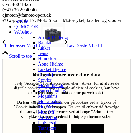
Cvr: 46071425
(+45) 36 20 40 46
qjmotor@famoto-sport.dk
© Copyright - Fa. Moto-Sport - Motorcykel, knallert og scooter
Forside
QJ MOTOR
Webshop
Armor Undertøj
Bandana
Indertasker V85TT
Lavt Sæde V85TT
Jakker
Jeans
Scroll to top
Handsker
Åbne Hjelme
Lukket Hjelme
Du bestemmer over dine data
Regntøj
Støvler
Tryk "Acceptér" for at acceptere, eller "Afvis" for at afvise de
Mobiltilbehør
digitale cookies. Fravalg af nogle af disse af cookies, kan have
Varmehåndtag
en indvirkning på funktionerne på webstedet.
Meguiar’s
Mc Tilbehør
Du kan vælge dine præferencer på cookies ved at trykke på
Mc Parts
"Cookie indstillinger" knappen. Du kan til enhver tid fravælge
dit samtykke og præferencer ved at bruge "Administrer
Muc Off
samtykke" knappen, nederst til højre på hjemmesiden.
Workshop
Universal
Transport
Acceptér
Afvis
Cookie indstillinger