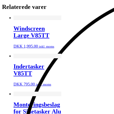
Relaterede varer
Windscreen
Large V85TT
DKK
1,995.00
inkl. moms
Indertasker
V85TT
DKK
795.00
inkl. moms
Monteringsbeslag
for Sidetasker Alu