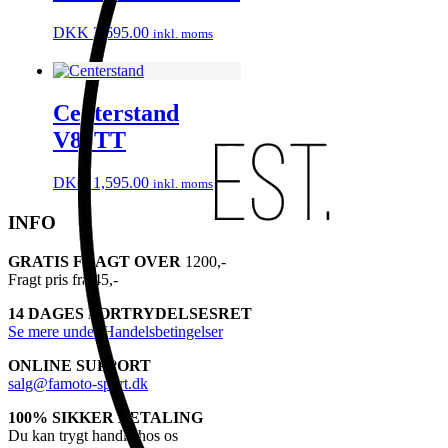
DKK
2,695.00
inkl. moms
Centerstand
V85TT
DKK
1,595.00
inkl. moms
INFO
GRATIS FRAGT OVER
1200,-
Fragt pris fra 45,-
14 DAGES FORTRYDELSESRET
Se mere under Handelsbetingelser
ONLINE SUPPORT
salg@famoto-sport.dk
100% SIKKER BETALING
Du kan trygt handle hos os