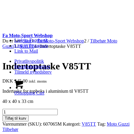
Fa Moto-Sport Webshop
Link to Facebook
Du er her:
Start
1
/
Fa Moto-Sport Webshop
2
/
Tilbehør Moto
Link to Instagram
Guzzi
3
/
V85TT
4
/
Indertoptaske V85TT
Link to Mail
Privatlivspolitik
Indertoptaske V85TT
Handelsbetingelser
Tilmeld nyhedsbrev
DKK
545.00
inkl. moms
Indertaske for topboks i aluminium til V85TT
0
Shopping Cart
40 x 40 x 33 cm
Indertoptaske
V85TT
Tilføj til kurv
antal
Varenummer (SKU):
607065M
Kategori:
V85TT
Tag:
Moto Guzzi
Tilbehør