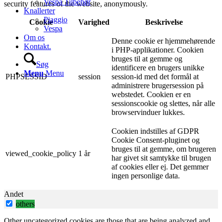
Vespa Tilbehør
security features of the website, anonymously.
Knallerter
Piaggio
Cookie
Varighed
Beskrivelse
Vespa
Om os
Denne cookie er hjemmehørende
Kontakt.
i PHP-applikationer. Cookien
bruges til at gemme og
Søg
identificere en brugers unikke
Menu
Menu
PHPSESSID
session
session-id med det formål at
administrere brugersession på
webstedet. Cookien er en
sessionscookie og slettes, når alle
browservinduer lukkes.
Cookien indstilles af GDPR
Cookie Consent-pluginet og
bruges til at gemme, om brugeren
viewed_cookie_policy
1 år
har givet sit samtykke til brugen
af ​​cookies eller ej. Det gemmer
ingen personlige data.
Andet
others
Other uncategorized cookies are those that are being analyzed and