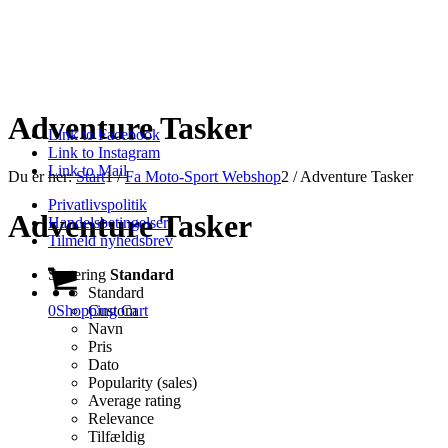
Adventure Tasker
Link to Facebook
Link to Instagram
Link to Mail
Du er her:
Start
1
/
Fa Moto-Sport Webshop
2
/
Adventure Tasker
Privatlivspolitik
Adventure Tasker
Handelsbetingelser
Tilmeld nyhedsbrev
Sortering
Standard
Standard
0
Shopping Cart
Custom
Navn
Pris
Dato
Popularity (sales)
Average rating
Relevance
Tilfældig