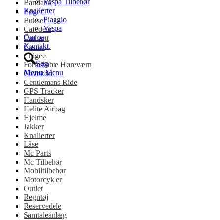
Vespa Tilbehør
Bandana
Knallerter
Bøger
Piaggio
Bukser
Vespa
Cafedele
Om os
Carhartt
Kontakt.
Casual
Chigee
Søg
Formstøbte Høreværn
Menu
Menu
Gavekort
Gentlemans Ride
GPS Tracker
Handsker
Helite Airbag
Hjelme
Jakker
Knallerter
Låse
Mc Parts
Mc Tilbehør
Mobiltilbehør
Motorcykler
Outlet
Regntøj
Reservedele
Samtaleanlæg