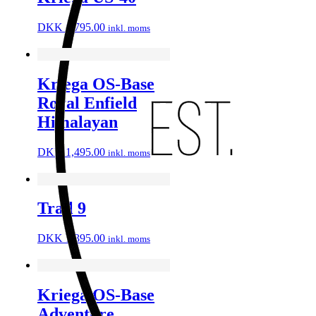
DKK
1,795.00
inkl. moms
Kriega OS-Base
Royal Enfield
Himalayan
DKK
1,495.00
inkl. moms
Trail 9
DKK
1,395.00
inkl. moms
Kriega OS-Base
Adventure