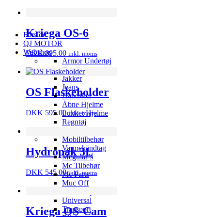
Kriega OS-6
Forside
QJ MOTOR
Webshop
DKK
895.00
inkl. moms
Armor Undertøj
Bandana
Jakker
Jeans
OS Flaskeholder
Handsker
Åbne Hjelme
DKK
595.00
Lukket Hjelme
inkl. moms
Regntøj
Støvler
Mobiltilbehør
Varmehåndtag
Hydropak 3L
Meguiar’s
Mc Tilbehør
DKK
545.00
inkl. moms
Mc Parts
Muc Off
Workshop
Universal
Kriega OS-Cam
Transport