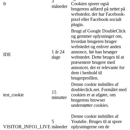
3
fr
Cookien sporer også
måneder
brugerens adfærd på nettet på
websteder, der har Facebook-
pixel eller Facebook-socialt
plugin.
Brugt af Google DoubleClick
og gemmer oplysninger om,
hvordan brugeren bruger
webstedet og enhver anden
1 år 24
annonce, før han besøger
IDE
dage
webstedet. Dette bruges til at
præsentere brugere med
annoncer, der er relevante for
dem i henhold til
brugerprofilen.
Denne cookie indstilles af
doubleclick.net. Formålet med
15
test_cookie
cookien er at afgøre, om
minutter
brugerens browser
understøtter cookies.
Denne cookie indstilles af
5
Youtube. Bruges til at spore
VISITOR_INFO1_LIVE
måneder
oplysningerne om de