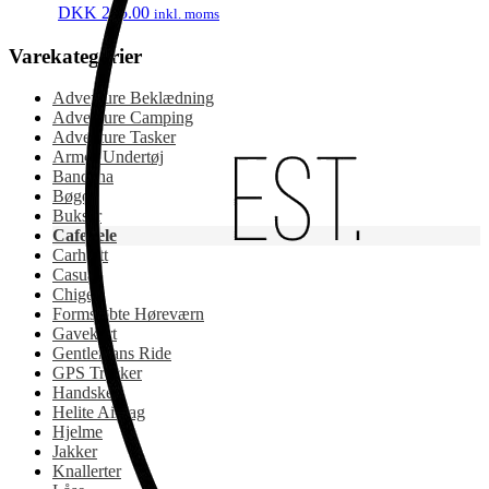
DKK
295.00
inkl. moms
Varekategorier
Adventure Beklædning
Adventure Camping
Adventure Tasker
Armor Undertøj
Bandana
Bøger
Bukser
Cafedele
Carhartt
Casual
Chigee
Formstøbte Høreværn
Gavekort
Gentlemans Ride
GPS Tracker
Handsker
Helite Airbag
Hjelme
Jakker
Knallerter