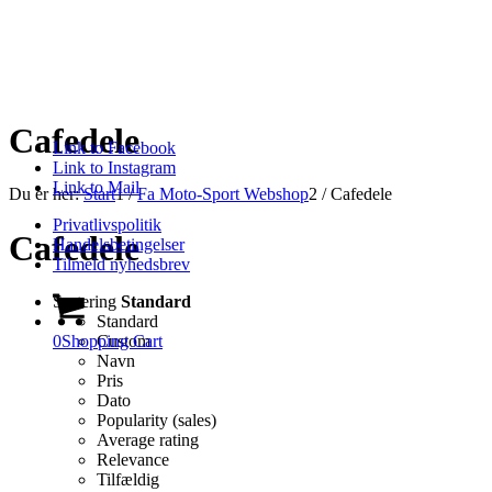
Cafedele
Link to Facebook
Link to Instagram
Link to Mail
Du er her:
Start
1
/
Fa Moto-Sport Webshop
2
/
Cafedele
Privatlivspolitik
Cafedele
Handelsbetingelser
Tilmeld nyhedsbrev
Sortering
Standard
Standard
0
Shopping Cart
Custom
Navn
Pris
Dato
Popularity (sales)
Average rating
Relevance
Tilfældig