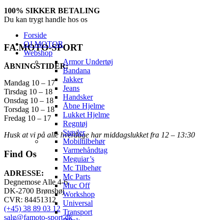
100% SIKKER BETALING
Du kan trygt handle hos os
Forside
QJ MOTOR
FA.MOTO-SPORT
Webshop
Armor Undertøj
ÅBNINGSTIDER:
Bandana
Jakker
Mandag 10 – 17
Jeans
Tirsdag 10 – 18
Handsker
Onsdag 10 – 18
Åbne Hjelme
Torsdag 10 – 18
Lukket Hjelme
Fredag 10 – 17
Regntøj
Støvler
Husk at vi på alle hverdage har middagslukket fra 12 – 13:30
Mobiltilbehør
Varmehåndtag
Find Os
Meguiar’s
Mc Tilbehør
ADRESSE:
Mc Parts
Degnemose Alle 4-6,
Muc Off
DK-2700 Brønshøj
Workshop
CVR: 84451312
Universal
(+45) 38 89 03 12
Transport
salg@famoto-sport.dk