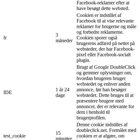
Facebook-reklamer efter at
have besøgt dette websted.
Cookien er indstillet af
Facebook til at vise relevante
reklamer for brugerne og måle
og forbedre reklamerne.
3
fr
Cookien sporer også
måneder
brugerens adfærd på nettet på
websteder, der har Facebook-
pixel eller Facebook-socialt
plugin.
Brugt af Google DoubleClick
og gemmer oplysninger om,
hvordan brugeren bruger
webstedet og enhver anden
1 år 24
annonce, før han besøger
IDE
dage
webstedet. Dette bruges til at
præsentere brugere med
annoncer, der er relevante for
dem i henhold til
brugerprofilen.
Denne cookie indstilles af
doubleclick.net. Formålet med
15
test_cookie
cookien er at afgøre, om
minutter