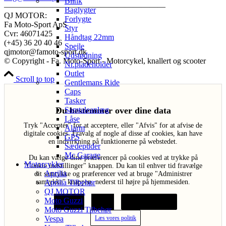
Blink
————————————————————
Baglygter
QJ MOTOR:
Forlygte
Fa Moto-Sport ApS
Styr
Cvr: 46071425
Håndtag 22mm
(+45) 36 20 40 46
Spejle
qjmotor@famoto-sport.dk
Udstødning
© Copyright - Fa. Moto-Sport - Motorcykel, knallert og scooter
Nr.pladeholder
Outlet
Scroll to top
Gentlemans Ride
Caps
Tasker
Du bestemmer over dine data
Samtaleanlæg
Låse
Tryk "Acceptér" for at acceptere, eller "Afvis" for at afvise de
Alarm
digitale cookies. Fravalg af nogle af disse af cookies, kan have
GPS
en indvirkning på funktionerne på webstedet.
Sædepuder
Mc Garage
Du kan vælge dine præferencer på cookies ved at trykke på
Motorcykler
"Cookie indstillinger" knappen. Du kan til enhver tid fravælge
Aprilia
dit samtykke og præferencer ved at bruge "Administrer
samtykke" knappen, nederst til højre på hjemmesiden.
Aprilia Tilbehør
QJ MOTOR
Moto Guzzi
Acceptér
Afvis
Cookie indstillinger
Moto Guzzi Tilbehør
Læs vores politik
Vespa