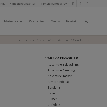
itik
Handelsbetingelser
Tilmeld nyhedsbrev
Motorcykler
Knallerter
Om os
Kontakt.
Du er her:
Start
/
Fa Moto-Sport Webshop
/
Casual
/
Caps
VAREKATEGORIER
Adventure Beklædning
Adventure Camping
Adventure Tasker
Armor Undertøj
Bandana
Bøger
Bukser
Cafedele