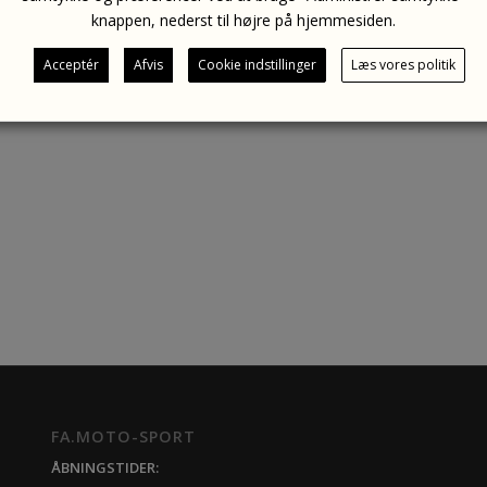
knappen, nederst til højre på hjemmesiden.
Acceptér
Afvis
Cookie indstillinger
Læs vores politik
FA.MOTO-SPORT
ÅBNINGSTIDER: