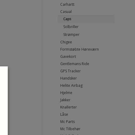
Carhartt
Casual
Caps
Solbriller
Strømper
Chigee
Formstøbte Høreværn
Gavekort
Gentlemans Ride
GPS Tracker
Handsker
Helite Airbag
Hjelme
Jakker
Knallerter
Låse
Mc Parts
Mc Tilbehør