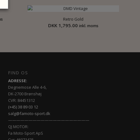
Retro Gold
ms
DKK
1,795.00
inkl. moms
FIND OS
ADRESSE:
Degnemose Alle 4-6,
DK-2700 Brønshøj
CVR: 84451312
(+45) 38 89 03 12
salg@famoto-sport.dk
————————————————————
QJ MOTOR:
Fa Moto-Sport ApS
Cvr: 46071425