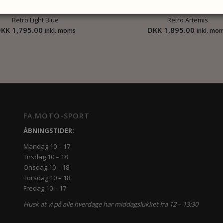
Retro Light Blue
Retro Artemis
DKK
1,795.00
DKK
1,895.00
inkl. moms
inkl. mo
FA.MOTO-SPORT
ÅBNINGSTIDER:
Mandag 10 – 17
Tirsdag 10 – 18
Onsdag 10 – 18
Torsdag 10 – 18
Fredag 10 – 17
Husk at vi på alle hverdage har middagslukket fra 12 – 13:30