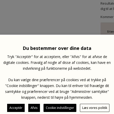
Resultat
dig til a
Kommer m
Stø
Du bestemmer over dine data
Tryk "Acceptér" for at acceptere, eller "Afvis" for at afvise de
digitale cookies. Fravalg af nogle af disse af cookies, kan have en
Varenumm
indvirkning på funktionerne på webstedet.
hjelm
,
RO
Du kan vælge dine præferencer på cookies ved at trykke på
"Cookie indstillinger" knappen. Du kan til enhver tid fravælge dit
samtykke og præferencer ved at bruge "Administrer samtykke"
knappen, nederst til højre på hjemmesiden.
Acceptér
Afvis
Cookie indstillinger
Læs vores politik