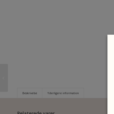
Tuono 660
Beskrivelse
Yderligere information
Relaterede varer