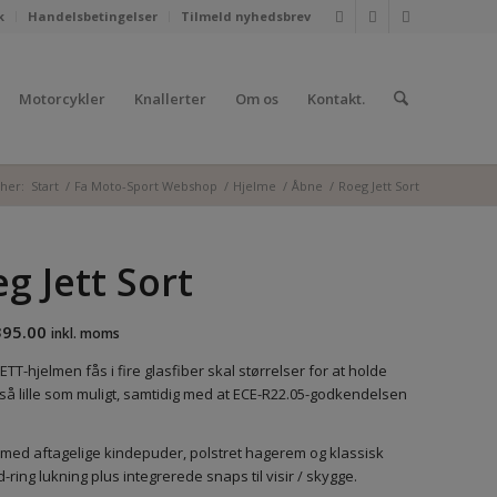
k
Handelsbetingelser
Tilmeld nyhedsbrev
Motorcykler
Knallerter
Om os
Kontakt.
her:
Start
/
Fa Moto-Sport Webshop
/
Hjelme
/
Åbne
/
Roeg Jett Sort
g Jett Sort
395.00
inkl. moms
TT-hjelmen fås i fire glasfiber skal størrelser for at holde
så lille som muligt, samtidig med at ECE-R22.05-godkendelsen
med aftagelige kindepuder, polstret hagerem og klassisk
-ring lukning plus integrerede snaps til visir / skygge.