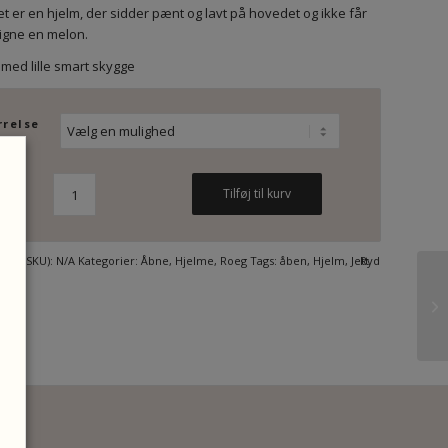
et er en hjelm, der sidder pænt og lavt på hovedet og ikke får
t ligne en melon.
ed lille smart skygge
rrelse
Tilføj til kurv
er (SKU):
N/A
Kategorier:
Åbne
,
Hjelme
,
Roeg
Tags:
åben
,
Hjelm
,
Jett
Ryd
EG