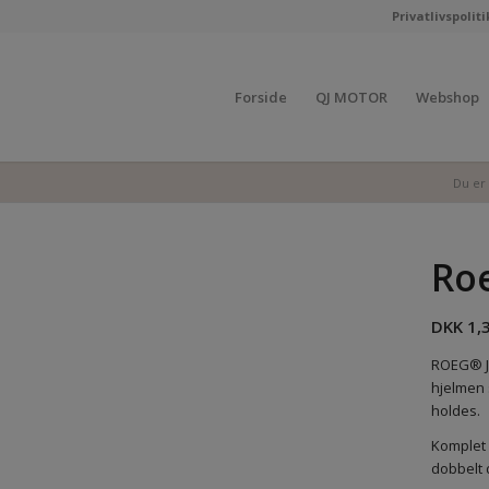
Privatlivspoliti
Forside
QJ MOTOR
Webshop
Du er 
Roe
DKK
1,
ROEG® JE
hjelmen 
holdes.
Komplet 
dobbelt d