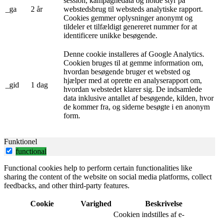
session, kampagnedata og holde styr på
_ga
2 år
webstedsbrug til websteds analytiske rapport.
Cookies gemmer oplysninger anonymt og
tildeler et tilfældigt genereret nummer for at
identificere unikke besøgende.
Denne cookie installeres af Google Analytics.
Cookien bruges til at gemme information om,
hvordan besøgende bruger et websted og
hjælper med at oprette en analyserapport om,
_gid
1 dag
hvordan webstedet klarer sig. De indsamlede
data inklusive antallet af besøgende, kilden, hvor
de kommer fra, og siderne besøgte i en anonym
form.
Funktionel
functional
Functional cookies help to perform certain functionalities like
sharing the content of the website on social media platforms, collect
feedbacks, and other third-party features.
Cookie
Varighed
Beskrivelse
Cookien indstilles af e-