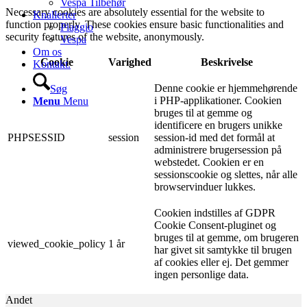
Vespa Tilbehør
Necessary cookies are absolutely essential for the website to
Knallerter
function properly. These cookies ensure basic functionalities and
Piaggio
security features of the website, anonymously.
Vespa
Om os
Cookie
Varighed
Beskrivelse
Kontakt.
Denne cookie er hjemmehørende
Søg
i PHP-applikationer. Cookien
Menu
Menu
bruges til at gemme og
identificere en brugers unikke
PHPSESSID
session
session-id med det formål at
administrere brugersession på
webstedet. Cookien er en
sessionscookie og slettes, når alle
browservinduer lukkes.
Cookien indstilles af GDPR
Cookie Consent-pluginet og
bruges til at gemme, om brugeren
viewed_cookie_policy
1 år
har givet sit samtykke til brugen
af ​​cookies eller ej. Det gemmer
ingen personlige data.
Andet