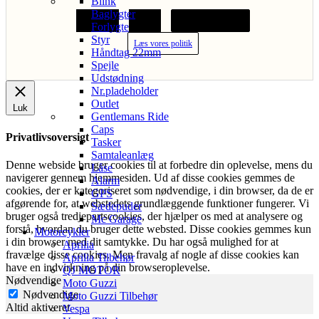
Blink
Baglygter
Acceptér
Afvis
Cookie indstillinger
Forlygte
Styr
Læs vores politik
Håndtag 22mm
Spejle
Udstødning
Nr.pladeholder
Outlet
Luk
Gentlemans Ride
Caps
Privatlivsoversigt
Tasker
Samtaleanlæg
Denne webside bruger cookies til at forbedre din oplevelse, mens du
Låse
navigerer gennem hjemmesiden. Ud af disse cookies gemmes de
Alarm
cookies, der er kategoriseret som nødvendige, i din browser, da de er
GPS
afgørende for, at webstedets grundlæggende funktioner fungerer. Vi
Sædepuder
bruger også tredjepartscookies, der hjælper os med at analysere og
Mc Garage
forstå, hvordan du bruger dette websted. Disse cookies gemmes kun
Motorcykler
i din browser med dit samtykke. Du har også mulighed for at
Aprilia
fravælge disse cookies. Men fravalg af nogle af disse cookies kan
Aprilia Tilbehør
have en indvirkning på din browseroplevelse.
QJ MOTOR
Nødvendige
Moto Guzzi
Nødvendige
Moto Guzzi Tilbehør
Altid aktiveret
Vespa