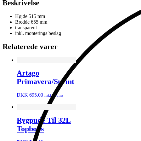
Beskrivelse
Højde 515 mm
Bredde 655 mm
transparent
inkl. monterings beslag
Relaterede varer
Artago
Primavera/Sprint
DKK
695.00
inkl. moms
Rygpude Til 32L
Topboks