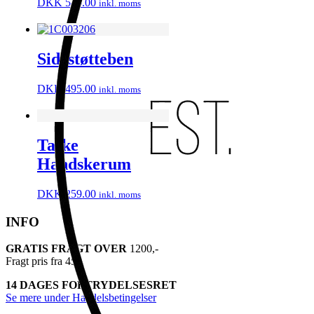
DKK
545.00
inkl. moms
Sidestøtteben
DKK
495.00
inkl. moms
Taske
Handskerum
DKK
259.00
inkl. moms
INFO
GRATIS FRAGT OVER
1200,-
Fragt pris fra 45,-
14 DAGES FORTRYDELSESRET
Se mere under Handelsbetingelser