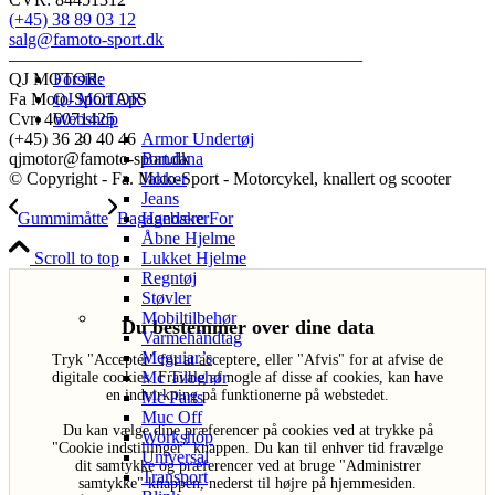
(+45) 38 89 03 12
salg@famoto-sport.dk
————————————————————
Forside
QJ MOTOR:
QJ MOTOR
Fa Moto-Sport ApS
Webshop
Cvr: 46071425
Armor Undertøj
(+45) 36 20 40 46
Bandana
qjmotor@famoto-sport.dk
Jakker
© Copyright - Fa. Moto-Sport - Motorcykel, knallert og scooter
Jeans
Handsker
Gummimåtte
Bagagebære For
Åbne Hjelme
Lukket Hjelme
Scroll to top
Regntøj
Støvler
Mobiltilbehør
Du bestemmer over dine data
Varmehåndtag
Meguiar’s
Tryk "Acceptér" for at acceptere, eller "Afvis" for at afvise de
Mc Tilbehør
digitale cookies. Fravalg af nogle af disse af cookies, kan have
en indvirkning på funktionerne på webstedet.
Mc Parts
Muc Off
Du kan vælge dine præferencer på cookies ved at trykke på
Workshop
"Cookie indstillinger" knappen. Du kan til enhver tid fravælge
Universal
dit samtykke og præferencer ved at bruge "Administrer
Transport
samtykke" knappen, nederst til højre på hjemmesiden.