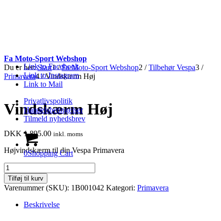
Fa Moto-Sport Webshop
Link to Facebook
Du er her:
Start
1
/
Fa Moto-Sport Webshop
2
/
Tilbehør Vespa
3
/
Link to Instagram
Primavera
4
/
Vindskærm Høj
Link to Mail
Privatlivspolitik
Vindskærm Høj
Handelsbetingelser
Tilmeld nyhedsbrev
DKK
1,895.00
inkl. moms
Højvindskærm til din Vespa Primavera
0
Shopping Cart
Vindskærm
Høj
Tilføj til kurv
antal
Varenummer (SKU):
1B001042
Kategori:
Primavera
Beskrivelse