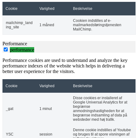
Cookie
Varighed
Beskrivelse
Cookien indstilles af e-
mailchimp_land
1 måned
mailmarkedsføringstjenesten
ing_site
MailChimp.
Performance
performance
Performance cookies are used to understand and analyze the key
performance indexes of the website which helps in delivering a
better user experience for the visitors.
Cookie
Varighed
Beskrivelse
Disse cookies er installeret af
Google Universal Analytics for at
begrænse
_gat
1 minut
anmodningshastigheden for at
begrænse indsamling af data på
websteder med høj trafik.
Denne cookie indstilles af Youtube
YSC
session
og bruges til at spore visningen af ​​