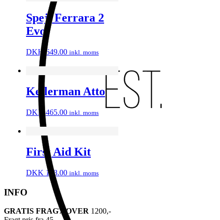
Spejl Ferrara 2
Evo
DKK
649.00
inkl. moms
Kellerman Atto
DKK
465.00
inkl. moms
First Aid Kit
DKK
148.00
inkl. moms
INFO
GRATIS FRAGT OVER
1200,-
Fragt pris fra 45,-