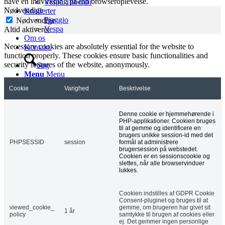
have en indvirkning på din browseroplevelse.
Vespa Tilbehør
Nødvendige
Knallerter
Piaggio
Nødvendige
Vespa
Altid aktiveret
Om os
Necessary cookies are absolutely essential for the website to
Kontakt.
function properly. These cookies ensure basic functionalities and
security features of the website, anonymously.
Søg
Menu
Menu
Cookie
Varighed
Beskrivelse
Denne cookie er hjemmehørende i
PHP-applikationer. Cookien bruges
til at gemme og identificere en
brugers unikke session-id med det
PHPSESSID
session
formål at administrere
brugersession på webstedet.
Cookien er en sessionscookie og
slettes, når alle browservinduer
lukkes.
Cookien indstilles af GDPR Cookie
Consent-pluginet og bruges til at
viewed_cookie_
gemme, om brugeren har givet sit
1 år
policy
samtykke til brugen af ​​cookies eller
ej. Det gemmer ingen personlige