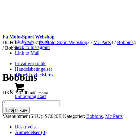
Fa Moto-Sport Webshop
Link to Facebook
Du er her:
Start
1
/
Fa Moto-Sport Webshop
2
/
Mc Parts
3
/
Bobbins
4
Link to Instagram
/
Bobbins
Link to Mail
Privatlivspolitik
Handelsbetingelser
Bobbins
Tilmeld nyhedsbrev
DKK
320.00
inkl. moms
0
Shopping Cart
Bobbins
antal
Tilføj til kurv
Varenummer (SKU):
SC020B
Kategorier:
Bobbins
,
Mc Parts
Beskrivelse
Anmeldelser (0)