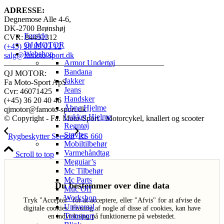
ADRESSE:
Degnemose Alle 4-6,
DK-2700 Brønshøj
Forside
CVR: 84451312
QJ MOTOR
(+45) 38 89 03 12
Webshop
salg@famoto-sport.dk
Armor Undertøj
————————————————————
Bandana
QJ MOTOR:
Jakker
Fa Moto-Sport ApS
Jeans
Cvr: 46071425
Handsker
(+45) 36 20 40 46
Åbne Hjelme
qjmotor@famoto-sport.dk
Lukket Hjelme
© Copyright - Fa. Moto-Sport - Motorcykel, knallert og scooter
Regntøj
Støvler
Rygbeskytter Seesoft
RS 660
Mobiltilbehør
Varmehåndtag
Scroll to top
Meguiar’s
Mc Tilbehør
Mc Parts
Du bestemmer over dine data
Muc Off
Workshop
Tryk "Acceptér" for at acceptere, eller "Afvis" for at afvise de
Universal
digitale cookies. Fravalg af nogle af disse af cookies, kan have
Transport
en indvirkning på funktionerne på webstedet.