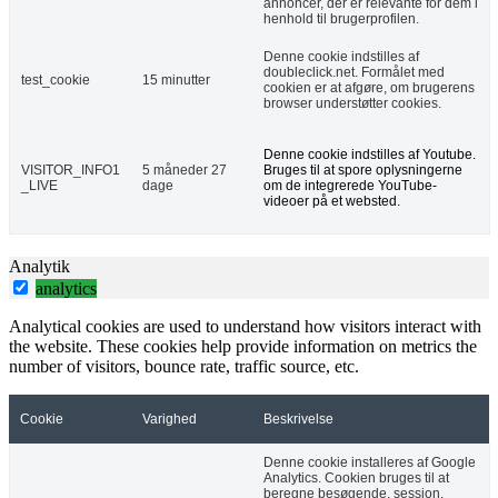
annoncer, der er relevante for dem i
henhold til brugerprofilen.
Denne cookie indstilles af
doubleclick.net. Formålet med
test_cookie
15 minutter
cookien er at afgøre, om brugerens
browser understøtter cookies.
Denne cookie indstilles af Youtube.
VISITOR_INFO1
5 måneder 27
Bruges til at spore oplysningerne
_LIVE
dage
om de integrerede YouTube-
videoer på et websted.
Analytik
analytics
Analytical cookies are used to understand how visitors interact with
the website. These cookies help provide information on metrics the
number of visitors, bounce rate, traffic source, etc.
Cookie
Varighed
Beskrivelse
Denne cookie installeres af Google
Analytics. Cookien bruges til at
beregne besøgende, session,