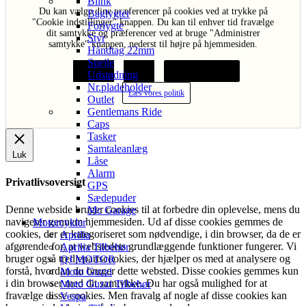
Blink
Du kan vælge dine præferencer på cookies ved at trykke på
Baglygter
"Cookie indstillinger" knappen. Du kan til enhver tid fravælge
Forlygte
dit samtykke og præferencer ved at bruge "Administrer
Styr
samtykke" knappen, nederst til højre på hjemmesiden.
Håndtag 22mm
Spejle
Acceptér
Afvis
Cookie indstillinger
Udstødning
Nr.pladeholder
Læs vores politik
Outlet
Gentlemans Ride
Caps
Tasker
Samtaleanlæg
Luk
Låse
Alarm
Privatlivsoversigt
GPS
Sædepuder
Denne webside bruger cookies til at forbedre din oplevelse, mens du
Mc Garage
navigerer gennem hjemmesiden. Ud af disse cookies gemmes de
Motorcykler
cookies, der er kategoriseret som nødvendige, i din browser, da de er
Aprilia
afgørende for, at webstedets grundlæggende funktioner fungerer. Vi
Aprilia Tilbehør
bruger også tredjepartscookies, der hjælper os med at analysere og
QJ MOTOR
forstå, hvordan du bruger dette websted. Disse cookies gemmes kun
Moto Guzzi
i din browser med dit samtykke. Du har også mulighed for at
Moto Guzzi Tilbehør
fravælge disse cookies. Men fravalg af nogle af disse cookies kan
Vespa