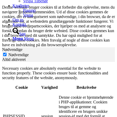
Vespa Tilbehør
Knallerter
Denne webside bruger cookies til at forbedre din oplevelse, mens du
Piaggio
navigerer gennem hjemmesiden. Ud af disse cookies gemmes de
Vespa
cookies, der er kategoriseret som nødvendige, i din browser, da de er
Om os
afgørende for, at webstedets grundlæggende funktioner fungerer. Vi
Kontakt.
bruger også tredjepartscookies, der hjælper os med at analysere og
forstå, hvordan du bruger dette websted. Disse cookies gemmes kun
Søg
i din browser med dit samtykke. Du har også mulighed for at
Menu
Menu
fravælge disse cookies. Men fravalg af nogle af disse cookies kan
have en indvirkning på din browseroplevelse.
Nødvendige
Nødvendige
Altid aktiveret
Necessary cookies are absolutely essential for the website to
function properly. These cookies ensure basic functionalities and
security features of the website, anonymously.
Cookie
Varighed
Beskrivelse
Denne cookie er hjemmehørende
i PHP-applikationer. Cookien
bruges til at gemme og
identificere en brugers unikke
PHPSESSID
session
session-id med det formål at