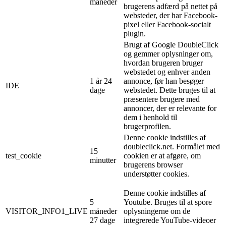
måneder
brugerens adfærd på nettet på
websteder, der har Facebook-
pixel eller Facebook-socialt
plugin.
Brugt af Google DoubleClick
og gemmer oplysninger om,
hvordan brugeren bruger
webstedet og enhver anden
1 år 24
annonce, før han besøger
IDE
dage
webstedet. Dette bruges til at
præsentere brugere med
annoncer, der er relevante for
dem i henhold til
brugerprofilen.
Denne cookie indstilles af
doubleclick.net. Formålet med
15
test_cookie
cookien er at afgøre, om
minutter
brugerens browser
understøtter cookies.
Denne cookie indstilles af
5
Youtube. Bruges til at spore
VISITOR_INFO1_LIVE
måneder
oplysningerne om de
27 dage
integrerede YouTube-videoer