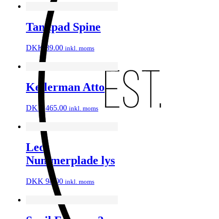
Tankpad Spine
DKK
89.00
inkl. moms
Kellerman Atto
DKK
465.00
inkl. moms
Led
Nummerplade lys
DKK
98.00
inkl. moms