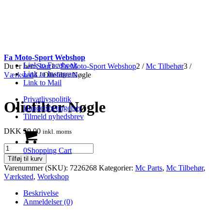
Fa Moto-Sport Webshop
Link to Facebook
Du er her:
Start
1
/
Fa Moto-Sport Webshop
2
/
Mc Tilbehør
3
/
Link to Instagram
Værksted
4
/
Oliefilter Nøgle
Link to Mail
Privatlivspolitik
Oliefilter Nøgle
Handelsbetingelser
Tilmeld nyhedsbrev
DKK
59.00
inkl. moms
Oliefilter
0
Shopping Cart
Nøgle
Tilføj til kurv
antal
Varenummer (SKU):
7226268
Kategorier:
Mc Parts
,
Mc Tilbehør
,
Værksted
,
Workshop
Beskrivelse
Anmeldelser (0)