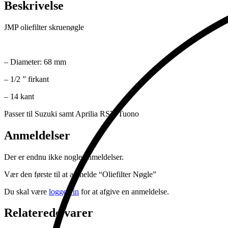
Beskrivelse
JMP oliefilter skruenøgle
– Diameter: 68 mm
– 1/2 ” firkant
– 14 kant
Passer til Suzuki samt Aprilia RSV/Tuono
Anmeldelser
Der er endnu ikke nogle anmeldelser.
Vær den første til at anmelde “Oliefilter Nøgle”
Du skal være
logged in
for at afgive en anmeldelse.
Relaterede varer