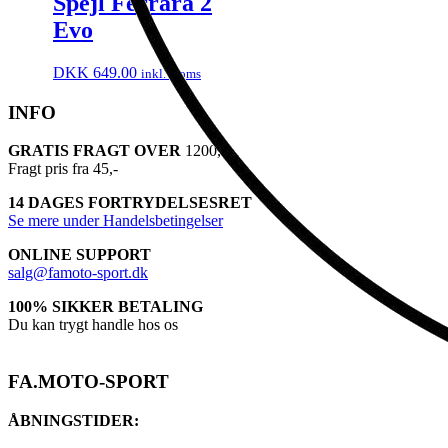
Spejl Ferrara 2
Evo
DKK
649.00
inkl. moms
INFO
GRATIS FRAGT OVER
1200,-
Fragt pris fra 45,-
14 DAGES FORTRYDELSESRET
Se mere under Handelsbetingelser
ONLINE SUPPORT
salg@famoto-sport.dk
100% SIKKER BETALING
Du kan trygt handle hos os
FA.MOTO-SPORT
ÅBNINGSTIDER: