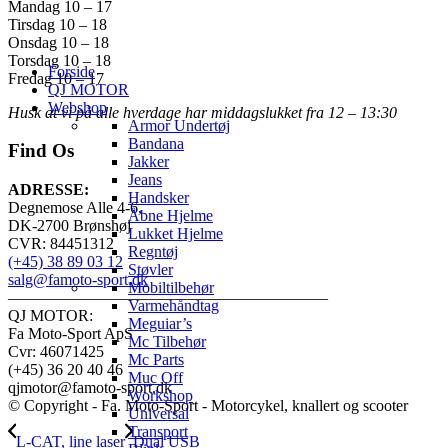
Mandag 10 – 17
Tirsdag 10 – 18
Onsdag 10 – 18
Torsdag 10 – 18
Forside
Fredag 10 – 17
QJ MOTOR
Webshop
Husk at vi på alle hverdage har middagslukket fra 12 – 13:30
Armor Undertøj
Bandana
Find Os
Jakker
Jeans
ADRESSE:
Handsker
Degnemose Alle 4-6,
Åbne Hjelme
DK-2700 Brønshøj
Lukket Hjelme
CVR: 84451312
Regntøj
(+45) 38 89 03 12
Støvler
salg@famoto-sport.dk
Mobiltilbehør
————————————————————
Varmehåndtag
QJ MOTOR:
Meguiar’s
Fa Moto-Sport ApS
Mc Tilbehør
Cvr: 46071425
Mc Parts
(+45) 36 20 40 46
Muc Off
qjmotor@famoto-sport.dk
Workshop
© Copyright - Fa. Moto-Sport - Motorcykel, knallert og scooter
Universal
Transport
L-CAT, line laser
Dual USB