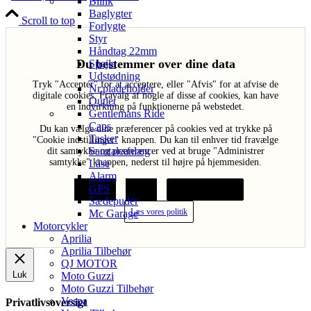
Blink
Baglygter
Scroll to top
Forlygte
Styr
Håndtag 22mm
Du bestemmer over dine data
Spejle
Udstødning
Tryk "Acceptér" for at acceptere, eller "Afvis" for at afvise de
Nr.pladeholder
digitale cookies. Fravalg af nogle af disse af cookies, kan have
Outlet
en indvirkning på funktionerne på webstedet.
Gentlemans Ride
Caps
Du kan vælge dine præferencer på cookies ved at trykke på
Tasker
"Cookie indstillinger" knappen. Du kan til enhver tid fravælge
Samtaleanlæg
dit samtykke og præferencer ved at bruge "Administrer
samtykke" knappen, nederst til højre på hjemmesiden.
Låse
Alarm
GPS
Acceptér
Afvis
Cookie indstillinger
Sædepuder
Læs vores politik
Mc Garage
Motorcykler
Aprilia
Aprilia Tilbehør
QJ MOTOR
Luk
Moto Guzzi
Moto Guzzi Tilbehør
Vespa
Privatlivsoversigt