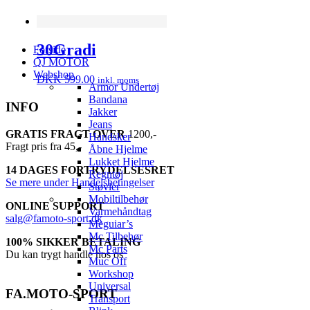
30Gradi
Forside
QJ MOTOR
Webshop
DKK
599.00
inkl. moms
Armor Undertøj
Bandana
INFO
Jakker
Jeans
GRATIS FRAGT OVER
1200,-
Handsker
Fragt pris fra 45,-
Åbne Hjelme
Lukket Hjelme
14 DAGES FORTRYDELSESRET
Regntøj
Se mere under Handelsbetingelser
Støvler
Mobiltilbehør
ONLINE SUPPORT
Varmehåndtag
salg@famoto-sport.dk
Meguiar’s
Mc Tilbehør
100% SIKKER BETALING
Mc Parts
Du kan trygt handle hos os
Muc Off
Workshop
Universal
FA.MOTO-SPORT
Transport