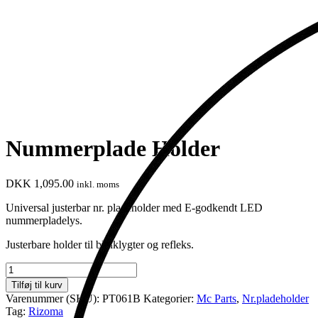
Nummerplade Holder
DKK
1,095.00
inkl. moms
Universal justerbar nr. pladeholder med E-godkendt LED
nummerpladelys.
Justerbare holder til blinklygter og refleks.
Nummerplade
Holder
Tilføj til kurv
antal
Varenummer (SKU):
PT061B
Kategorier:
Mc Parts
,
Nr.pladeholder
Tag:
Rizoma