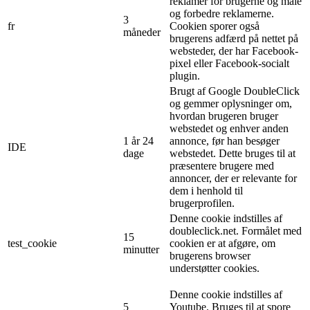
reklamer for brugerne og måle
og forbedre reklamerne.
3
fr
Cookien sporer også
måneder
brugerens adfærd på nettet på
websteder, der har Facebook-
pixel eller Facebook-socialt
plugin.
Brugt af Google DoubleClick
og gemmer oplysninger om,
hvordan brugeren bruger
webstedet og enhver anden
1 år 24
annonce, før han besøger
IDE
dage
webstedet. Dette bruges til at
præsentere brugere med
annoncer, der er relevante for
dem i henhold til
brugerprofilen.
Denne cookie indstilles af
doubleclick.net. Formålet med
15
test_cookie
cookien er at afgøre, om
minutter
brugerens browser
understøtter cookies.
Denne cookie indstilles af
5
Youtube. Bruges til at spore