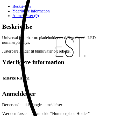
Beskrivelse
Yderligere information
Anmeldelser (0)
Beskrivelse
Universal justerbar nr. pladeholder med E-godkendt LED
nummerpladelys.
Justerbare holder til blinklygter og refleks.
Yderligere information
Mærke
Rizoma
Anmeldelser
Der er endnu ikke nogle anmeldelser.
Vær den første til at anmelde “Nummerplade Holder”