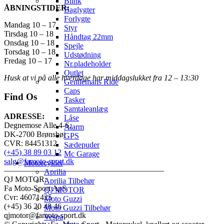
Blink
ÅBNINGSTIDER:
Baglygter
Forlygte
Mandag 10 – 17
Styr
Tirsdag 10 – 18
Håndtag 22mm
Onsdag 10 – 18
Spejle
Torsdag 10 – 18
Udstødning
Fredag 10 – 17
Nr.pladeholder
Outlet
Husk at vi på alle hverdage har middagslukket fra 12 – 13:30
Gentlemans Ride
Caps
Find Os
Tasker
Samtaleanlæg
ADRESSE:
Låse
Degnemose Alle 4-6,
Alarm
DK-2700 Brønshøj
GPS
CVR: 84451312
Sædepuder
(+45) 38 89 03 12
Mc Garage
salg@famoto-sport.dk
Motorcykler
————————————————————
Aprilia
QJ MOTOR:
Aprilia Tilbehør
Fa Moto-Sport ApS
QJ MOTOR
Cvr: 46071425
Moto Guzzi
(+45) 36 20 40 46
Moto Guzzi Tilbehør
qjmotor@famoto-sport.dk
Vespa