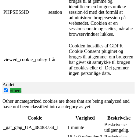
bruges til at gemme og
identificere en brugers unikke
PHPSESSID
session
session-id med det formål at
administrere brugersession på
webstedet. Cookien er en
sessionscookie og slettes, når alle
browservinduer lukkes.
Cookien indstilles af GDPR
Cookie Consent-pluginet og
bruges til at gemme, om brugeren
viewed_cookie_policy
1 år
har givet sit samtykke til brugen
af ​​cookies eller ej. Det gemmer
ingen personlige data.
Andet
others
Other uncategorized cookies are those that are being analyzed and
have not been classified into a category as yet.
Cookie
Varighed
Beskrivelse
Beskrivelse
_gat_gtag_UA_48488734_1
1 minute
utilgængelig.
16 år 9 måneder 9
Beskrivelse