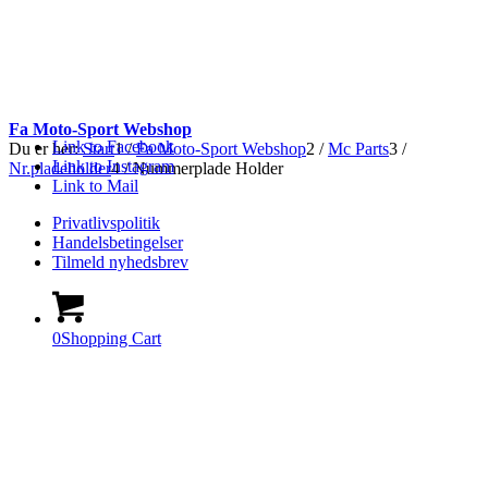
Fa Moto-Sport Webshop
Link to Facebook
Du er her:
Start
1
/
Fa Moto-Sport Webshop
2
/
Mc Parts
3
/
Link to Instagram
Nr.pladeholder
4
/
Nummerplade Holder
Link to Mail
Privatlivspolitik
Handelsbetingelser
Tilmeld nyhedsbrev
0
Shopping Cart