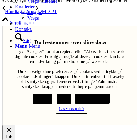
© Copyright - Fa. Moto-Sport - Motorcykel, knallert og scooter
Vespa Tilbehør
Knallerter
Håndtag 22mm
DMD P1
Piaggio
Vespa
Scroll to top
Om os
Kontakt.
Søg
Du bestemmer over dine data
Menu
Menu
Tryk "Acceptér" for at acceptere, eller "Afvis" for at afvise de
digitale cookies. Fravalg af nogle af disse af cookies, kan have
en indvirkning på funktionerne på webstedet.
Du kan vælge dine præferencer på cookies ved at trykke på
"Cookie indstillinger" knappen. Du kan til enhver tid fravælge
dit samtykke og præferencer ved at bruge "Administrer
samtykke" knappen, nederst til højre på hjemmesiden.
Acceptér
Afvis
Cookie indstillinger
Læs vores politik
Luk