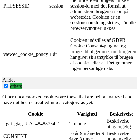
identificere en brugers unikke
PHPSESSID
session
session-id med det formål at
administrere brugersession på
webstedet. Cookien er en
sessionscookie og slettes, når alle
browservinduer lukkes.
Cookien indstilles af GDPR
Cookie Consent-pluginet og
bruges til at gemme, om brugeren
viewed_cookie_policy
1 år
har givet sit samtykke til brugen
af ​​cookies eller ej. Det gemmer
ingen personlige data.
Andet
others
Other uncategorized cookies are those that are being analyzed and
have not been classified into a category as yet.
Cookie
Varighed
Beskrivelse
Beskrivelse
_gat_gtag_UA_48488734_1
1 minute
utilgængelig.
16 år 9 måneder 9
Beskrivelse
CONSENT
dage 3 timer
utilgængelig.