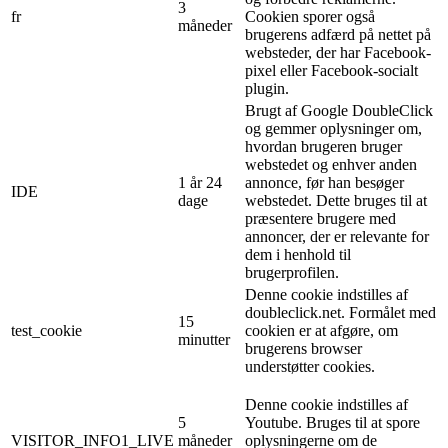
3
fr
Cookien sporer også
måneder
brugerens adfærd på nettet på
websteder, der har Facebook-
pixel eller Facebook-socialt
plugin.
Brugt af Google DoubleClick
og gemmer oplysninger om,
hvordan brugeren bruger
webstedet og enhver anden
1 år 24
annonce, før han besøger
IDE
dage
webstedet. Dette bruges til at
præsentere brugere med
annoncer, der er relevante for
dem i henhold til
brugerprofilen.
Denne cookie indstilles af
doubleclick.net. Formålet med
15
test_cookie
cookien er at afgøre, om
minutter
brugerens browser
understøtter cookies.
Denne cookie indstilles af
5
Youtube. Bruges til at spore
VISITOR_INFO1_LIVE
måneder
oplysningerne om de