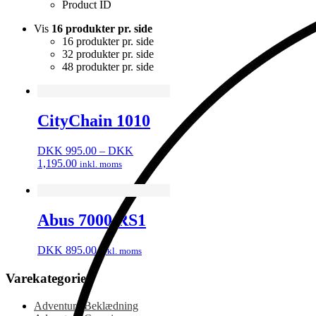
Product ID
Vis
16 produkter pr. side
16 produkter pr. side
32 produkter pr. side
48 produkter pr. side
CityChain 1010
DKK
995.00
–
DKK
Prisinterval:
1,195.00
inkl. moms
DKK
995.00
til
DKK
Abus 7000 RS1
1,195.00
DKK
895.00
inkl. moms
Varekategorier
Adventure Beklædning