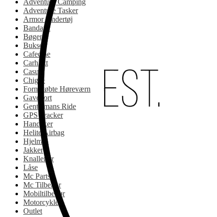
Adventure Camping
Adventure Tasker
Armor Undertøj
Bandana
Bøger
Bukser
Cafedele
Carhartt
Casual
Chigee
Formstøbte Høreværn
Gavekort
Gentlemans Ride
GPS Tracker
Handsker
Helite Airbag
Hjelme
Jakker
Knallerter
Låse
Mc Parts
Mc Tilbehør
Mobiltilbehør
Motorcykler
Outlet