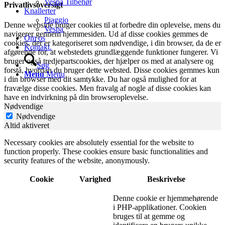
Vespa Tilbehør
Privatlivsoversigt
Knallerter
Piaggio
Denne webside bruger cookies til at forbedre din oplevelse, mens du
Vespa
navigerer gennem hjemmesiden. Ud af disse cookies gemmes de
Om os
cookies, der er kategoriseret som nødvendige, i din browser, da de er
Kontakt.
afgørende for, at webstedets grundlæggende funktioner fungerer. Vi
bruger også tredjepartscookies, der hjælper os med at analysere og
Søg
forstå, hvordan du bruger dette websted. Disse cookies gemmes kun
Menu
Menu
i din browser med dit samtykke. Du har også mulighed for at
fravælge disse cookies. Men fravalg af nogle af disse cookies kan
have en indvirkning på din browseroplevelse.
Nødvendige
Nødvendige
Altid aktiveret
Necessary cookies are absolutely essential for the website to
function properly. These cookies ensure basic functionalities and
security features of the website, anonymously.
Cookie
Varighed
Beskrivelse
Denne cookie er hjemmehørende
i PHP-applikationer. Cookien
bruges til at gemme og