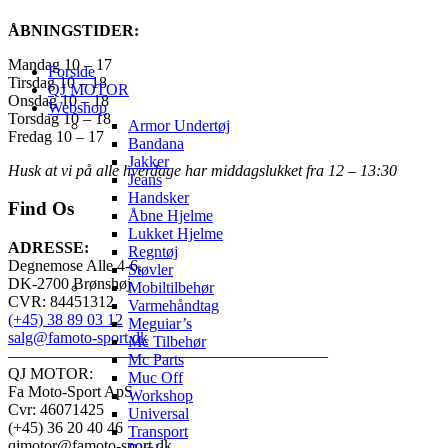
ÅBNINGSTIDER:
Mandag 10 – 17
Forside
Tirsdag 10 – 18
QJ MOTOR
Onsdag 10 – 18
Webshop
Torsdag 10 – 18
Armor Undertøj
Fredag 10 – 17
Bandana
Jakker
Husk at vi på alle hverdage har middagslukket fra 12 – 13:30
Jeans
Handsker
Find Os
Åbne Hjelme
Lukket Hjelme
ADRESSE:
Regntøj
Degnemose Alle 4-6,
Støvler
DK-2700 Brønshøj
Mobiltilbehør
CVR: 84451312
Varmehåndtag
(+45) 38 89 03 12
Meguiar’s
salg@famoto-sport.dk
Mc Tilbehør
————————————————————
Mc Parts
QJ MOTOR:
Muc Off
Fa Moto-Sport ApS
Workshop
Cvr: 46071425
Universal
(+45) 36 20 40 46
Transport
qjmotor@famoto-sport.dk