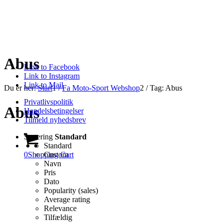
Abus
Link to Facebook
Link to Instagram
Link to Mail
Du er her:
Start
1
/
Fa Moto-Sport Webshop
2
/
Tag: Abus
Privatlivspolitik
Abus
Handelsbetingelser
Tilmeld nyhedsbrev
Sortering
Standard
Standard
0
Shopping Cart
Custom
Navn
Pris
Dato
Popularity (sales)
Average rating
Relevance
Tilfældig