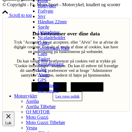
Blink
© Copyright - Fa. Moto-Sport - Motorcykel, knallert og scooter
Baglygter
Forlygte
Scroll to top
Styr
Håndtag 22mm
Spejle
Udstødning
Du bestemmer over dine data
Nr.pladeholder
Tryk "Acceptér" for at acceptere, eller "Afvis" for at afvise de
Outlet
digitale cookies. Fravalg af nogle af disse af cookies, kan have
Gentlemans Ride
en indvirkning på funktionerne på webstedet.
Caps
Tasker
Du kan vælge dine præferencer på cookies ved at trykke på
Samtaleanlæg
"Cookie indstillinger" knappen. Du kan til enhver tid fravælge
Låse
dit samtykke og præferencer ved at bruge "Administrer
Alarm
samtykke" knappen, nederst til højre på hjemmesiden.
GPS
Sædepuder
Acceptér
Afvis
Cookie indstillinger
Mc Garage
Motorcykler
Læs vores politik
Aprilia
Aprilia Tilbehør
QJ MOTOR
Moto Guzzi
Moto Guzzi Tilbehør
Luk
Vespa