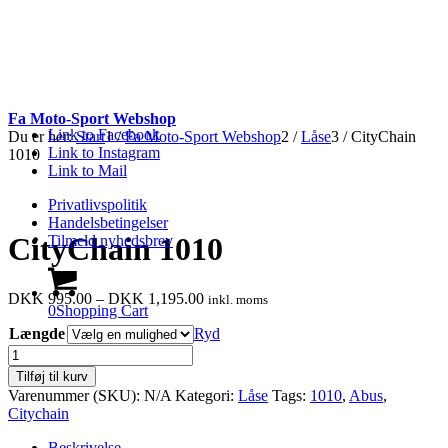
Fa Moto-Sport Webshop
Link to Facebook
Du er her:
Start
1
/
Fa Moto-Sport Webshop
2
/
Låse
3
/
CityChain
Link to Instagram
1010
Link to Mail
Privatlivspolitik
Handelsbetingelser
CityChain 1010
Tilmeld nyhedsbrev
Prisinterval:
DKK
995.00
–
DKK
1,195.00
inkl. moms
0
Shopping Cart
DKK
Længde
Ryd
995.00
til
CityChain
DKK
1010
Tilføj til kurv
1,195.00
antal
Varenummer (SKU):
N/A
Kategori:
Låse
Tags:
1010
,
Abus
,
Citychain
Beskrivelse