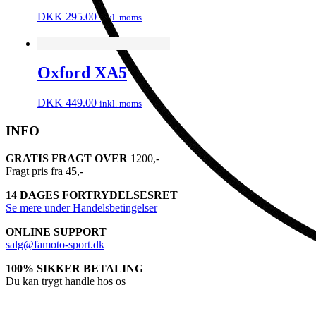
DKK
295.00
inkl. moms
Oxford XA5
DKK
449.00
inkl. moms
INFO
GRATIS FRAGT OVER
1200,-
Fragt pris fra 45,-
14 DAGES FORTRYDELSESRET
Se mere under Handelsbetingelser
ONLINE SUPPORT
salg@famoto-sport.dk
100% SIKKER BETALING
Du kan trygt handle hos os