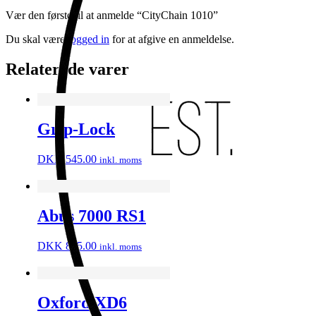
Vær den første til at anmelde “CityChain 1010”
Du skal være
logged in
for at afgive en anmeldelse.
Relaterede varer
Grip-Lock
DKK
545.00
inkl. moms
Abus 7000 RS1
DKK
895.00
inkl. moms
Oxford XD6