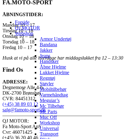
FA.MOTO-SPORT
ÅBNINGSTIDER:
Forside
Mandag 10 – 17
QJ MOTOR
Tirsdag 10 – 18
Webshop
Onsdag 10 – 18
Armor Undertøj
Torsdag 10 – 18
Bandana
Fredag 10 – 17
Jakker
Jeans
Husk at vi på alle hverdage har middagslukket fra 12 – 13:30
Handsker
Åbne Hjelme
Find Os
Lukket Hjelme
Regntøj
ADRESSE:
Støvler
Degnemose Alle 4-6,
Mobiltilbehør
DK-2700 Brønshøj
Varmehåndtag
CVR: 84451312
Meguiar’s
(+45) 38 89 03 12
Mc Tilbehør
salg@famoto-sport.dk
Mc Parts
————————————————————
Muc Off
QJ MOTOR:
Workshop
Fa Moto-Sport ApS
Universal
Cvr: 46071425
Transport
(+45) 36 20 40 46