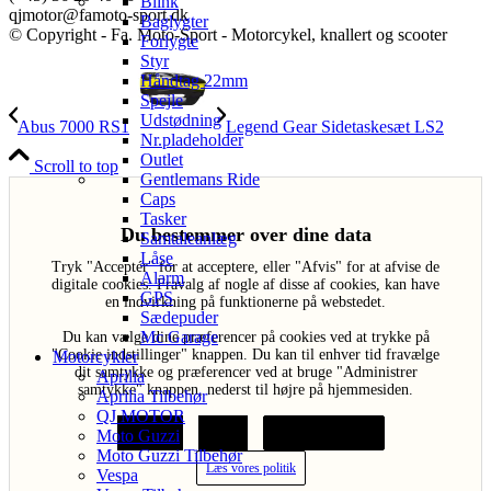
Blink
qjmotor@famoto-sport.dk
Baglygter
© Copyright - Fa. Moto-Sport - Motorcykel, knallert og scooter
Forlygte
Styr
Håndtag 22mm
Spejle
Udstødning
Abus 7000 RS1
Legend Gear Sidetaskesæt LS2
Nr.pladeholder
Outlet
Scroll to top
Gentlemans Ride
Caps
Tasker
Du bestemmer over dine data
Samtaleanlæg
Låse
Tryk "Acceptér" for at acceptere, eller "Afvis" for at afvise de
Alarm
digitale cookies. Fravalg af nogle af disse af cookies, kan have
GPS
en indvirkning på funktionerne på webstedet.
Sædepuder
Mc Garage
Du kan vælge dine præferencer på cookies ved at trykke på
"Cookie indstillinger" knappen. Du kan til enhver tid fravælge
Motorcykler
dit samtykke og præferencer ved at bruge "Administrer
Aprilia
samtykke" knappen, nederst til højre på hjemmesiden.
Aprilia Tilbehør
QJ MOTOR
Acceptér
Afvis
Cookie indstillinger
Moto Guzzi
Moto Guzzi Tilbehør
Læs vores politik
Vespa