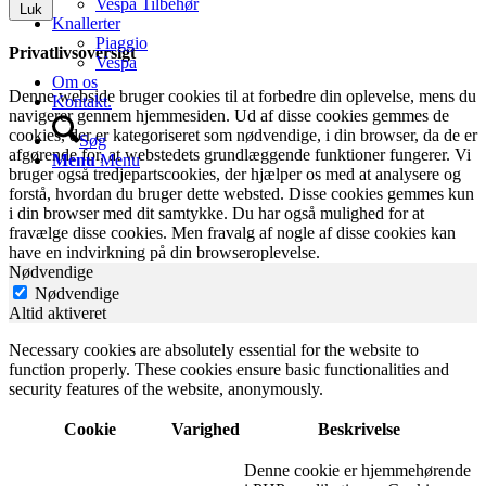
Vespa Tilbehør
Luk
Knallerter
Piaggio
Privatlivsoversigt
Vespa
Om os
Denne webside bruger cookies til at forbedre din oplevelse, mens du
Kontakt.
navigerer gennem hjemmesiden. Ud af disse cookies gemmes de
cookies, der er kategoriseret som nødvendige, i din browser, da de er
Søg
afgørende for, at webstedets grundlæggende funktioner fungerer. Vi
Menu
Menu
bruger også tredjepartscookies, der hjælper os med at analysere og
forstå, hvordan du bruger dette websted. Disse cookies gemmes kun
i din browser med dit samtykke. Du har også mulighed for at
fravælge disse cookies. Men fravalg af nogle af disse cookies kan
have en indvirkning på din browseroplevelse.
Nødvendige
Nødvendige
Altid aktiveret
Necessary cookies are absolutely essential for the website to
function properly. These cookies ensure basic functionalities and
security features of the website, anonymously.
Cookie
Varighed
Beskrivelse
Denne cookie er hjemmehørende