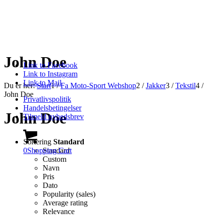
John Doe
Link to Facebook
Link to Instagram
Link to Mail
Du er her:
Start
1
/
Fa Moto-Sport Webshop
2
/
Jakker
3
/
Tekstil
4
/
John Doe
Privatlivspolitik
Handelsbetingelser
John Doe
Tilmeld nyhedsbrev
Sortering
Standard
0
Shopping Cart
Standard
Custom
Navn
Pris
Dato
Popularity (sales)
Average rating
Relevance