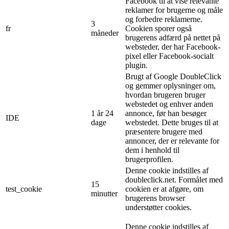
Facebook til at vise relevante
reklamer for brugerne og måle
og forbedre reklamerne.
3
fr
Cookien sporer også
måneder
brugerens adfærd på nettet på
websteder, der har Facebook-
pixel eller Facebook-socialt
plugin.
Brugt af Google DoubleClick
og gemmer oplysninger om,
hvordan brugeren bruger
webstedet og enhver anden
1 år 24
annonce, før han besøger
IDE
dage
webstedet. Dette bruges til at
præsentere brugere med
annoncer, der er relevante for
dem i henhold til
brugerprofilen.
Denne cookie indstilles af
doubleclick.net. Formålet med
15
test_cookie
cookien er at afgøre, om
minutter
brugerens browser
understøtter cookies.
Denne cookie indstilles af