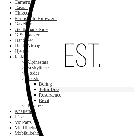
Carhartt
Casual
Chigee
Formstøbte Høreværn
Gavekort
Gentlemans Ride
GPS Tracker
Handsker
Helite Airbag
Hjelme
Jakker
Alpinestars
Beskyttelse
Læder
Tekstil
Bering
John Doe
Resurgence
Revit
Tilbehør
Knallerter
Låse
Mc Parts
Mc Tilbehør
Mobiltilbehør