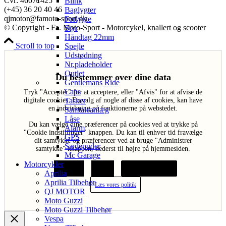
Cvr: 46071425
Blink
(+45) 36 20 40 46
Baglygter
qjmotor@famoto-sport.dk
Forlygte
© Copyright - Fa. Moto-Sport - Motorcykel, knallert og scooter
Styr
Håndtag 22mm
Scroll to top
Spejle
Udstødning
Nr.pladeholder
Outlet
Du bestemmer over dine data
Gentlemans Ride
Caps
Tryk "Acceptér" for at acceptere, eller "Afvis" for at afvise de
Tasker
digitale cookies. Fravalg af nogle af disse af cookies, kan have
en indvirkning på funktionerne på webstedet.
Samtaleanlæg
Låse
Du kan vælge dine præferencer på cookies ved at trykke på
Alarm
"Cookie indstillinger" knappen. Du kan til enhver tid fravælge
GPS
dit samtykke og præferencer ved at bruge "Administrer
Sædepuder
samtykke" knappen, nederst til højre på hjemmesiden.
Mc Garage
Motorcykler
Acceptér
Afvis
Cookie indstillinger
Aprilia
Aprilia Tilbehør
Læs vores politik
QJ MOTOR
Moto Guzzi
Moto Guzzi Tilbehør
Vespa