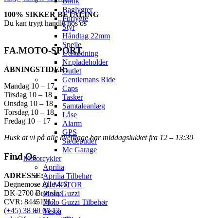
Blink
Baglygter
100% SIKKER BETALING
Forlygte
Du kan trygt handle hos os
Styr
Håndtag 22mm
Spejle
FA.MOTO-SPORT
Udstødning
Nr.pladeholder
ÅBNINGSTIDER:
Outlet
Gentlemans Ride
Mandag 10 – 17
Caps
Tirsdag 10 – 18
Tasker
Onsdag 10 – 18
Samtaleanlæg
Torsdag 10 – 18
Låse
Fredag 10 – 17
Alarm
GPS
Husk at vi på alle hverdage har middagslukket fra 12 – 13:30
Sædepuder
Mc Garage
Find Os
Motorcykler
Aprilia
ADRESSE:
Aprilia Tilbehør
Degnemose Alle 4-6,
QJ MOTOR
DK-2700 Brønshøj
Moto Guzzi
CVR: 84451312
Moto Guzzi Tilbehør
(+45) 38 89 03 12
Vespa