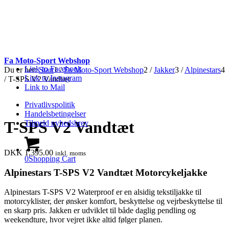
Fa Moto-Sport Webshop
Link to Facebook
Du er her:
Start
1
/
Fa Moto-Sport Webshop
2
/
Jakker
3
/
Alpinestars
4
Link to Instagram
/
T-SPS V2 Vandtæt
Link to Mail
Privatlivspolitik
Handelsbetingelser
T-SPS V2 Vandtæt
Tilmeld nyhedsbrev
DKK
1,395.00
inkl. moms
0
Shopping Cart
Alpinestars T-SPS V2 Vandtæt Motorcykeljakke
Alpinestars T-SPS V2 Waterproof er en alsidig tekstiljakke til
motorcyklister, der ønsker komfort, beskyttelse og vejrbeskyttelse til
en skarp pris. Jakken er udviklet til både daglig pendling og
weekendture, hvor vejret ikke altid følger planen.