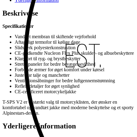
Yderligere information
Beskrivelse
Specifikationer
Vandtæt membran til skiftende vejrforhold
Aftageligt termofor til kølige dage
Slidstærk polyesterkonstruktion
CE-godkendte Nucleon Flex Plus skulder- og albuebeskyttere
Klargjort til ryg- og brystbeskytter
Stretchpaneler for bedre bevægelsesfrihed
Forbuede ærmer for øget komfort under kørsel
Justerbar talje og manchetter
Ventilationsåbninger for bedre luftgennemstrømning
Refleksdetaljer for øget synlighed
CE-certificeret motorcykeljakke
T-SPS V2 er et stærkt valg til motorcyklisten, der ønsker en
komfortabel og vandtæt jakke med moderne beskyttelse og et sporty
Alpinestars-design.
Yderligere information