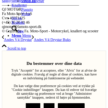
salg@famoto-sport.dk
Vespa Tilbehør
————————————————————
Knallerter
QJ MOTOR:
Piaggio
Fa Moto-Sport ApS
Vespa
Cvr: 46071425
Om os
(+45) 36 20 40 46
Kontakt.
qjmotor@famoto-sport.dk
© Copyright - Fa. Moto-Sport - Motorcykel, knallert og scooter
Søg
Menu
Menu
Andes V4 Drystar
Andes V4 Drystar Buks
Scroll to top
Du bestemmer over dine data
Tryk "Acceptér" for at acceptere, eller "Afvis" for at afvise de
digitale cookies. Fravalg af nogle af disse af cookies, kan have
en indvirkning på funktionerne på webstedet.
Du kan vælge dine præferencer på cookies ved at trykke på
"Cookie indstillinger" knappen. Du kan til enhver tid fravælge
dit samtykke og præferencer ved at bruge "Administrer
samtykke" knappen, nederst til højre på hjemmesiden.
Acceptér
Afvis
Cookie indstillinger