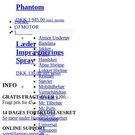
Phantom
DKK
1,945.00
inkl. moms
Forside
QJ MOTOR
Webshop
Armor Undertøj
Læder
Bandana
Jakker
Imprægnerings
Jeans
Spray
Handsker
Åbne Hjelme
Lukket Hjelme
DKK
139.00
inkl. moms
Regntøj
Støvler
INFO
Mobiltilbehør
Varmehåndtag
GRATIS FRAGT OVER
1200,-
Meguiar’s
Fragt pris fra 45,-
Mc Tilbehør
Mc Parts
14 DAGES FORTRYDELSESRET
Muc Off
Se mere under Handelsbetingelser
Workshop
Universal
ONLINE SUPPORT
Transport
salg@famoto-sport.dk