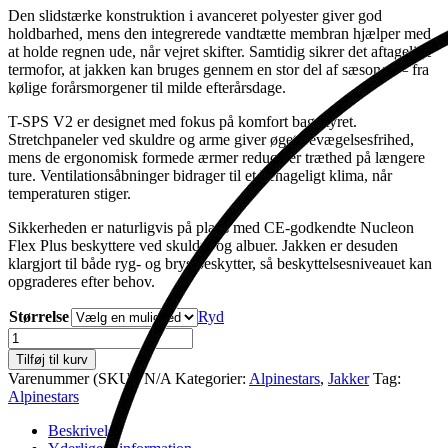
Den slidstærke konstruktion i avanceret polyester giver god
holdbarhed, mens den integrerede vandtætte membran hjælper med
at holde regnen ude, når vejret skifter. Samtidig sikrer det aftagelige
termofor, at jakken kan bruges gennem en stor del af sæsonen – fra
kølige forårsmorgener til milde efterårsdage.
T-SPS V2 er designet med fokus på komfort bag styret.
Stretchpaneler ved skuldre og arme giver øget bevægelsesfrihed,
mens de ergonomisk formede ærmer reducerer træthed på længere
ture. Ventilationsåbninger bidrager til et behageligt klima, når
temperaturen stiger.
Sikkerheden er naturligvis på plads med CE-godkendte Nucleon
Flex Plus beskyttere ved skuldre og albuer. Jakken er desuden
klargjort til både ryg- og brystbeskytter, så beskyttelsesniveauet kan
opgraderes efter behov.
Størrelse
Ryd
T-
SPS
Tilføj til kurv
V2
Varenummer (SKU):
N/A
Kategorier:
Alpinestars
,
Jakker
Tag:
Vandtæt
Alpinestars
antal
Beskrivelse