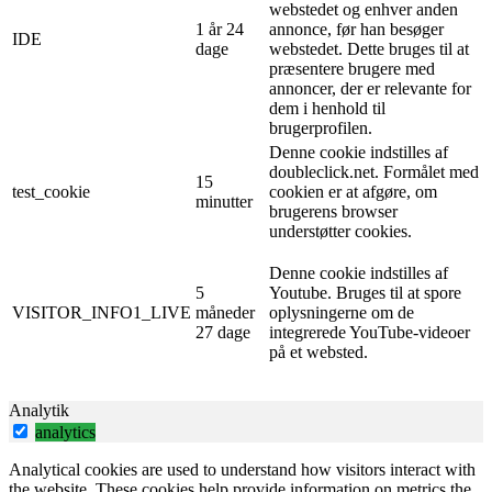
webstedet og enhver anden
1 år 24
annonce, før han besøger
IDE
dage
webstedet. Dette bruges til at
præsentere brugere med
annoncer, der er relevante for
dem i henhold til
brugerprofilen.
Denne cookie indstilles af
doubleclick.net. Formålet med
15
test_cookie
cookien er at afgøre, om
minutter
brugerens browser
understøtter cookies.
Denne cookie indstilles af
5
Youtube. Bruges til at spore
VISITOR_INFO1_LIVE
måneder
oplysningerne om de
27 dage
integrerede YouTube-videoer
på et websted.
Analytik
analytics
Analytical cookies are used to understand how visitors interact with
the website. These cookies help provide information on metrics the