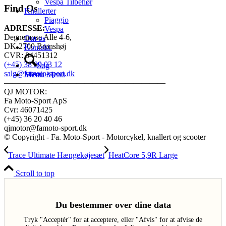
Vespa Tilbehør
Find Os
Knallerter
Piaggio
ADRESSE:
Vespa
Degnemose Alle 4-6,
Om os
DK-2700 Brønshøj
Kontakt.
CVR: 84451312
(+45) 38 89 03 12
Søg
salg@famoto-sport.dk
Menu
Menu
————————————————————
QJ MOTOR:
Fa Moto-Sport ApS
Cvr: 46071425
(+45) 36 20 40 46
qjmotor@famoto-sport.dk
© Copyright - Fa. Moto-Sport - Motorcykel, knallert og scooter
Trace Ultimate Hængekøjesæt
HeatCore 5,9R Large
Scroll to top
Du bestemmer over dine data
Tryk "Acceptér" for at acceptere, eller "Afvis" for at afvise de