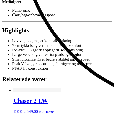
Medfølger:
Pump sack
Carrybag/opbevaringspose
Highlights
Lav vægt og meget kompakt pakning
7 cm tykkelse giver markant bedre komfort
R-værdi 3.8 gør det oplagt til 3-sæsons brug
Large-version giver ekstra plads og komfort
Små luftkamre giver bedre stabilitet når du sover
Peak Valve gør oppustning hurtigere og nemmere
PFAS-fri konstruktion
Relaterede varer
Chaser 2 LW
DKK
2,649.00
inkl. moms