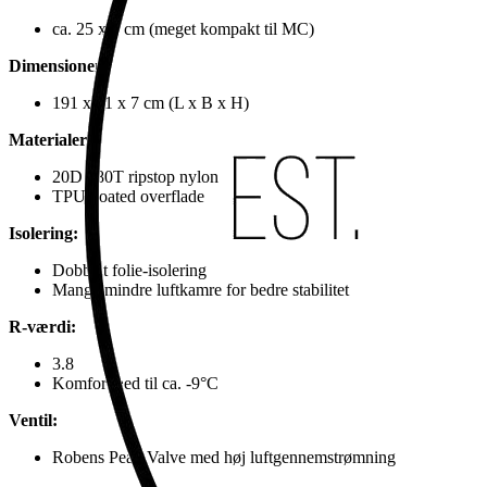
ca. 25 x 9 cm (meget kompakt til MC)
Dimensioner:
191 x 61 x 7 cm (L x B x H)
Materialer:
20D 380T ripstop nylon
TPU-coated overflade
Isolering:
Dobbelt folie-isolering
Mange mindre luftkamre for bedre stabilitet
R-værdi:
3.8
Komfort ned til ca. -9°C
Ventil:
Robens Peak Valve med høj luftgennemstrømning