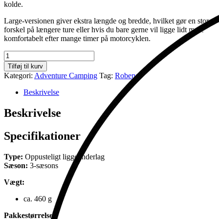
kolde.
Large-versionen giver ekstra længde og bredde, hvilket gør en stor
forskel på længere ture eller hvis du bare gerne vil ligge lidt mere
komfortabelt efter mange timer på motorcyklen.
HeatCore
3,8R
Tilføj til kurv
Large
Kategori:
Adventure Camping
Tag:
Robens
antal
Beskrivelse
Beskrivelse
Specifikationer
Type:
Oppusteligt liggeunderlag
Sæson:
3-sæsons
Vægt:
ca. 460 g
Pakkestørrelse: