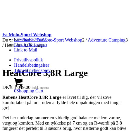
Fa Moto-Sport Webshop
Link to Facebook
Du er her:
Start
1
/
Fa Moto-Sport Webshop
2
/
Adventure Camping
3
Link to Instagram
/
HeatCore 3,8R Large
Link to Mail
Privatlivspolitik
Handelsbetingelser
HeatCore 3,8R Large
Tilmeld nyhedsbrev
DKK
1,049.00
inkl. moms
0
Shopping Cart
Robens HeatCore 3.8R Large
er lavet til dig, der vil sove
komfortabelt på tur – uden at fylde hele oppakningen med tungt
grej.
Det her underlag rammer en virkelig god balance mellem varme,
vægt og komfort. Med en tykkelse på 7 cm og en R-værdi på 3.8
fungerer det perfekt til 3-sæsons brug, hvor nætterne godt kan blive