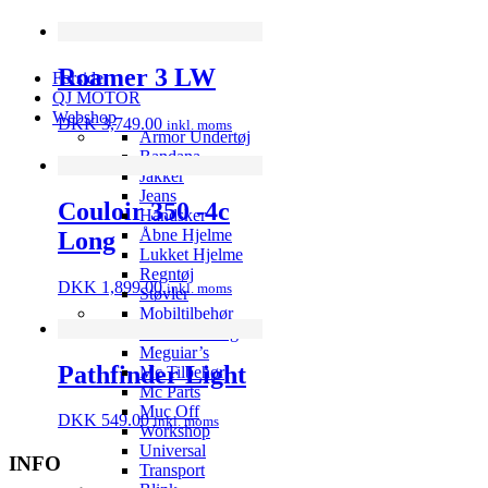
Roamer 3 LW
Forside
QJ MOTOR
Webshop
DKK
3,749.00
inkl. moms
Armor Undertøj
Bandana
Jakker
Jeans
Couloir 350 -4c
Handsker
Åbne Hjelme
Long
Lukket Hjelme
Regntøj
DKK
1,899.00
inkl. moms
Støvler
Mobiltilbehør
Varmehåndtag
Meguiar’s
Pathfinder Light
Mc Tilbehør
Mc Parts
Muc Off
DKK
549.00
inkl. moms
Workshop
Universal
INFO
Transport