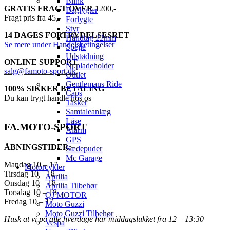
Blink
GRATIS FRAGT OVER
1200,-
Baglygter
Fragt pris fra 45,-
Forlygte
Styr
14 DAGES FORTRYDELSESRET
Håndtag 22mm
Se mere under Handelsbetingelser
Spejle
Udstødning
ONLINE SUPPORT
Nr.pladeholder
salg@famoto-sport.dk
Outlet
Gentlemans Ride
100% SIKKER BETALING
Caps
Du kan trygt handle hos os
Tasker
Samtaleanlæg
Låse
FA.MOTO-SPORT
Alarm
GPS
ÅBNINGSTIDER:
Sædepuder
Mc Garage
Mandag 10 – 17
Motorcykler
Tirsdag 10 – 18
Aprilia
Onsdag 10 – 18
Aprilia Tilbehør
Torsdag 10 – 18
QJ MOTOR
Fredag 10 – 17
Moto Guzzi
Moto Guzzi Tilbehør
Husk at vi på alle hverdage har middagslukket fra 12 – 13:30
Vespa