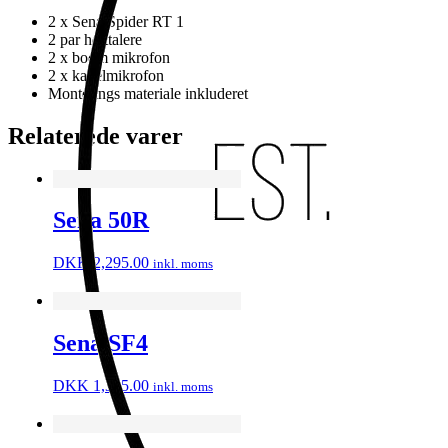
2 x Sena Spider RT 1
2 par højttalere
2 x boom mikrofon
2 x kabelmikrofon
Monterings materiale inkluderet
Relaterede varer
Sena 50R
DKK
2,295.00
inkl. moms
Sena SF4
DKK
1,395.00
inkl. moms