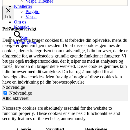
Vespa Tilbehør
Knallerter
Piaggio
Vespa
Luk
Om os
Kontakt.
Privatlivsoversigt
Søg
Denne webside bruger cookies til at forbedre din oplevelse, mens du
Menu
Menu
navigerer gennem hjemmesiden. Ud af disse cookies gemmes de
cookies, der er kategoriseret som nødvendige, i din browser, da de er
afgørende for, at webstedets grundlæggende funktioner fungerer. Vi
bruger også tredjepartscookies, der hjælper os med at analysere og
forstå, hvordan du bruger dette websted. Disse cookies gemmes kun
i din browser med dit samtykke. Du har også mulighed for at
fravælge disse cookies. Men fravalg af nogle af disse cookies kan
have en indvirkning på din browseroplevelse.
Nødvendige
Nødvendige
Altid aktiveret
Necessary cookies are absolutely essential for the website to
function properly. These cookies ensure basic functionalities and
security features of the website, anonymously.
Cookie
Varighed
Beskrivelse