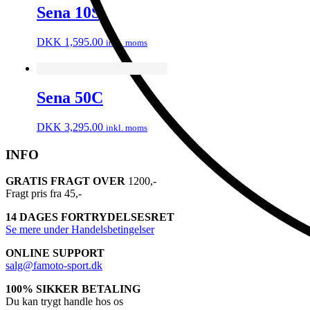
Sena 10S
DKK
1,595.00
inkl. moms
Sena 50C
DKK
3,295.00
inkl. moms
INFO
GRATIS FRAGT OVER
1200,-
Fragt pris fra 45,-
14 DAGES FORTRYDELSESRET
Se mere under Handelsbetingelser
ONLINE SUPPORT
salg@famoto-sport.dk
100% SIKKER BETALING
Du kan trygt handle hos os