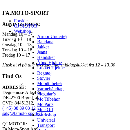
FA.MOTO-SPORT
Forside
ÅBNINGSTIDER:
QJ MOTOR
Webshop
Mandag 10 – 17
Armor Undertøj
Tirsdag 10 – 18
Bandana
Onsdag 10 – 18
Jakker
Torsdag 10 – 18
Jeans
Fredag 10 – 17
Handsker
Åbne Hjelme
Husk at vi på alle hverdage har middagslukket fra 12 – 13:30
Lukket Hjelme
Regntøj
Find Os
Støvler
Mobiltilbehør
ADRESSE:
Varmehåndtag
Degnemose Alle 4-6,
Meguiar’s
DK-2700 Brønshøj
Mc Tilbehør
CVR: 84451312
Mc Parts
(+45) 38 89 03 12
Muc Off
salg@famoto-sport.dk
Workshop
————————————————————
Universal
QJ MOTOR:
Transport
Fa Moto-Sport ApS