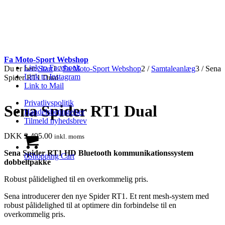
Fa Moto-Sport Webshop
Link to Facebook
Du er her:
Start
1
/
Fa Moto-Sport Webshop
2
/
Samtaleanlæg
3
/
Sena
Link to Instagram
Spider RT1 Dual
Link to Mail
Privatlivspolitik
Sena Spider RT1 Dual
Handelsbetingelser
Tilmeld nyhedsbrev
DKK
2,495.00
inkl. moms
Sena Spider RT1 HD Bluetooth kommunikationssystem
0
Shopping Cart
dobbeltpakke
Robust pålidelighed til en overkommelig pris.
Sena introducerer den nye Spider RT1. Et rent mesh-system med
robust pålidelighed til at optimere din forbindelse til en
overkommelig pris.