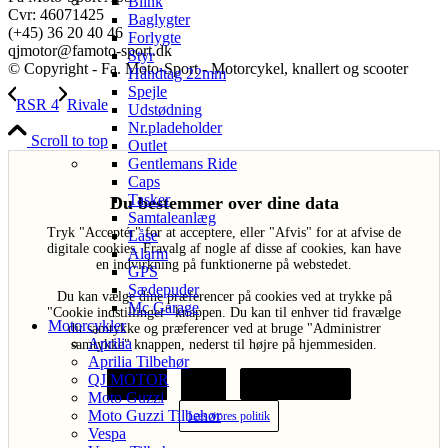
Blink
Cvr: 46071425
Baglygter
(+45) 36 20 40 46
Forlygte
qjmotor@famoto-sport.dk
Styr
© Copyright - Fa. Moto-Sport - Motorcykel, knallert og scooter
Håndtag 22mm
Spejle
RSR 4
Rivale
Udstødning
Nr.pladeholder
Scroll to top
Outlet
Gentlemans Ride
Caps
Tasker
Du bestemmer over dine data
Samtaleanlæg
Tryk "Acceptér" for at acceptere, eller "Afvis" for at afvise de
Låse
digitale cookies. Fravalg af nogle af disse af cookies, kan have
Alarm
en indvirkning på funktionerne på webstedet.
GPS
Sædepuder
Du kan vælge dine præferencer på cookies ved at trykke på
Mc Garage
"Cookie indstillinger" knappen. Du kan til enhver tid fravælge
Motorcykler
dit samtykke og præferencer ved at bruge "Administrer
Aprilia
samtykke" knappen, nederst til højre på hjemmesiden.
Aprilia Tilbehør
QJ MOTOR
Acceptér
Afvis
Cookie indstillinger
Moto Guzzi
Moto Guzzi Tilbehør
Læs vores politik
Vespa