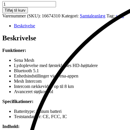
Sena
Spider
Tilføj til kurv
RT1
Varenummer (SKU):
16674310
Kategori:
Samtaleanlæg
Tag:
sena
Dual
antal
Beskrivelse
Beskrivelse
Funktioner:
Sena Mesh
Lydoplevelse med førsteklasses HD-højttalere
Bluetooth 5.1
Enhedsindstillinger via Sena-appen
Mesh Intercom
Intercom rækkevidde op til 8 km
Avanceret støjkontrol
Specifikationer:
Batteritype: lithium batteri
Teststandarder: CE, FCC, IC
Indhold: