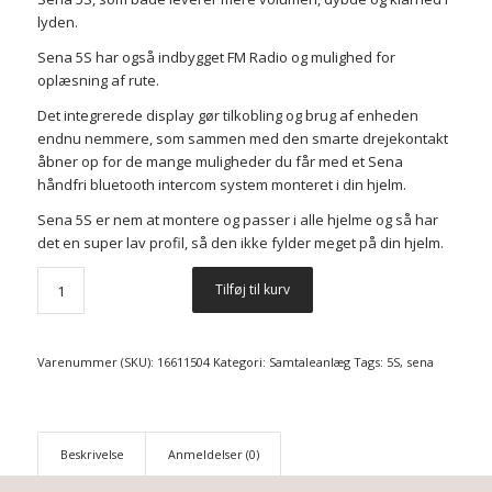
lyden.
Sena 5S har også indbygget FM Radio og mulighed for
oplæsning af rute.
Det integrerede display gør tilkobling og brug af enheden
endnu nemmere, som sammen med den smarte drejekontakt
åbner op for de mange muligheder du får med et Sena
håndfri bluetooth intercom system monteret i din hjelm.
Sena 5S er nem at montere og passer i alle hjelme og så har
det en super lav profil, så den ikke fylder meget på din hjelm.
Tilføj til kurv
Varenummer (SKU):
16611504
Kategori:
Samtaleanlæg
Tags:
5S
,
sena
Beskrivelse
Anmeldelser (0)