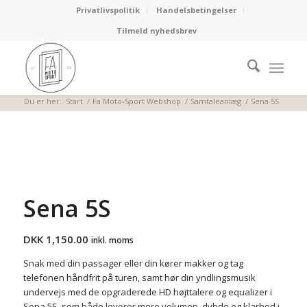
Privatlivspolitik
Handelsbetingelser
Tilmeld nyhedsbrev
Fa Moto-Sport Webshop
Du er her:
Start
/
Fa Moto-Sport Webshop
/
Samtaleanlæg
/
Sena 5S
Sena 5S
DKK
1,150.00
inkl. moms
Snak med din passager eller din kører makker og tag
telefonen håndfrit på turen, samt hør din yndlingsmusik
undervejs med de opgraderede HD højttalere og equalizer i
Sena 5S, som både leverer mere volumen, dybde og klarhed i