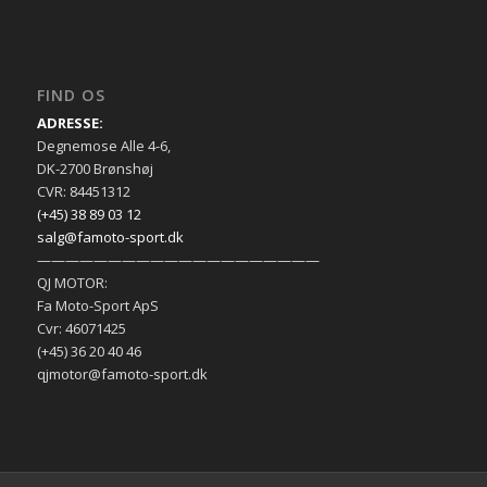
FIND OS
ADRESSE:
Degnemose Alle 4-6,
DK-2700 Brønshøj
CVR: 84451312
(+45) 38 89 03 12
salg@famoto-sport.dk
————————————————————
QJ MOTOR:
Fa Moto-Sport ApS
Cvr: 46071425
(+45) 36 20 40 46
qjmotor@famoto-sport.dk