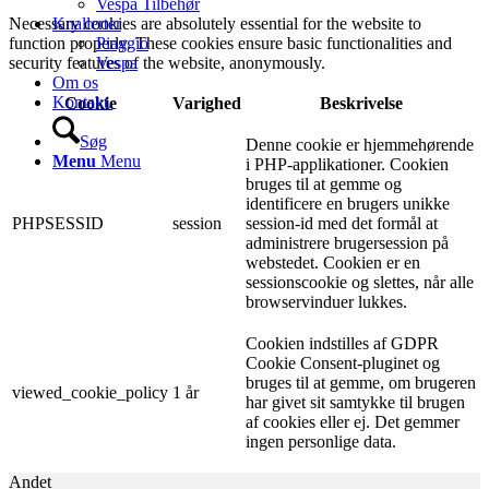
Vespa Tilbehør
Necessary cookies are absolutely essential for the website to
Knallerter
function properly. These cookies ensure basic functionalities and
Piaggio
security features of the website, anonymously.
Vespa
Om os
Kontakt.
Cookie
Varighed
Beskrivelse
Søg
Denne cookie er hjemmehørende
Menu
Menu
i PHP-applikationer. Cookien
bruges til at gemme og
identificere en brugers unikke
PHPSESSID
session
session-id med det formål at
administrere brugersession på
webstedet. Cookien er en
sessionscookie og slettes, når alle
browservinduer lukkes.
Cookien indstilles af GDPR
Cookie Consent-pluginet og
bruges til at gemme, om brugeren
viewed_cookie_policy
1 år
har givet sit samtykke til brugen
af ​​cookies eller ej. Det gemmer
ingen personlige data.
Andet