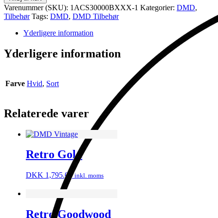
Skygge
Varenummer (SKU):
1ACS30000BXXX-1
Kategorier:
DMD
,
antal
Tilbehør
Tags:
DMD
,
DMD Tilbehør
Yderligere information
Yderligere information
Farve
Hvid
,
Sort
Relaterede varer
Retro Gold
DKK
1,795.00
inkl. moms
Retro Goodwood