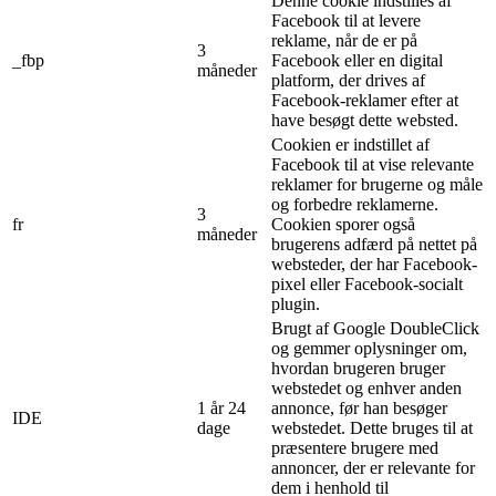
Denne cookie indstilles af
Facebook til at levere
reklame, når de er på
3
_fbp
Facebook eller en digital
måneder
platform, der drives af
Facebook-reklamer efter at
have besøgt dette websted.
Cookien er indstillet af
Facebook til at vise relevante
reklamer for brugerne og måle
og forbedre reklamerne.
3
fr
Cookien sporer også
måneder
brugerens adfærd på nettet på
websteder, der har Facebook-
pixel eller Facebook-socialt
plugin.
Brugt af Google DoubleClick
og gemmer oplysninger om,
hvordan brugeren bruger
webstedet og enhver anden
1 år 24
annonce, før han besøger
IDE
dage
webstedet. Dette bruges til at
præsentere brugere med
annoncer, der er relevante for
dem i henhold til