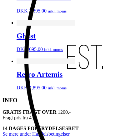
DKK
1,895.00
inkl. moms
Ghost
DKK
695.00
inkl. moms
Retro Artemis
DKK
1,895.00
inkl. moms
INFO
GRATIS FRAGT OVER
1200,-
Fragt pris fra 45,-
14 DAGES FORTRYDELSESRET
Se mere under Handelsbetingelser