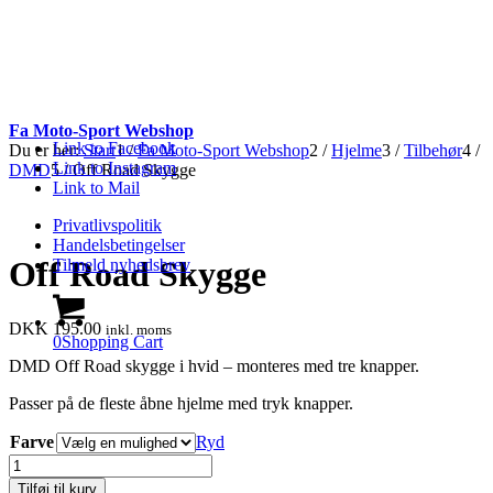
Fa Moto-Sport Webshop
Link to Facebook
Du er her:
Start
1
/
Fa Moto-Sport Webshop
2
/
Hjelme
3
/
Tilbehør
4
/
Link to Instagram
DMD
5
/
Off Road Skygge
Link to Mail
Privatlivspolitik
Handelsbetingelser
Off Road Skygge
Tilmeld nyhedsbrev
DKK
195.00
inkl. moms
0
Shopping Cart
DMD Off Road skygge i hvid – monteres med tre knapper.
Passer på de fleste åbne hjelme med tryk knapper.
Farve
Ryd
Off
Road
Tilføj til kurv