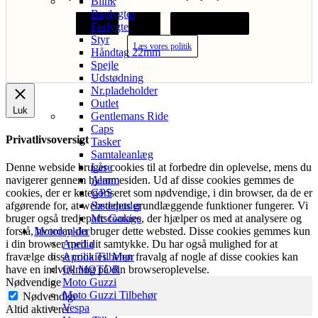
Blink
Baglygter
Acceptér
Afvis
Cookie indstillinger
Forlygte
Styr
Læs vores politik
Håndtag 22mm
Spejle
Udstødning
Nr.pladeholder
Outlet
Luk
Gentlemans Ride
Caps
Privatlivsoversigt
Tasker
Samtaleanlæg
Denne webside bruger cookies til at forbedre din oplevelse, mens du
Låse
navigerer gennem hjemmesiden. Ud af disse cookies gemmes de
Alarm
cookies, der er kategoriseret som nødvendige, i din browser, da de er
GPS
afgørende for, at webstedets grundlæggende funktioner fungerer. Vi
Sædepuder
bruger også tredjepartscookies, der hjælper os med at analysere og
Mc Garage
forstå, hvordan du bruger dette websted. Disse cookies gemmes kun
Motorcykler
i din browser med dit samtykke. Du har også mulighed for at
Aprilia
fravælge disse cookies. Men fravalg af nogle af disse cookies kan
Aprilia Tilbehør
have en indvirkning på din browseroplevelse.
QJ MOTOR
Nødvendige
Moto Guzzi
Moto Guzzi Tilbehør
Nødvendige
Vespa
Altid aktiveret