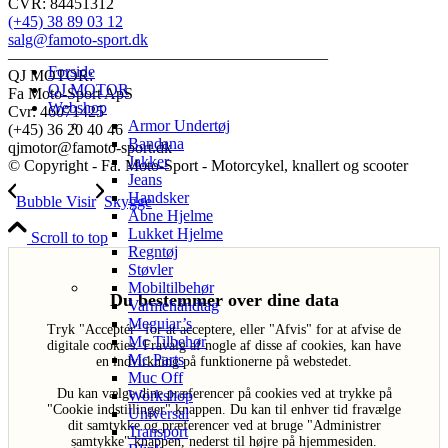
CVR: 84451312
(+45) 38 89 03 12
salg@famoto-sport.dk
————————————————————
Forside
QJ MOTOR:
QJ MOTOR
Fa Moto-Sport ApS
Webshop
Cvr: 46071425
Armor Undertøj
(+45) 36 20 40 46
Bandana
qjmotor@famoto-sport.dk
Jakker
© Copyright - Fa. Moto-Sport - Motorcykel, knallert og scooter
Jeans
Handsker
Bubble Visir
Skygge
Åbne Hjelme
Lukket Hjelme
Scroll to top
Regntøj
Støvler
Mobiltilbehør
Du bestemmer over dine data
Varmehåndtag
Meguiar’s
Tryk "Acceptér" for at acceptere, eller "Afvis" for at afvise de
Mc Tilbehør
digitale cookies. Fravalg af nogle af disse af cookies, kan have
Mc Parts
en indvirkning på funktionerne på webstedet.
Muc Off
Du kan vælge dine præferencer på cookies ved at trykke på
Workshop
"Cookie indstillinger" knappen. Du kan til enhver tid fravælge
Universal
dit samtykke og præferencer ved at bruge "Administrer
Transport
samtykke" knappen, nederst til højre på hjemmesiden.