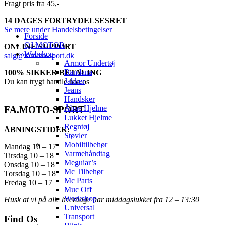
Fragt pris fra 45,-
14 DAGES FORTRYDELSESRET
Se mere under Handelsbetingelser
Forside
QJ MOTOR
ONLINE SUPPORT
Webshop
salg@famoto-sport.dk
Armor Undertøj
Bandana
100% SIKKER BETALING
Jakker
Du kan trygt handle hos os
Jeans
Handsker
Åbne Hjelme
FA.MOTO-SPORT
Lukket Hjelme
Regntøj
ÅBNINGSTIDER:
Støvler
Mobiltilbehør
Mandag 10 – 17
Varmehåndtag
Tirsdag 10 – 18
Meguiar’s
Onsdag 10 – 18
Mc Tilbehør
Torsdag 10 – 18
Mc Parts
Fredag 10 – 17
Muc Off
Workshop
Husk at vi på alle hverdage har middagslukket fra 12 – 13:30
Universal
Transport
Find Os