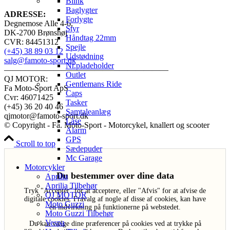
Blink
Baglygter
ADRESSE:
Forlygte
Degnemose Alle 4-6,
Styr
DK-2700 Brønshøj
Håndtag 22mm
CVR: 84451312
Spejle
(+45) 38 89 03 12
Udstødning
salg@famoto-sport.dk
Nr.pladeholder
————————————————————
Outlet
QJ MOTOR:
Gentlemans Ride
Fa Moto-Sport ApS
Caps
Cvr: 46071425
Tasker
(+45) 36 20 40 46
Samtaleanlæg
qjmotor@famoto-sport.dk
Låse
© Copyright - Fa. Moto-Sport - Motorcykel, knallert og scooter
Alarm
GPS
Scroll to top
Sædepuder
Mc Garage
Motorcykler
Du bestemmer over dine data
Aprilia
Aprilia Tilbehør
Tryk "Acceptér" for at acceptere, eller "Afvis" for at afvise de
QJ MOTOR
digitale cookies. Fravalg af nogle af disse af cookies, kan have
Moto Guzzi
en indvirkning på funktionerne på webstedet.
Moto Guzzi Tilbehør
Vespa
Du kan vælge dine præferencer på cookies ved at trykke på