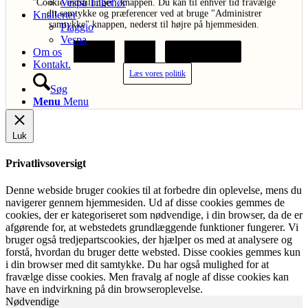
Vespa Tilbehør
"Cookie indstillinger" knappen. Du kan til enhver tid fravælge
dit samtykke og præferencer ved at bruge "Administrer
Knallerter
samtykke" knappen, nederst til højre på hjemmesiden.
Piaggio
Vespa
Om os
Acceptér
Afvis
Cookie indstillinger
Kontakt.
Læs vores politik
Søg
Menu
Menu
Luk
Privatlivsoversigt
Denne webside bruger cookies til at forbedre din oplevelse, mens du
navigerer gennem hjemmesiden. Ud af disse cookies gemmes de
cookies, der er kategoriseret som nødvendige, i din browser, da de er
afgørende for, at webstedets grundlæggende funktioner fungerer. Vi
bruger også tredjepartscookies, der hjælper os med at analysere og
forstå, hvordan du bruger dette websted. Disse cookies gemmes kun
i din browser med dit samtykke. Du har også mulighed for at
fravælge disse cookies. Men fravalg af nogle af disse cookies kan
have en indvirkning på din browseroplevelse.
Nødvendige