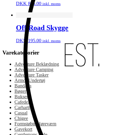
DKK
895.00
inkl. moms
Off Road Skygge
DKK
195.00
inkl. moms
Varekategorier
Adventure Beklædning
Adventure Camping
Adventure Tasker
Armor Undertøj
Bandana
Bøger
Bukser
Cafedele
Carhartt
Casual
Chigee
Formstøbte Høreværn
Gavekort
Gentlemans Ride