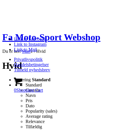
Fa Moto-Sport Webshop
Link to Facebook
Link to Instagram
Link to Mail
Du er her:
Start
1
/
Hvid
Privatlivspolitik
Hvid
Handelsbetingelser
Tilmeld nyhedsbrev
Sortering
Standard
Standard
0
Shopping Cart
Custom
Navn
Pris
Dato
Popularity (sales)
Average rating
Relevance
Tilfældig