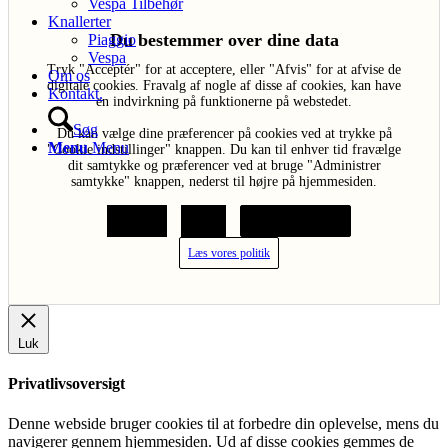
Vespa Tilbehør
Knallerter
Du bestemmer over dine data
Piaggio
Vespa
Tryk "Acceptér" for at acceptere, eller "Afvis" for at afvise de
Om os
digitale cookies. Fravalg af nogle af disse af cookies, kan have
Kontakt.
en indvirkning på funktionerne på webstedet.
Søg
Du kan vælge dine præferencer på cookies ved at trykke på
Menu
Menu
"Cookie indstillinger" knappen. Du kan til enhver tid fravælge
dit samtykke og præferencer ved at bruge "Administrer
samtykke" knappen, nederst til højre på hjemmesiden.
Acceptér
Afvis
Cookie indstillinger
Læs vores politik
Luk
Privatlivsoversigt
Denne webside bruger cookies til at forbedre din oplevelse, mens du
navigerer gennem hjemmesiden. Ud af disse cookies gemmes de