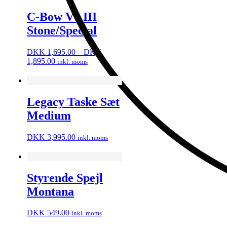
C-Bow V7 III
Stone/Special
DKK
1,695.00
–
DKK
Prisinterval:
1,895.00
inkl. moms
DKK
1,695.00
til
DKK
Legacy Taske Sæt
1,895.00
Medium
DKK
3,995.00
inkl. moms
Styrende Spejl
Montana
DKK
549.00
inkl. moms