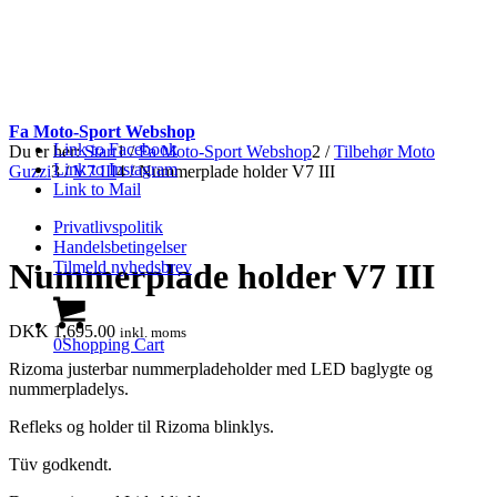
Fa Moto-Sport Webshop
Link to Facebook
Du er her:
Start
1
/
Fa Moto-Sport Webshop
2
/
Tilbehør Moto
Link to Instagram
Guzzi
3
/
V7 III
4
/
Nummerplade holder V7 III
Link to Mail
Privatlivspolitik
Handelsbetingelser
Nummerplade holder V7 III
Tilmeld nyhedsbrev
DKK
1,695.00
inkl. moms
0
Shopping Cart
Rizoma justerbar nummerpladeholder med LED baglygte og
nummerpladelys.
Refleks og holder til Rizoma blinklys.
Tüv godkendt.