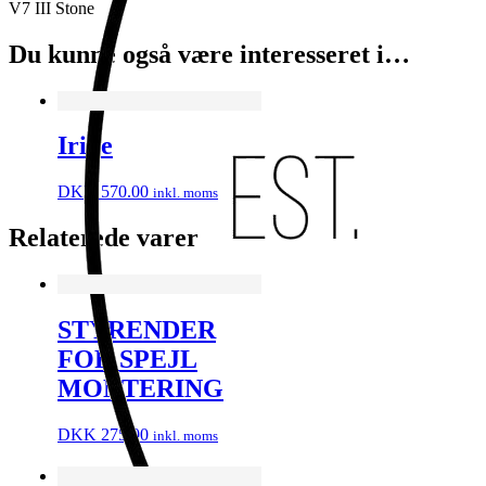
V7 III Stone
Du kunne også være interesseret i…
Iride
DKK
570.00
inkl. moms
Relaterede varer
STYRENDER
FOR SPEJL
MONTERING
DKK
275.00
inkl. moms