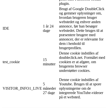
plugin.
Brugt af Google DoubleClick
og gemmer oplysninger om,
hvordan brugeren bruger
webstedet og enhver anden
1 år 24
annonce, før han besøger
IDE
dage
webstedet. Dette bruges til at
præsentere brugere med
annoncer, der er relevante for
dem i henhold til
brugerprofilen.
Denne cookie indstilles af
doubleclick.net. Formålet med
15
test_cookie
cookien er at afgøre, om
minutter
brugerens browser
understøtter cookies.
Denne cookie indstilles af
5
Youtube. Bruges til at spore
VISITOR_INFO1_LIVE
måneder
oplysningerne om de
27 dage
integrerede YouTube-videoer
på et websted.