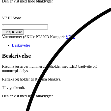
Den er vist med Iride blinklygter.
V7 III Stone
Nummerplade
holder
Tilføj til kurv
V7
Varenummer (SKU):
PT820B
Kategori:
V7 III
III
antal
Beskrivelse
Beskrivelse
Rizoma justerbar nummerpladeholder med LED baglygte og
nummerpladelys.
Refleks og holder til Rizoma blinklys.
Tüv godkendt.
Den er vist med Iride blinklygter.