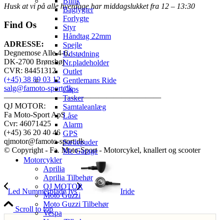
Blink
Husk at vi på alle hverdage har middagslukket fra 12 – 13:30
Baglygter
Forlygte
Find Os
Styr
Håndtag 22mm
ADRESSE:
Spejle
Degnemose Alle 4-6,
Udstødning
DK-2700 Brønshøj
Nr.pladeholder
CVR: 84451312
Outlet
(+45) 38 89 03 12
Gentlemans Ride
salg@famoto-sport.dk
Caps
————————————————————
Tasker
QJ MOTOR:
Samtaleanlæg
Fa Moto-Sport ApS
Låse
Cvr: 46071425
Alarm
(+45) 36 20 40 46
GPS
qjmotor@famoto-sport.dk
Sædepuder
© Copyright - Fa. Moto-Sport - Motorcykel, knallert og scooter
Mc Garage
Motorcykler
Aprilia
Aprilia Tilbehør
QJ MOTOR
Led Nummerplade lys
Iride
Moto Guzzi
Moto Guzzi Tilbehør
Scroll to top
Vespa