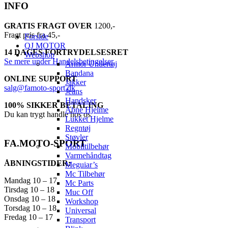
INFO
GRATIS FRAGT OVER
1200,-
Fragt pris fra 45,-
Forside
QJ MOTOR
14 DAGES FORTRYDELSESRET
Webshop
Se mere under Handelsbetingelser
Armor Undertøj
Bandana
ONLINE SUPPORT
Jakker
salg@famoto-sport.dk
Jeans
Handsker
100% SIKKER BETALING
Åbne Hjelme
Du kan trygt handle hos os
Lukket Hjelme
Regntøj
Støvler
FA.MOTO-SPORT
Mobiltilbehør
Varmehåndtag
ÅBNINGSTIDER:
Meguiar’s
Mc Tilbehør
Mandag 10 – 17
Mc Parts
Tirsdag 10 – 18
Muc Off
Onsdag 10 – 18
Workshop
Torsdag 10 – 18
Universal
Fredag 10 – 17
Transport