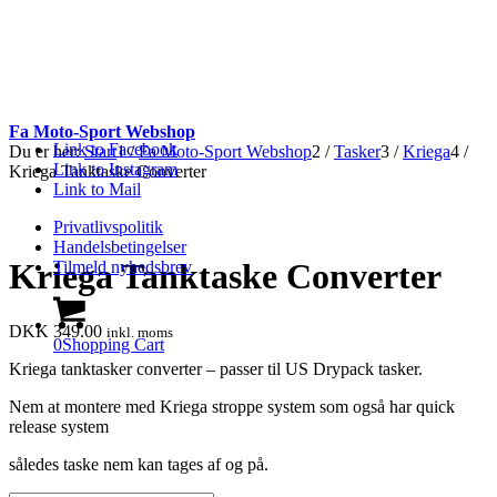
Fa Moto-Sport Webshop
Link to Facebook
Du er her:
Start
1
/
Fa Moto-Sport Webshop
2
/
Tasker
3
/
Kriega
4
/
Link to Instagram
Kriega Tanktaske Converter
Link to Mail
Privatlivspolitik
Handelsbetingelser
Kriega Tanktaske Converter
Tilmeld nyhedsbrev
DKK
349.00
inkl. moms
0
Shopping Cart
Kriega tanktasker converter – passer til US Drypack tasker.
Nem at montere med Kriega stroppe system som også har quick
release system
således taske nem kan tages af og på.