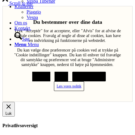
Vespa Tilbehør
Scroll to top
Knallerter
Piaggio
Vespa
Du bestemmer over dine data
Om os
Kontakt.
Tryk "Acceptér" for at acceptere, eller "Afvis" for at afvise de
digitale cookies. Fravalg af nogle af disse af cookies, kan have
Søg
en indvirkning på funktionerne på webstedet.
Menu
Menu
Du kan vælge dine præferencer på cookies ved at trykke på
"Cookie indstillinger" knappen. Du kan til enhver tid fravælge
dit samtykke og præferencer ved at bruge "Administrer
samtykke" knappen, nederst til højre på hjemmesiden.
Acceptér
Afvis
Cookie indstillinger
Læs vores politik
Luk
Privatlivsoversigt