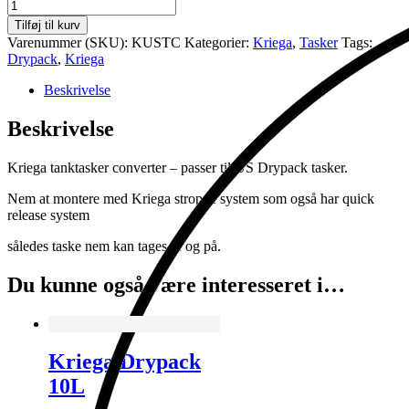
Kriega
Tanktaske
Tilføj til kurv
Converter
Varenummer (SKU):
KUSTC
Kategorier:
Kriega
,
Tasker
Tags:
antal
Drypack
,
Kriega
Beskrivelse
Beskrivelse
Kriega tanktasker converter – passer til US Drypack tasker.
Nem at montere med Kriega stroppe system som også har quick
release system
således taske nem kan tages af og på.
Du kunne også være interesseret i…
Kriega Drypack
10L