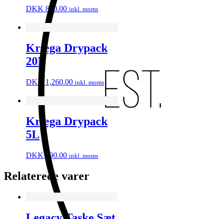
DKK
840.00
inkl. moms
Kriega Drypack
20L
DKK
1,260.00
inkl. moms
Kriega Drypack
5L
DKK
790.00
inkl. moms
Relaterede varer
Legacy Taske Sæt