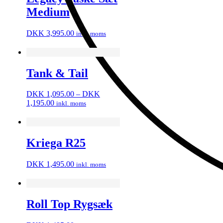
Medium
DKK
3,995.00
inkl. moms
Tank & Tail
DKK
1,095.00
–
DKK
Prisinterval:
1,195.00
inkl. moms
DKK
1,095.00
til
DKK
Kriega R25
1,195.00
DKK
1,495.00
inkl. moms
Roll Top Rygsæk