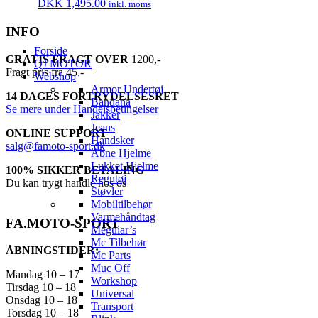
DKK
1,495.00
inkl. moms
INFO
Forside
GRATIS FRAGT OVER
1200,-
QJ MOTOR
Fragt pris fra 45,-
Webshop
Armor Undertøj
14 DAGES FORTRYDELSESRET
Bandana
Se mere under Handelsbetingelser
Jakker
Jeans
ONLINE SUPPORT
Handsker
salg@famoto-sport.dk
Åbne Hjelme
Lukket Hjelme
100% SIKKER BETALING
Regntøj
Du kan trygt handle hos os
Støvler
Mobiltilbehør
Varmehåndtag
FA.MOTO-SPORT
Meguiar’s
Mc Tilbehør
ÅBNINGSTIDER:
Mc Parts
Muc Off
Mandag 10 – 17
Workshop
Tirsdag 10 – 18
Universal
Onsdag 10 – 18
Transport
Torsdag 10 – 18