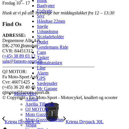
Blink
Fredag 10 – 17
Baglygter
Forlygte
Husk at vi på alle hverdage har middagslukket fra 12 – 13:30
Styr
Håndtag 22mm
Find Os
Spejle
Udstødning
ADRESSE:
Nr.pladeholder
Degnemose Alle 4-6,
Outlet
DK-2700 Brønshøj
Gentlemans Ride
CVR: 84451312
Caps
(+45) 38 89 03 12
Tasker
salg@famoto-sport.dk
Samtaleanlæg
————————————————————
Låse
QJ MOTOR:
Alarm
Fa Moto-Sport ApS
GPS
Cvr: 46071425
Sædepuder
(+45) 36 20 40 46
Mc Garage
qjmotor@famoto-sport.dk
Motorcykler
© Copyright - Fa. Moto-Sport - Motorcykel, knallert og scooter
Aprilia
Aprilia Tilbehør
QJ MOTOR
Moto Guzzi
Moto Guzzi Tilbehør
Kriega Drypack 5L
Kriega Drypack 30L
Vespa