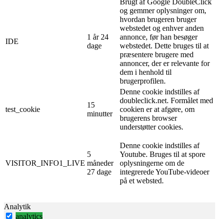
Brugt af Google DoubleClick
og gemmer oplysninger om,
hvordan brugeren bruger
webstedet og enhver anden
1 år 24
annonce, før han besøger
IDE
dage
webstedet. Dette bruges til at
præsentere brugere med
annoncer, der er relevante for
dem i henhold til
brugerprofilen.
Denne cookie indstilles af
doubleclick.net. Formålet med
15
test_cookie
cookien er at afgøre, om
minutter
brugerens browser
understøtter cookies.
Denne cookie indstilles af
5
Youtube. Bruges til at spore
VISITOR_INFO1_LIVE
måneder
oplysningerne om de
27 dage
integrerede YouTube-videoer
på et websted.
Analytik
analytics