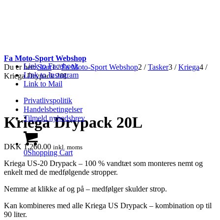
Fa Moto-Sport Webshop
Link to Facebook
Du er her:
Start
1
/
Fa Moto-Sport Webshop
2
/
Tasker
3
/
Kriega
4
/
Link to Instagram
Kriega Drypack 20L
Link to Mail
Privatlivspolitik
Handelsbetingelser
Kriega Drypack 20L
Tilmeld nyhedsbrev
DKK
1,260.00
inkl. moms
0
Shopping Cart
Kriega US-20 Drypack – 100 % vandtæt som monteres nemt og
enkelt med de medfølgende stropper.
Nemme at klikke af og på – medfølger skulder strop.
Kan kombineres med alle Kriega US Drypack – kombination op til
90 liter.