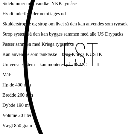
Sidelommer med vandtæt YKK lynlåse
Hvidt inderfoer der nemt tages ud
Skulderstroppe og strop om livet så den kan anvendes som rygsæk
Strop system så den kan bygges sammen med alle US Drypacks
Passer sammen med Kriega rygsække
Kan anvendes som tanktaske – brug Kriega KUSTK
Universal system – kan monteres på alle MC
Mål:
Højde 400 mm
Bredde 260 mm
Dybde 190 mm
Volume 20 liter
Vægt 850 gram