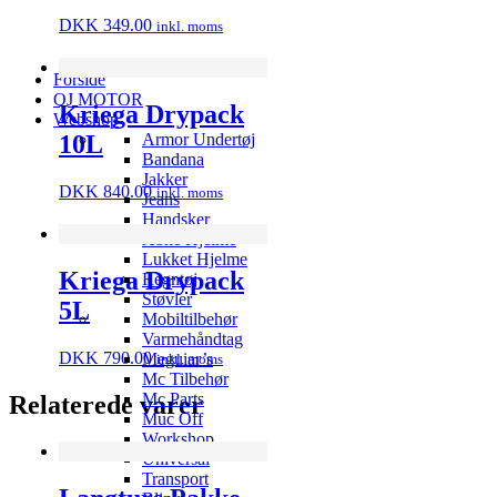
DKK
349.00
inkl. moms
Forside
QJ MOTOR
Kriega Drypack
Webshop
10L
Armor Undertøj
Bandana
Jakker
DKK
840.00
inkl. moms
Jeans
Handsker
Åbne Hjelme
Lukket Hjelme
Kriega Drypack
Regntøj
Støvler
5L
Mobiltilbehør
Varmehåndtag
DKK
790.00
Meguiar’s
inkl. moms
Mc Tilbehør
Mc Parts
Relaterede varer
Muc Off
Workshop
Universal
Transport