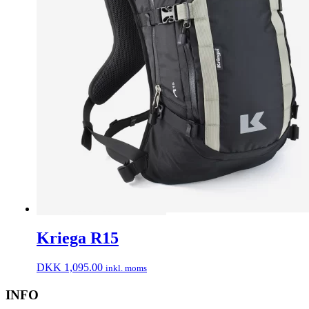
Kriega R15
DKK
1,095.00
inkl. moms
INFO