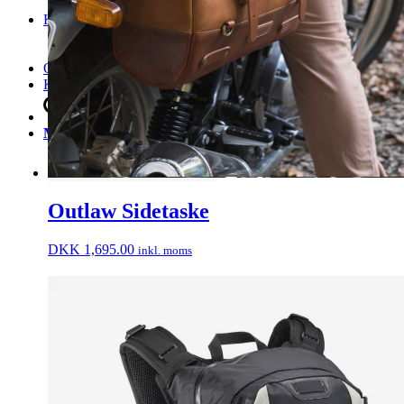
Vespa Tilbehør
Knallerter
Piaggio
Vespa
Om os
Kontakt.
Søg
Menu
Menu
Outlaw Sidetaske
DKK
1,695.00
inkl. moms