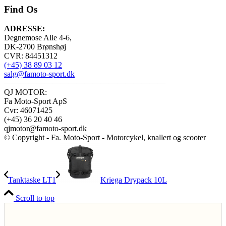
Find Os
ADRESSE:
Degnemose Alle 4-6,
DK-2700 Brønshøj
CVR: 84451312
(+45) 38 89 03 12
salg@famoto-sport.dk
————————————————————
QJ MOTOR:
Fa Moto-Sport ApS
Cvr: 46071425
(+45) 36 20 40 46
qjmotor@famoto-sport.dk
© Copyright - Fa. Moto-Sport - Motorcykel, knallert og scooter
Tanktaske LT1
Kriega Drypack 10L
Scroll to top