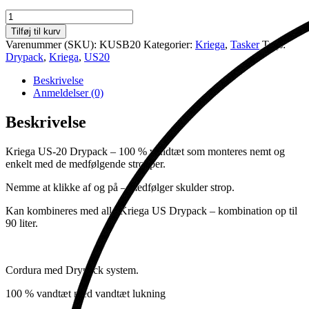
Kriega
Drypack
Tilføj til kurv
20L
Varenummer (SKU):
KUSB20
Kategorier:
Kriega
,
Tasker
Tags:
antal
Drypack
,
Kriega
,
US20
Beskrivelse
Anmeldelser (0)
Beskrivelse
Kriega US-20 Drypack – 100 % vandtæt som monteres nemt og
enkelt med de medfølgende stropper.
Nemme at klikke af og på – medfølger skulder strop.
Kan kombineres med alle Kriega US Drypack – kombination op til
90 liter.
Cordura med Drypack system.
100 % vandtæt med vandtæt lukning