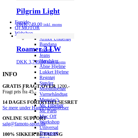
Pilgrim Light
Forside
DKK
749.00
inkl. moms
QJ MOTOR
Webshop
Armor Undertøj
Bandana
Roamer 3 LW
Jakker
Jeans
Handsker
DKK
3,749.00
inkl. moms
Åbne Hjelme
Lukket Hjelme
INFO
Regntøj
Støvler
GRATIS FRAGT OVER
1200,-
Mobiltilbehør
Fragt pris fra 45,-
Varmehåndtag
Meguiar’s
14 DAGES FORTRYDELSESRET
Mc Tilbehør
Se mere under Handelsbetingelser
Mc Parts
Muc Off
ONLINE SUPPORT
Workshop
salg@famoto-sport.dk
Universal
Transport
100% SIKKER BETALING