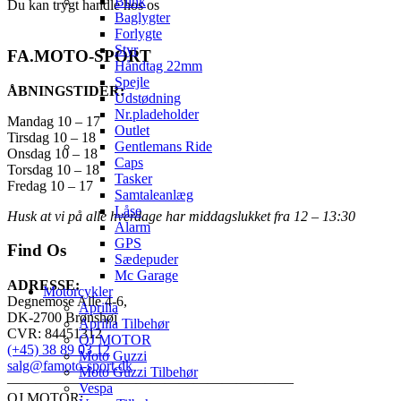
Blink
Du kan trygt handle hos os
Baglygter
Forlygte
Styr
FA.MOTO-SPORT
Håndtag 22mm
Spejle
ÅBNINGSTIDER:
Udstødning
Nr.pladeholder
Mandag 10 – 17
Outlet
Tirsdag 10 – 18
Gentlemans Ride
Onsdag 10 – 18
Caps
Torsdag 10 – 18
Tasker
Fredag 10 – 17
Samtaleanlæg
Låse
Husk at vi på alle hverdage har middagslukket fra 12 – 13:30
Alarm
GPS
Find Os
Sædepuder
Mc Garage
ADRESSE:
Motorcykler
Degnemose Alle 4-6,
Aprilia
DK-2700 Brønshøj
Aprilia Tilbehør
CVR: 84451312
QJ MOTOR
(+45) 38 89 03 12
Moto Guzzi
salg@famoto-sport.dk
Moto Guzzi Tilbehør
————————————————————
Vespa
QJ MOTOR: