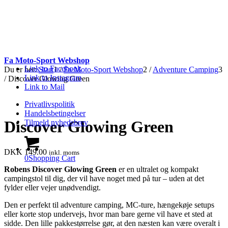
Fa Moto-Sport Webshop
Link to Facebook
Du er her:
Start
1
/
Fa Moto-Sport Webshop
2
/
Adventure Camping
3
Link to Instagram
/
Discover Glowing Green
Link to Mail
Privatlivspolitik
Handelsbetingelser
Discover Glowing Green
Tilmeld nyhedsbrev
DKK
149.00
inkl. moms
0
Shopping Cart
Robens Discover Glowing Green
er en ultralet og kompakt
campingstol til dig, der vil have noget med på tur – uden at det
fylder eller vejer unødvendigt.
Den er perfekt til adventure camping, MC-ture, hængekøje setups
eller korte stop undervejs, hvor man bare gerne vil have et sted at
sidde. Den lille pakkestørrelse gør, at den næsten kan være overalt i