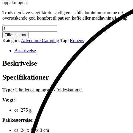
oppakningen.
Trods den lave vægt får du stadig en stabil aluminiumsramme og
overraskende god komfort til pauser, kaffe eller madlavning i camp.
Discover
Glowing
Tilføj til kurv
Green
Kategori:
Adventure Camping
Tag:
Robens
antal
Beskrivelse
Beskrivelse
Specifikationer
Type:
Ultralet campingstol / foldeskammel
Vægt:
ca. 275 g
Pakkestørrelse:
ca. 24 x 13 x 3 cm