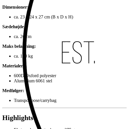
Dimensioner:
ca. 23 x 24 x 27 cm (B x D x H)
Sædehøjde:
ca. 26 cm
Maks belastning:
ca. 130 kg
Materialer:
600D Oxford polyester
Aluminium 6061 stel
Medfølger:
Transportpose/carrybag
Highlights