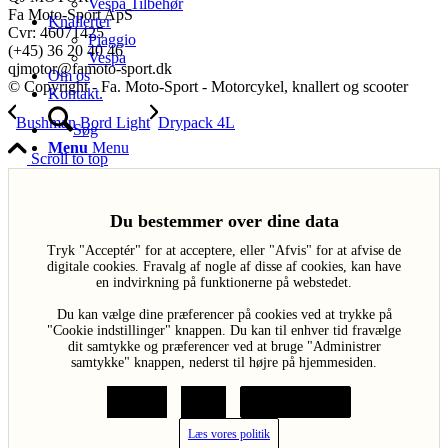
Vespa Tilbehør
Fa Moto-Sport ApS
Knallerter
Cvr: 46071425
Piaggio
(+45) 36 20 40 46
Vespa
qjmotor@famoto-sport.dk
Om os
© Copyright - Fa. Moto-Sport - Motorcykel, knallert og scooter
Kontakt.
Bushman Bord Light
Drypack 4L
Søg
Menu
Menu
Scroll to top
Du bestemmer over dine data
Tryk "Acceptér" for at acceptere, eller "Afvis" for at afvise de
digitale cookies. Fravalg af nogle af disse af cookies, kan have
en indvirkning på funktionerne på webstedet.
Du kan vælge dine præferencer på cookies ved at trykke på
"Cookie indstillinger" knappen. Du kan til enhver tid fravælge
dit samtykke og præferencer ved at bruge "Administrer
samtykke" knappen, nederst til højre på hjemmesiden.
Acceptér
Afvis
Cookie indstillinger
Læs vores politik