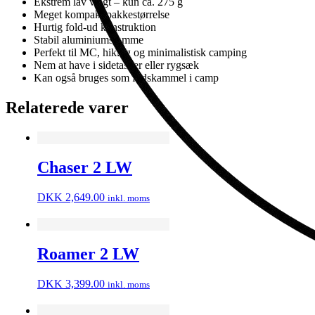
Ekstrem lav vægt – kun ca. 275 g
Meget kompakt pakkestørrelse
Hurtig fold-ud konstruktion
Stabil aluminiumsramme
Perfekt til MC, hiking og minimalistisk camping
Nem at have i sidetasker eller rygsæk
Kan også bruges som fodskammel i camp
Relaterede varer
Chaser 2 LW
DKK
2,649.00
inkl. moms
Roamer 2 LW
DKK
3,399.00
inkl. moms