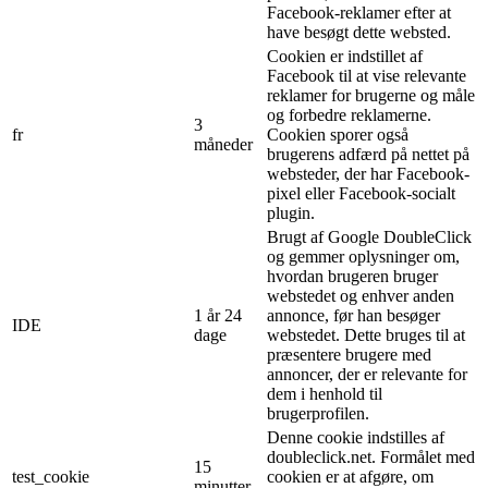
Facebook-reklamer efter at
have besøgt dette websted.
Cookien er indstillet af
Facebook til at vise relevante
reklamer for brugerne og måle
og forbedre reklamerne.
3
fr
Cookien sporer også
måneder
brugerens adfærd på nettet på
websteder, der har Facebook-
pixel eller Facebook-socialt
plugin.
Brugt af Google DoubleClick
og gemmer oplysninger om,
hvordan brugeren bruger
webstedet og enhver anden
1 år 24
annonce, før han besøger
IDE
dage
webstedet. Dette bruges til at
præsentere brugere med
annoncer, der er relevante for
dem i henhold til
brugerprofilen.
Denne cookie indstilles af
doubleclick.net. Formålet med
15
test_cookie
cookien er at afgøre, om
minutter