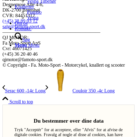
Vespa Tilbehør
Degnemose Alle 4-6,
Knallerter
DK-2700 Brønshøj
Piaggio
CVR: 84451312
Vespa
(+45) 38 89 03 12
Om os
salg@famoto-sport.dk
Kontakt.
————————————————————
QJ MOTOR:
Søg
Fa Moto-Sport ApS
Menu
Menu
Cvr: 46071425
(+45) 36 20 40 46
qjmotor@famoto-sport.dk
© Copyright - Fa. Moto-Sport - Motorcykel, knallert og scooter
Serac 600 -14c Long
Couloir 350 -4c Long
Scroll to top
Du bestemmer over dine data
Tryk "Acceptér" for at acceptere, eller "Afvis" for at afvise de
digitale cookies. Fravalg af nogle af disse af cookies, kan have