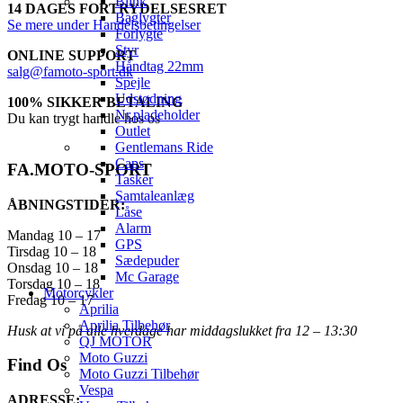
Blink
14 DAGES FORTRYDELSESRET
Baglygter
Se mere under Handelsbetingelser
Forlygte
Styr
ONLINE SUPPORT
Håndtag 22mm
salg@famoto-sport.dk
Spejle
Udstødning
100% SIKKER BETALING
Nr.pladeholder
Du kan trygt handle hos os
Outlet
Gentlemans Ride
Caps
FA.MOTO-SPORT
Tasker
Samtaleanlæg
ÅBNINGSTIDER:
Låse
Alarm
Mandag 10 – 17
GPS
Tirsdag 10 – 18
Sædepuder
Onsdag 10 – 18
Mc Garage
Torsdag 10 – 18
Motorcykler
Fredag 10 – 17
Aprilia
Aprilia Tilbehør
Husk at vi på alle hverdage har middagslukket fra 12 – 13:30
QJ MOTOR
Moto Guzzi
Find Os
Moto Guzzi Tilbehør
Vespa
ADRESSE: