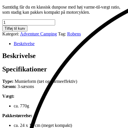
Samtidig får du en klassisk dunpose med høj varme-til-vægt ratio,
som stadig kan pakkes kompakt på motorcyklen.
Couloir
350
Tilføj til kurv
-4c
Kategori:
Adventure Camping
Tag:
Robens
Regular
antal
Beskrivelse
Beskrivelse
Specifikationer
Type:
Mumieform (tæt og varmeeffektiv)
Sæson:
3-sæsons
Vægt:
ca. 770g
Pakkestørrelse:
ca. 24 x 16 cm (meget kompakt)