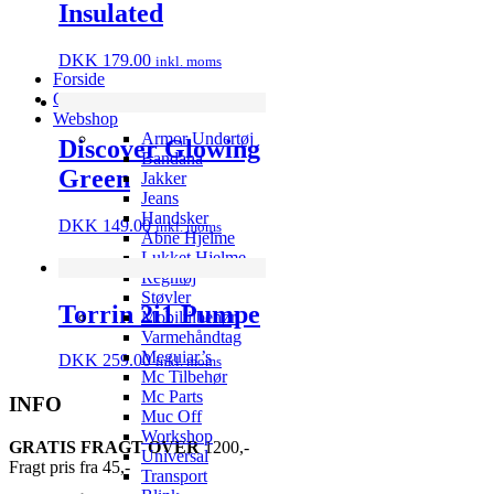
Insulated
DKK
179.00
inkl. moms
Forside
QJ MOTOR
Webshop
Armor Undertøj
Discover Glowing
Bandana
Green
Jakker
Jeans
Handsker
DKK
149.00
inkl. moms
Åbne Hjelme
Lukket Hjelme
Regntøj
Støvler
Torrin 2i1 Pumpe
Mobiltilbehør
Varmehåndtag
Meguiar’s
DKK
259.00
inkl. moms
Mc Tilbehør
Mc Parts
INFO
Muc Off
Workshop
GRATIS FRAGT OVER
1200,-
Universal
Fragt pris fra 45,-
Transport