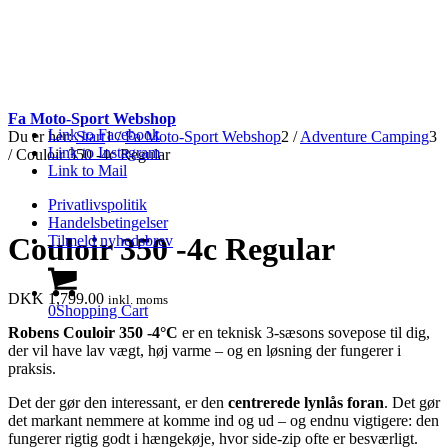
Fa Moto-Sport Webshop
Link to Facebook
Du er her:
Start
1
/
Fa Moto-Sport Webshop
2
/
Adventure Camping
3
Link to Instagram
/
Couloir 350 -4c Regular
Link to Mail
Privatlivspolitik
Handelsbetingelser
Couloir 350 -4c Regular
Tilmeld nyhedsbrev
DKK
1,799.00
inkl. moms
0
Shopping Cart
Robens Couloir 350 -4°C
er en teknisk 3-sæsons sovepose til dig,
der vil have lav vægt, høj varme – og en løsning der fungerer i
praksis.
Det der gør den interessant, er den
centrerede lynlås foran
. Det gør
det markant nemmere at komme ind og ud – og endnu vigtigere: den
fungerer rigtig godt i hængekøje, hvor side-zip ofte er besværligt.