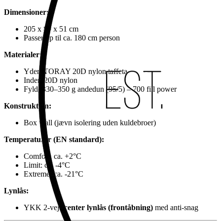
Dimensioner:
205 x 80 x 51 cm
Passer op til ca. 180 cm person
Materialer:
Yder: TORAY 20D nylon taffeta
Inder: 20D nylon
Fyld: 330–350 g andedun (95/5) – 700 fill power
Konstruktion:
Box wall (jævn isolering uden kuldebroer)
Temperaturer (EN standard):
Comfort: ca. +2°C
Limit: ca. -4°C
Extreme: ca. -21°C
Lynlås:
YKK 2-vejs
center lynlås (frontåbning)
med anti-snag