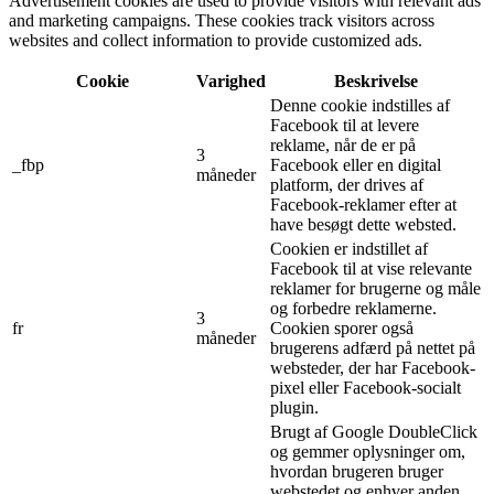
Advertisement cookies are used to provide visitors with relevant ads
and marketing campaigns. These cookies track visitors across
websites and collect information to provide customized ads.
Cookie
Varighed
Beskrivelse
Denne cookie indstilles af
Facebook til at levere
reklame, når de er på
3
_fbp
Facebook eller en digital
måneder
platform, der drives af
Facebook-reklamer efter at
have besøgt dette websted.
Cookien er indstillet af
Facebook til at vise relevante
reklamer for brugerne og måle
og forbedre reklamerne.
3
fr
Cookien sporer også
måneder
brugerens adfærd på nettet på
websteder, der har Facebook-
pixel eller Facebook-socialt
plugin.
Brugt af Google DoubleClick
og gemmer oplysninger om,
hvordan brugeren bruger
webstedet og enhver anden