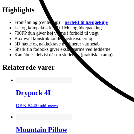
Highlights
Frontåbning (center zip) –
perfekt til hængekøje
Let og kompakt – ideel til MC og bikepacking
700FP dun giver høj varme i forhold til vægt
Box wall konstruktion for bedre isolering
3D hætte og nakkekrave minimerer varmetab
Shark-fin fodboks giver ekstra varme ved fødderne
Kan åbnes delvist når du sidder op (praktisk i camp)
Relaterede varer
Drypack 4L
DKK
84.00
inkl. moms
Mountain Pillow