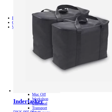
Forside
QJ MOTOR
Webshop
Armor Undertøj
Bandana
Jakker
Jeans
Handsker
Åbne Hjelme
Lukket Hjelme
Regntøj
Støvler
Mobiltilbehør
Varmehåndtag
Meguiar’s
Mc Tilbehør
Mc Parts
Muc Off
Workshop
Indertasker
Universal
Transport
DKK
995.00