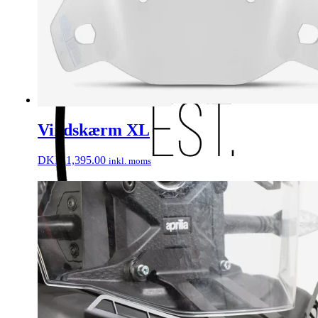
Vindskærm XL
DKK
1,395.00
inkl. moms