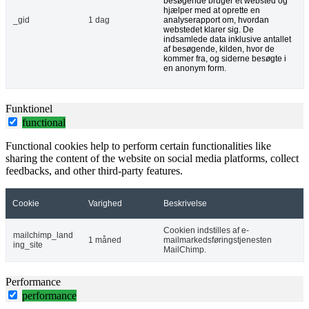
besøgende bruger et websted og
hjælper med at oprette en
_gid
1 dag
analyserapport om, hvordan
webstedet klarer sig. De
indsamlede data inklusive antallet
af besøgende, kilden, hvor de
kommer fra, og siderne besøgte i
en anonym form.
Funktionel
functional
Functional cookies help to perform certain functionalities like
sharing the content of the website on social media platforms, collect
feedbacks, and other third-party features.
Cookie
Varighed
Beskrivelse
Cookien indstilles af e-
mailchimp_land
1 måned
mailmarkedsføringstjenesten
ing_site
MailChimp.
Performance
performance