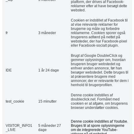
platform, der drives af Facebook-
reklamer efter at have besøgt dette
websted.
Cookien er indstillet af Facebook til
at vise relevante reklamer for
brugerne og måle og forbedre
fr
3 måneder
reklamerne. Cookien sporer også
brugerens adfærd på nettet på
websteder, der har Facebook-pixel
eller Facebook-socialt plugin.
Brugt af Google DoubleClick og
gemmer oplysninger om, hvordan
brugeren bruger webstedet og
enhver anden annonce, før han
IDE
1 år 24 dage
besøger webstedet. Dette bruges til
at præsentere brugere med
annoncer, der er relevante for dem i
henhold til brugerprofilen.
Denne cookie indstilles af
doubleclick.net. Formålet med
test_cookie
15 minutter
cookien er at afgøre, om brugerens
browser understøtter cookies.
Denne cookie indstilles af Youtube.
VISITOR_INFO1
5 måneder 27
Bruges til at spore oplysningerne
_LIVE
dage
om de integrerede YouTube-
videoer på et websted.