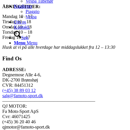
Vespa Tilbehør
Knallerter
ÅBNINGSTIDER:
Piaggio
Mandag 10 – 17
Vespa
Tirsdag 10 – 18
Om os
Onsdag 10 – 18
Kontakt.
Torsdag 10 – 18
Fredag 10 – 17
Søg
Menu
Menu
Husk at vi på alle hverdage har middagslukket fra 12 – 13:30
Find Os
ADRESSE:
Degnemose Alle 4-6,
DK-2700 Brønshøj
CVR: 84451312
(+45) 38 89 03 12
salg@famoto-sport.dk
————————————————————
QJ MOTOR:
Fa Moto-Sport ApS
Cvr: 46071425
(+45) 36 20 40 46
qjmotor@famoto-sport.dk