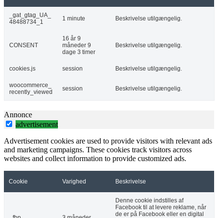
_gat_gtag_UA_
1 minute
Beskrivelse utilgængelig.
48488734_1
16 år 9
CONSENT
måneder 9
Beskrivelse utilgængelig.
dage 3 timer
cookies.js
session
Beskrivelse utilgængelig.
woocommerce_
session
Beskrivelse utilgængelig.
recently_viewed
Annonce
advertisement
Advertisement cookies are used to provide visitors with relevant ads
and marketing campaigns. These cookies track visitors across
websites and collect information to provide customized ads.
Cookie
Varighed
Beskrivelse
Denne cookie indstilles af
Facebook til at levere reklame, når
de er på Facebook eller en digital
_fbp
3 måneder