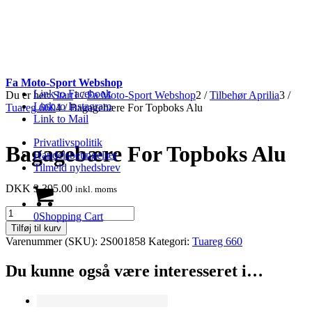
Fa Moto-Sport Webshop
Link to Facebook
Du er her:
Start
1
/
Fa Moto-Sport Webshop
2
/
Tilbehør Aprilia
3
/
Link to Instagram
Tuareg 660
4
/
Bagagebære For Topboks Alu
Link to Mail
Privatlivspolitik
Bagagebære For Topboks Alu
Handelsbetingelser
Tilmeld nyhedsbrev
DKK
3,395.00
inkl. moms
Bagagebære
0
Shopping Cart
For
Tilføj til kurv
Topboks
Varenummer (SKU):
2S001858
Kategori:
Tuareg 660
Alu
antal
Du kunne også være interesseret i…