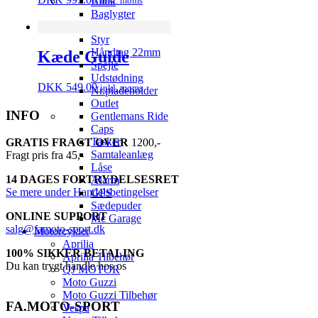
inkl. moms
Blink
Baglygter
Forlygte
Styr
Håndtag 22mm
Kæde Guide
Spejle
Udstødning
DKK
549.00
inkl. moms
Nr.pladeholder
Outlet
INFO
Gentlemans Ride
Caps
Tasker
GRATIS FRAGT OVER
1200,-
Samtaleanlæg
Fragt pris fra 45,-
Låse
14 DAGES FORTRYDELSESRET
Alarm
Se mere under Handelsbetingelser
GPS
Sædepuder
ONLINE SUPPORT
Mc Garage
salg@famoto-sport.dk
Motorcykler
Aprilia
100% SIKKER BETALING
Aprilia Tilbehør
Du kan trygt handle hos os
QJ MOTOR
Moto Guzzi
Moto Guzzi Tilbehør
FA.MOTO-SPORT
Vespa