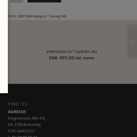
er (SKU):
2S001864
Kategori:
Tuareg 660
Indertaske for Topboks Alu
DKK
495.00
s
inkl. moms
FIND OS
ADRESSE:
Degnemose Alle 4-6,
DK-2700 Brønshøj
CVR: 84451312