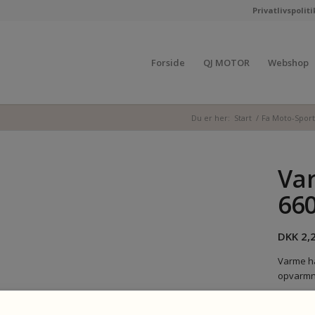
Privatlivspoliti
Forside
QJ MOTOR
Webshop
Du er her:
Start
/
Fa Moto-Spor
Va
66
DKK
2,
Varme hå
opvarmni