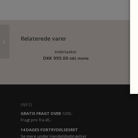
Relaterede varer
Kæde Guide
Indertasker
DKK
995.00
inkl. moms
INFO
GRATIS FRAGT OVER
1200,-
Fragt pris fra 45,-
14 DAGES FORTRYDELSESRET
Se mere under Handelsbetingelser