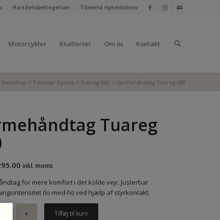
k
Handelsbetingelser
Tilmeld nyhedsbrev
Motorcykler
Knallerter
Om os
Kontakt.
t Webshop
/
Tilbehør Aprilia
/
Tuareg 660
/
Varmehåndtag Tuareg 660
rmehåndtag Tuareg
0
295.00
inkl. moms
ndtag for mere komfort i det kolde vejr. Justerbar
ngsintensitet (lo-med-hi) ved hjælp af styrkontakt.
Tilføj til kurv