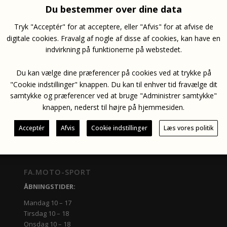
Du bestemmer over dine data
Tryk "Acceptér" for at acceptere, eller "Afvis" for at afvise de
Varenumm
digitale cookies. Fravalg af nogle af disse af cookies, kan have en
indvirkning på funktionerne på webstedet.
Du kan vælge dine præferencer på cookies ved at trykke på
"Cookie indstillinger" knappen. Du kan til enhver tid fravælge dit
Bag Aksel Beskytter
Front Aksel Beskytter
DKK
495.00
DKK
495.00
samtykke og præferencer ved at bruge "Administrer samtykke"
inkl. moms
inkl. mom
knappen, nederst til højre på hjemmesiden.
Acceptér
Afvis
Cookie indstillinger
Læs vores politik
FA.MOTO-SPORT
ÅBNINGSTIDER:
Mandag 10 – 17
Tirsdag 10 – 18
Onsdag 10 – 18