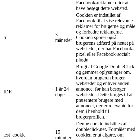
Facebook-reklamer efter at
have besøgt dette websted.
Cookien er indstillet af
Facebook til at vise relevante
reklamer for brugerne og måle
og forbedre reklamerne.
3
fr
Cookien sporer også
måneder
brugerens adfærd på nettet på
websteder, der har Facebook-
pixel eller Facebook-socialt
plugin.
Brugt af Google DoubleClick
og gemmer oplysninger om,
hvordan brugeren bruger
webstedet og enhver anden
1 år 24
annonce, før han besøger
IDE
dage
webstedet. Dette bruges til at
præsentere brugere med
annoncer, der er relevante for
dem i henhold til
brugerprofilen.
Denne cookie indstilles af
doubleclick.net. Formålet med
15
test_cookie
cookien er at afgøre, om
minutter