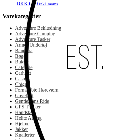
DKK
0.00
inkl. moms
Varekategorier
Adventure Beklædning
Adventure Camping
Adventure Tasker
Armor Undertøj
Bandana
Bøger
Bukser
Cafedele
Carhartt
Casual
Chigee
Formstøbte Høreværn
Gavekort
Gentlemans Ride
GPS Tracker
Handsker
Helite Airbag
Hjelme
Jakker
Knallerter