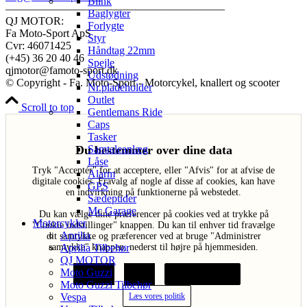
Blink
————————————————————
Baglygter
QJ MOTOR:
Forlygte
Fa Moto-Sport ApS
Styr
Cvr: 46071425
Håndtag 22mm
(+45) 36 20 40 46
Spejle
qjmotor@famoto-sport.dk
Udstødning
© Copyright - Fa. Moto-Sport - Motorcykel, knallert og scooter
Nr.pladeholder
Outlet
Scroll to top
Gentlemans Ride
Caps
Tasker
Du bestemmer over dine data
Samtaleanlæg
Låse
Tryk "Acceptér" for at acceptere, eller "Afvis" for at afvise de
Alarm
digitale cookies. Fravalg af nogle af disse af cookies, kan have
GPS
en indvirkning på funktionerne på webstedet.
Sædepuder
Mc Garage
Du kan vælge dine præferencer på cookies ved at trykke på
Motorcykler
"Cookie indstillinger" knappen. Du kan til enhver tid fravælge
Aprilia
dit samtykke og præferencer ved at bruge "Administrer
samtykke" knappen, nederst til højre på hjemmesiden.
Aprilia Tilbehør
QJ MOTOR
Moto Guzzi
Acceptér
Afvis
Cookie indstillinger
Moto Guzzi Tilbehør
Læs vores politik
Vespa