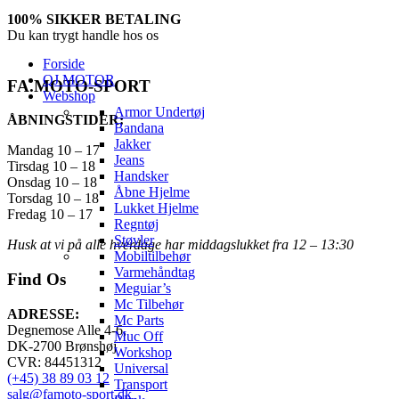
100% SIKKER BETALING
Du kan trygt handle hos os
Forside
QJ MOTOR
FA.MOTO-SPORT
Webshop
Armor Undertøj
ÅBNINGSTIDER:
Bandana
Jakker
Mandag 10 – 17
Jeans
Tirsdag 10 – 18
Handsker
Onsdag 10 – 18
Åbne Hjelme
Torsdag 10 – 18
Lukket Hjelme
Fredag 10 – 17
Regntøj
Støvler
Husk at vi på alle hverdage har middagslukket fra 12 – 13:30
Mobiltilbehør
Varmehåndtag
Find Os
Meguiar’s
Mc Tilbehør
ADRESSE:
Mc Parts
Degnemose Alle 4-6,
Muc Off
DK-2700 Brønshøj
Workshop
CVR: 84451312
Universal
(+45) 38 89 03 12
Transport
salg@famoto-sport.dk