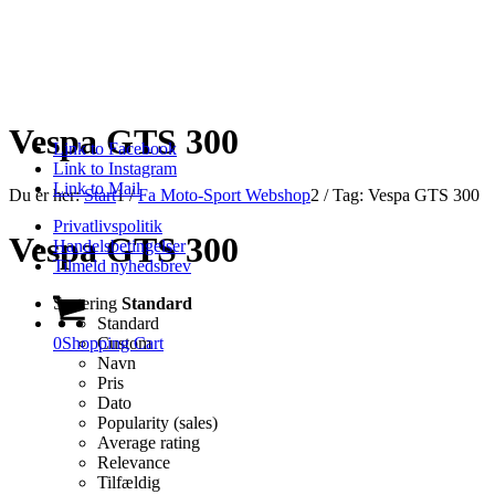
Vespa GTS 300
Link to Facebook
Link to Instagram
Link to Mail
Du er her:
Start
1
/
Fa Moto-Sport Webshop
2
/
Tag: Vespa GTS 300
Privatlivspolitik
Vespa GTS 300
Handelsbetingelser
Tilmeld nyhedsbrev
Sortering
Standard
Standard
0
Shopping Cart
Custom
Navn
Pris
Dato
Popularity (sales)
Average rating
Relevance
Tilfældig