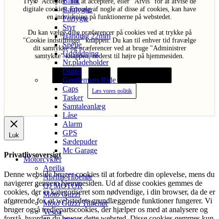
Blink
Tryk "Acceptér" for at acceptere, eller "Afvis" for at afvise de
Baglygter
digitale cookies. Fravalg af nogle af disse af cookies, kan have
en indvirkning på funktionerne på webstedet.
Forlygte
Styr
Du kan vælge dine præferencer på cookies ved at trykke på
Håndtag 22mm
"Cookie indstillinger" knappen. Du kan til enhver tid fravælge
Spejle
dit samtykke og præferencer ved at bruge "Administrer
Udstødning
samtykke" knappen, nederst til højre på hjemmesiden.
Nr.pladeholder
Outlet
Acceptér
Afvis
Cookie indstillinger
Gentlemans Ride
Caps
Læs vores politik
Tasker
Samtaleanlæg
Låse
Alarm
GPS
Luk
Sædepuder
Mc Garage
Privatlivsoversigt
Motorcykler
Aprilia
Denne webside bruger cookies til at forbedre din oplevelse, mens du
Aprilia Tilbehør
navigerer gennem hjemmesiden. Ud af disse cookies gemmes de
QJ MOTOR
cookies, der er kategoriseret som nødvendige, i din browser, da de er
Moto Guzzi
afgørende for, at webstedets grundlæggende funktioner fungerer. Vi
Moto Guzzi Tilbehør
bruger også tredjepartscookies, der hjælper os med at analysere og
Vespa
forstå, hvordan du bruger dette websted. Disse cookies gemmes kun