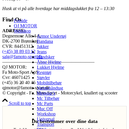
Husk at vi på alle hverdage har middagslukket fra 12 – 13:30
Find Os
Forside
QJ MOTOR
ADRESSE:
Webshop
Degnemose Alle 4-6,
Armor Undertøj
DK-2700 Brønshøj
Bandana
CVR: 84451312
Jakker
(+45) 38 89 03 12
Jeans
salg@famoto-sport.dk
Handsker
————————————————————
Åbne Hjelme
QJ MOTOR:
Lukket Hjelme
Fa Moto-Sport ApS
Regntøj
Cvr: 46071425
Støvler
(+45) 36 20 40 46
Mobiltilbehør
qjmotor@famoto-sport.dk
Varmehåndtag
© Copyright - Fa. Moto-Sport - Motorcykel, knallert og scooter
Meguiar’s
Mc Tilbehør
Scroll to top
Mc Parts
Muc Off
Workshop
Universal
Du bestemmer over dine data
Transport