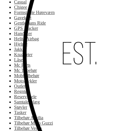
Casual
Chigee
Formstøbte Høreværn
Gavekort
Gentlemans Ride
GPS Tracker
Handsker
Helite Airbag
Hjelme
Jakker
Knallerter
Låse
Mc Parts
Mc Tilbehør
Mobiltilbehør
Motorcykler
Outlet
Regntøj
Reservedele
Samtaleanlæg
Støvler
Tasker
Tilbehør Aprilia
Tilbehør Moto Guzzi
Tilbehør Vespa