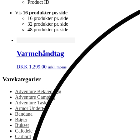
Product ID
Vis
16 produkter pr. side
16 produkter pr. side
32 produkter pr. side
48 produkter pr. side
Varmehåndtag
DKK
1,299.00
inkl. moms
Varekategorier
Adventure Beklædning
Adventure Camping
Adventure Tasker
Armor Undertøj
Bandana
Bøger
Bukser
Cafedele
Carhartt