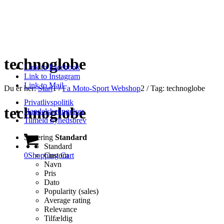
technoglobe
Link to Facebook
Link to Instagram
Link to Mail
Du er her:
Start
1
/
Fa Moto-Sport Webshop
2
/
Tag: technoglobe
Privatlivspolitik
technoglobe
Handelsbetingelser
Tilmeld nyhedsbrev
Sortering
Standard
Standard
0
Shopping Cart
Custom
Navn
Pris
Dato
Popularity (sales)
Average rating
Relevance
Tilfældig