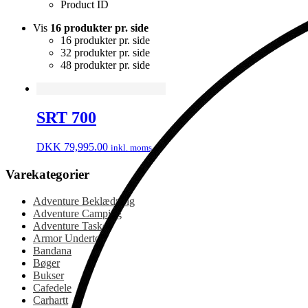
Product ID
Vis
16 produkter pr. side
16 produkter pr. side
32 produkter pr. side
48 produkter pr. side
SRT 700
DKK
79,995.00
inkl. moms
Varekategorier
Adventure Beklædning
Adventure Camping
Adventure Tasker
Armor Undertøj
Bandana
Bøger
Bukser
Cafedele
Carhartt