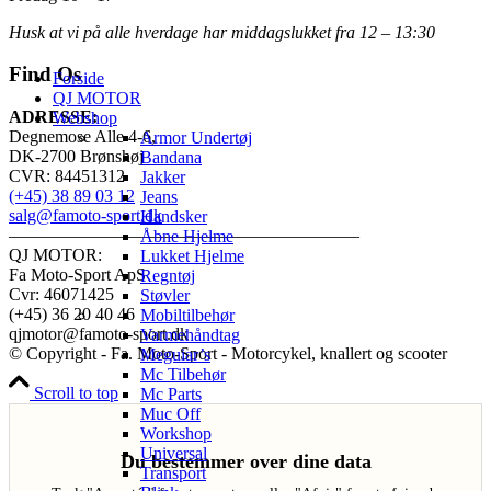
Husk at vi på alle hverdage har middagslukket fra 12 – 13:30
Find Os
Forside
QJ MOTOR
ADRESSE:
Webshop
Degnemose Alle 4-6,
Armor Undertøj
DK-2700 Brønshøj
Bandana
CVR: 84451312
Jakker
(+45) 38 89 03 12
Jeans
salg@famoto-sport.dk
Handsker
————————————————————
Åbne Hjelme
QJ MOTOR:
Lukket Hjelme
Fa Moto-Sport ApS
Regntøj
Cvr: 46071425
Støvler
(+45) 36 20 40 46
Mobiltilbehør
qjmotor@famoto-sport.dk
Varmehåndtag
© Copyright - Fa. Moto-Sport - Motorcykel, knallert og scooter
Meguiar’s
Mc Tilbehør
Scroll to top
Mc Parts
Muc Off
Workshop
Universal
Du bestemmer over dine data
Transport