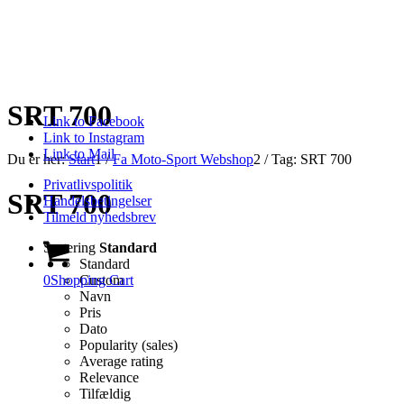
SRT 700
Link to Facebook
Link to Instagram
Link to Mail
Du er her:
Start
1
/
Fa Moto-Sport Webshop
2
/
Tag: SRT 700
Privatlivspolitik
SRT 700
Handelsbetingelser
Tilmeld nyhedsbrev
Sortering
Standard
Standard
0
Shopping Cart
Custom
Navn
Pris
Dato
Popularity (sales)
Average rating
Relevance
Tilfældig