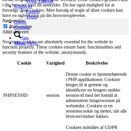
Vespa Tilbehør
i din browser med dit samtykke. Du har også mulighed for at
Knallerter
fravælge disse cookies. Men fravalg af nogle af disse cookies kan
Piaggio
have en indvirkning på din browseroplevelse.
Vespa
Nødvendige
Om os
Nødvendige
Kontakt.
Altid aktiveret
Søg
Necessary cookies are absolutely essential for the website to
Menu
Menu
function properly. These cookies ensure basic functionalities and
security features of the website, anonymously.
Cookie
Varighed
Beskrivelse
Denne cookie er hjemmehørende
i PHP-applikationer. Cookien
bruges til at gemme og
identificere en brugers unikke
PHPSESSID
session
session-id med det formål at
administrere brugersession på
webstedet. Cookien er en
sessionscookie og slettes, når alle
browservinduer lukkes.
Cookien indstilles af GDPR