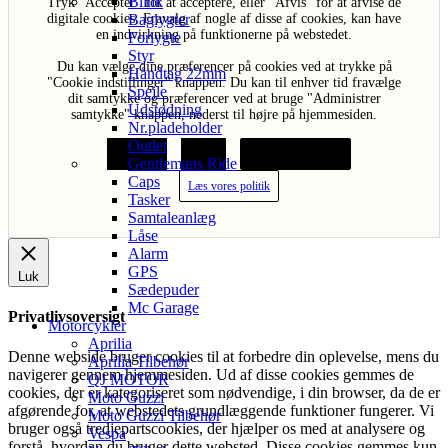
Blink
Tryk "Acceptér" for at acceptere, eller "Afvis" for at afvise de
Baglygter
digitale cookies. Fravalg af nogle af disse af cookies, kan have
en indvirkning på funktionerne på webstedet.
Forlygte
Styr
Du kan vælge dine præferencer på cookies ved at trykke på
Håndtag 22mm
"Cookie indstillinger" knappen. Du kan til enhver tid fravælge
Spejle
dit samtykke og præferencer ved at bruge "Administrer
Udstødning
samtykke" knappen, nederst til højre på hjemmesiden.
Nr.pladeholder
Outlet
Acceptér
Afvis
Cookie indstillinger
Gentlemans Ride
Caps
Læs vores politik
Tasker
Samtaleanlæg
Låse
Alarm
GPS
Luk
Sædepuder
Mc Garage
Privatlivsoversigt
Motorcykler
Aprilia
Denne webside bruger cookies til at forbedre din oplevelse, mens du
Aprilia Tilbehør
navigerer gennem hjemmesiden. Ud af disse cookies gemmes de
QJ MOTOR
cookies, der er kategoriseret som nødvendige, i din browser, da de er
Moto Guzzi
afgørende for, at webstedets grundlæggende funktioner fungerer. Vi
Moto Guzzi Tilbehør
bruger også tredjepartscookies, der hjælper os med at analysere og
Vespa
forstå, hvordan du bruger dette websted. Disse cookies gemmes kun