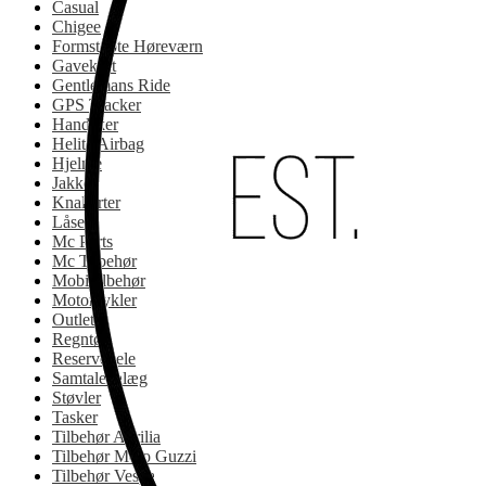
Casual
Chigee
Formstøbte Høreværn
Gavekort
Gentlemans Ride
GPS Tracker
Handsker
Helite Airbag
Hjelme
Jakker
Knallerter
Låse
Mc Parts
Mc Tilbehør
Mobiltilbehør
Motorcykler
Outlet
Regntøj
Reservedele
Samtaleanlæg
Støvler
Tasker
Tilbehør Aprilia
Tilbehør Moto Guzzi
Tilbehør Vespa