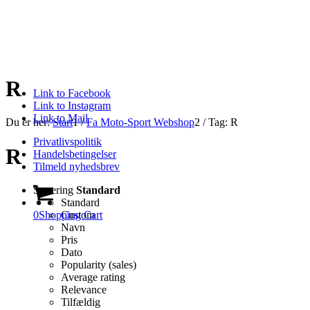
R
Link to Facebook
Link to Instagram
Link to Mail
Du er her:
Start
1
/
Fa Moto-Sport Webshop
2
/
Tag: R
Privatlivspolitik
R
Handelsbetingelser
Tilmeld nyhedsbrev
Sortering
Standard
Standard
0
Shopping Cart
Custom
Navn
Pris
Dato
Popularity (sales)
Average rating
Relevance
Tilfældig