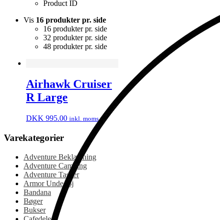
Product ID
Vis
16 produkter pr. side
16 produkter pr. side
32 produkter pr. side
48 produkter pr. side
Airhawk Cruiser
R Large
DKK
995.00
inkl. moms
Varekategorier
Adventure Beklædning
Adventure Camping
Adventure Tasker
Armor Undertøj
Bandana
Bøger
Bukser
Cafedele