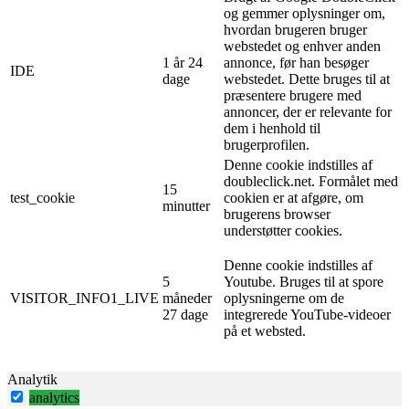
og gemmer oplysninger om,
hvordan brugeren bruger
webstedet og enhver anden
1 år 24
annonce, før han besøger
IDE
dage
webstedet. Dette bruges til at
præsentere brugere med
annoncer, der er relevante for
dem i henhold til
brugerprofilen.
Denne cookie indstilles af
doubleclick.net. Formålet med
15
test_cookie
cookien er at afgøre, om
minutter
brugerens browser
understøtter cookies.
Denne cookie indstilles af
5
Youtube. Bruges til at spore
VISITOR_INFO1_LIVE
måneder
oplysningerne om de
27 dage
integrerede YouTube-videoer
på et websted.
Analytik
analytics