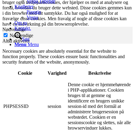
Vespa Tilbehør
bruger også tredjepartscookies, der hjælper os med at analysere og
Knallerter
forstå, hvordan du bruger dette websted. Disse cookies gemmes kun
Piaggio
i din browser med dit samtykke. Du har også mulighed for at
Vespa
fravælge disse cookies. Men fravalg af nogle af disse cookies kan
Om os
have en indvirkning på din browseroplevelse.
Kontakt.
Nødvendige
Nødvendige
Søg
Altid aktiveret
Menu
Menu
Necessary cookies are absolutely essential for the website to
function properly. These cookies ensure basic functionalities and
security features of the website, anonymously.
Cookie
Varighed
Beskrivelse
Denne cookie er hjemmehørende
i PHP-applikationer. Cookien
bruges til at gemme og
identificere en brugers unikke
PHPSESSID
session
session-id med det formål at
administrere brugersession på
webstedet. Cookien er en
sessionscookie og slettes, når alle
browservinduer lukkes.