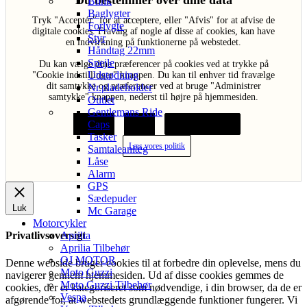
Du bestemmer over dine data
Blink
Baglygter
Tryk "Acceptér" for at acceptere, eller "Afvis" for at afvise de
Forlygte
digitale cookies. Fravalg af nogle af disse af cookies, kan have
Styr
en indvirkning på funktionerne på webstedet.
Håndtag 22mm
Spejle
Du kan vælge dine præferencer på cookies ved at trykke på
Udstødning
"Cookie indstillinger" knappen. Du kan til enhver tid fravælge
dit samtykke og præferencer ved at bruge "Administrer
Nr.pladeholder
samtykke" knappen, nederst til højre på hjemmesiden.
Outlet
Gentlemans Ride
Caps
Acceptér
Afvis
Cookie indstillinger
Tasker
Læs vores politik
Samtaleanlæg
Låse
Alarm
GPS
Sædepuder
Luk
Mc Garage
Motorcykler
Aprilia
Privatlivsoversigt
Aprilia Tilbehør
QJ MOTOR
Denne webside bruger cookies til at forbedre din oplevelse, mens du
Moto Guzzi
navigerer gennem hjemmesiden. Ud af disse cookies gemmes de
Moto Guzzi Tilbehør
cookies, der er kategoriseret som nødvendige, i din browser, da de er
Vespa
afgørende for, at webstedets grundlæggende funktioner fungerer. Vi