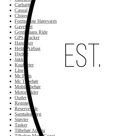
Carhartt
Casual
Chigee
Formstøbte Høreværn
Gavekort
Gentlemans Ride
GPS Tracker
Handsker
Helite Airbag
Hjelme
Jakker
Knallerter
Låse
Mc Parts
Mc Tilbehør
Mobiltilbehør
Motorcykler
Outlet
Regntøj
Reservedele
Samtaleanlæg
Støvler
Tasker
Tilbehør Aprilia
Tilbehør Moto Guzzi