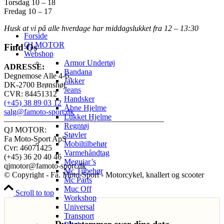
Torsdag 10 – 18
Fredag 10 – 17
Husk at vi på alle hverdage har middagslukket fra 12 – 13:30
Forside
QJ MOTOR
Find Os
Webshop
Armor Undertøj
ADRESSE:
Bandana
Degnemose Alle 4-6,
Jakker
DK-2700 Brønshøj
Jeans
CVR: 84451312
Handsker
(+45) 38 89 03 12
Åbne Hjelme
salg@famoto-sport.dk
Lukket Hjelme
————————————————————
Regntøj
QJ MOTOR:
Støvler
Fa Moto-Sport ApS
Mobiltilbehør
Cvr: 46071425
Varmehåndtag
(+45) 36 20 40 46
Meguiar’s
qjmotor@famoto-sport.dk
Mc Tilbehør
© Copyright - Fa. Moto-Sport - Motorcykel, knallert og scooter
Mc Parts
Muc Off
Scroll to top
Workshop
Universal
Transport