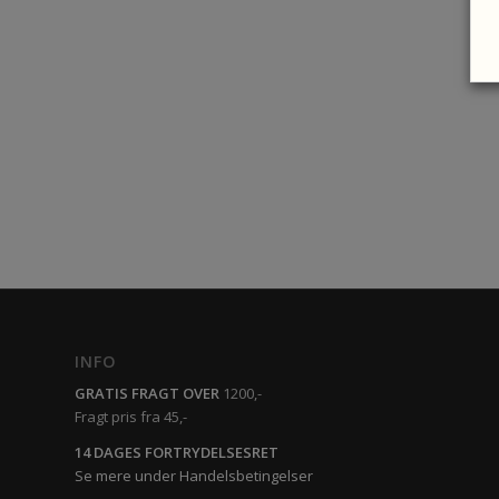
INFO
GRATIS FRAGT OVER
1200,-
Fragt pris fra 45,-
14 DAGES FORTRYDELSESRET
Se mere under Handelsbetingelser