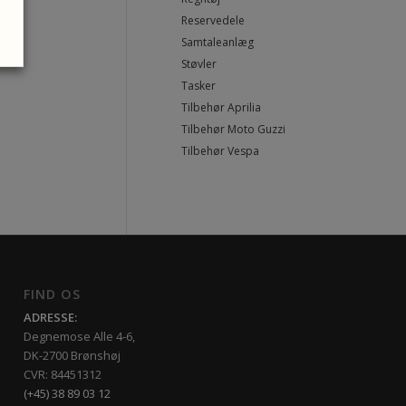
Reservedele
Samtaleanlæg
Støvler
Tasker
Tilbehør Aprilia
Tilbehør Moto Guzzi
Tilbehør Vespa
FIND OS
ADRESSE:
Degnemose Alle 4-6,
DK-2700 Brønshøj
CVR: 84451312
(+45) 38 89 03 12