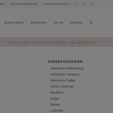
itik
Handelsbetingelser
Tilmeld nyhedsbrev
Motorcykler
Knallerter
Om os
Kontakt.
Du er her:
Start
/
Fa Moto-Sport Webshop
/
Tag: nrpladeholder
VAREKATEGORIER
Adventure Beklædning
Adventure Camping
Adventure Tasker
Armor Undertøj
Bandana
Bøger
Bukser
Cafedele