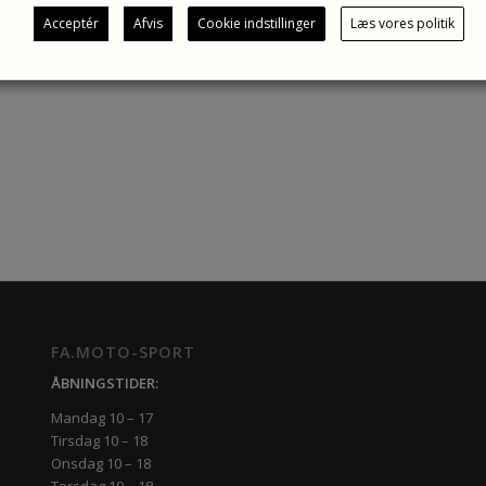
Acceptér
Afvis
Cookie indstillinger
Læs vores politik
FA.MOTO-SPORT
ÅBNINGSTIDER:
Mandag 10 – 17
Tirsdag 10 – 18
Onsdag 10 – 18