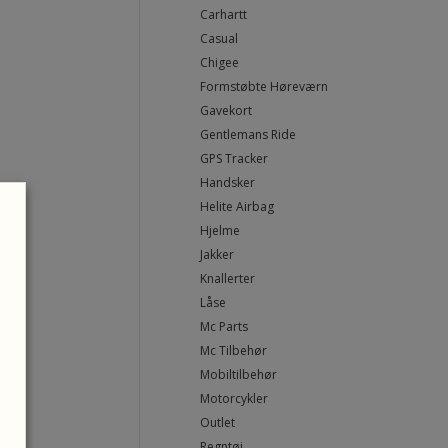
Carhartt
Casual
Chigee
Formstøbte Høreværn
Gavekort
Gentlemans Ride
GPS Tracker
Handsker
Helite Airbag
Hjelme
Jakker
Knallerter
Låse
Mc Parts
Mc Tilbehør
Mobiltilbehør
Motorcykler
Outlet
Regntøj