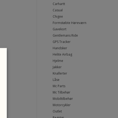
Carhartt
Casual
Chigee
Formstøbte Høreværn
Gavekort
Gentlemans Ride
GPS Tracker
Handsker
Helite Airbag
Hjelme
Jakker
Knallerter
Låse
Mc Parts
Mc Tilbehør
Mobiltilbehør
Motorcykler
Outlet
Regntøj