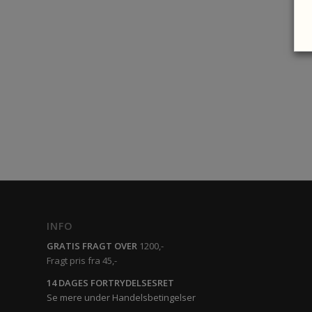
INFO
GRATIS FRAGT OVER
1200,-
Fragt pris fra 45,-
14 DAGES FORTRYDELSESRET
Se mere under Handelsbetingelser