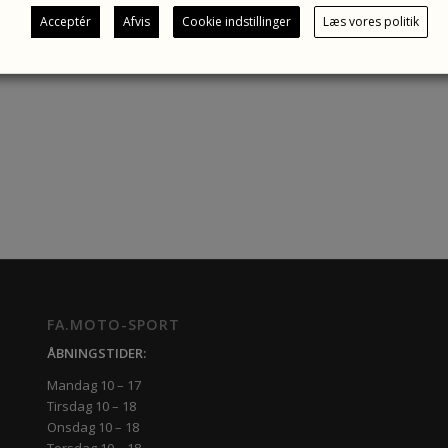
Acceptér
Afvis
Cookie indstillinger
Læs vores politik
FA.MOTO-SPORT
ÅBNINGSTIDER:
Mandag 10 – 17
Tirsdag 10 – 18
Onsdag 10 – 18