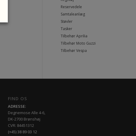
Reservedele
Samtaleanlæg
Støvler
Tasker
Tilbehør Aprilia
Tilbehør Moto Guzzi
Tilbehør Vespa
FIND OS
ADRESSE:
Degnemose Alle 4-6,
DK-2700 Brønshøj
CVR: 84451312
(+45) 38 89 03 12