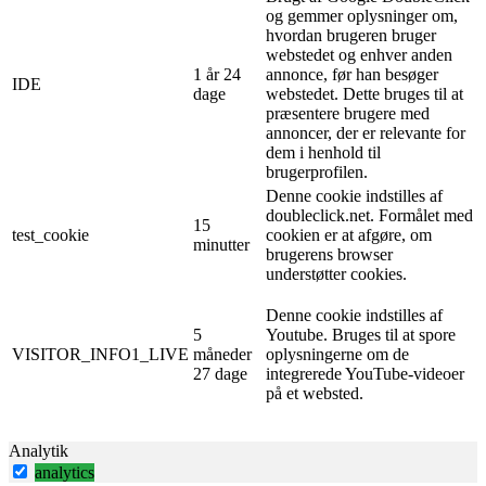
og gemmer oplysninger om,
hvordan brugeren bruger
webstedet og enhver anden
1 år 24
annonce, før han besøger
IDE
dage
webstedet. Dette bruges til at
præsentere brugere med
annoncer, der er relevante for
dem i henhold til
brugerprofilen.
Denne cookie indstilles af
doubleclick.net. Formålet med
15
test_cookie
cookien er at afgøre, om
minutter
brugerens browser
understøtter cookies.
Denne cookie indstilles af
5
Youtube. Bruges til at spore
VISITOR_INFO1_LIVE
måneder
oplysningerne om de
27 dage
integrerede YouTube-videoer
på et websted.
Analytik
analytics