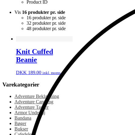
Product ID
Vis
16 produkter pr. side
16 produkter pr. side
32 produkter pr. side
48 produkter pr. side
Knit Cuffed
Beanie
DKK
189.00
inkl. moms
Varekategorier
Adventure Beklædning
Adventure Camping
Adventure Tasker
Armor Undertøj
Bandana
Bøger
Bukser
Cafedele