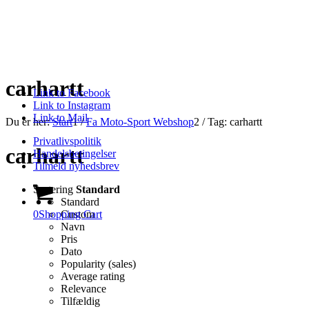
carhartt
Link to Facebook
Link to Instagram
Link to Mail
Du er her:
Start
1
/
Fa Moto-Sport Webshop
2
/
Tag: carhartt
Privatlivspolitik
carhartt
Handelsbetingelser
Tilmeld nyhedsbrev
Sortering
Standard
Standard
0
Shopping Cart
Custom
Navn
Pris
Dato
Popularity (sales)
Average rating
Relevance
Tilfældig