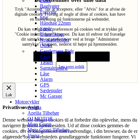
Du bestemmer over dine data
Blink
Baglygter
Tryk "Acceptér" for at acceptere, eller "Afvis" for at afvise de
Forlygte
digitale cookies. Fravalg af nogle af disse af cookies, kan have
Styr
en indvirkning på funktionerne på webstedet.
Håndtag 22mm
Spejle
Du kan vælge dine præferencer på cookies ved at trykke på
Udstødning
"Cookie indstillinger" knappen. Du kan til enhver tid fravælge
dit samtykke og præferencer ved at bruge "Administrer
Nr.pladeholder
samtykke" knappen, nederst til højre på hjemmesiden.
Outlet
Gentlemans Ride
Caps
Acceptér
Afvis
Cookie indstillinger
Tasker
Læs vores politik
Samtaleanlæg
Låse
Alarm
GPS
Sædepuder
Luk
Mc Garage
Motorcykler
Aprilia
Privatlivsoversigt
Aprilia Tilbehør
QJ MOTOR
Denne webside bruger cookies til at forbedre din oplevelse, mens du
Moto Guzzi
navigerer gennem hjemmesiden. Ud af disse cookies gemmes de
Moto Guzzi Tilbehør
cookies, der er kategoriseret som nødvendige, i din browser, da de er
Vespa
afgørende for, at webstedets grundlæggende funktioner fungerer. Vi