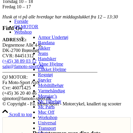
Torsdag 10 – 18
Fredag 10 – 17
Husk at vi på alle hverdage har middagslukket fra 12 – 13:30
Forside
QJ MOTOR
Find Os
Webshop
Armor Undertøj
ADRESSE:
Bandana
Degnemose Alle 4-6,
Jakker
DK-2700 Brønshøj
Jeans
CVR: 84451312
Handsker
(+45) 38 89 03 12
Åbne Hjelme
salg@famoto-sport.dk
Lukket Hjelme
————————————————————
Regntøj
QJ MOTOR:
Støvler
Fa Moto-Sport ApS
Mobiltilbehør
Cvr: 46071425
Varmehåndtag
(+45) 36 20 40 46
Meguiar’s
qjmotor@famoto-sport.dk
Mc Tilbehør
© Copyright - Fa. Moto-Sport - Motorcykel, knallert og scooter
Mc Parts
Muc Off
Scroll to top
Workshop
Universal
Transport