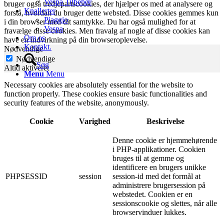
Vespa Tilbehør
bruger også tredjepartscookies, der hjælper os med at analysere og
Knallerter
forstå, hvordan du bruger dette websted. Disse cookies gemmes kun
Piaggio
i din browser med dit samtykke. Du har også mulighed for at
Vespa
fravælge disse cookies. Men fravalg af nogle af disse cookies kan
Om os
have en indvirkning på din browseroplevelse.
Kontakt.
Nødvendige
Nødvendige
Søg
Altid aktiveret
Menu
Menu
Necessary cookies are absolutely essential for the website to
function properly. These cookies ensure basic functionalities and
security features of the website, anonymously.
Cookie
Varighed
Beskrivelse
Denne cookie er hjemmehørende
i PHP-applikationer. Cookien
bruges til at gemme og
identificere en brugers unikke
PHPSESSID
session
session-id med det formål at
administrere brugersession på
webstedet. Cookien er en
sessionscookie og slettes, når alle
browservinduer lukkes.