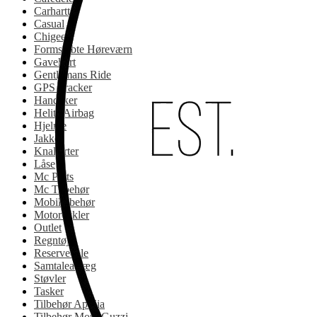
Carhartt
Casual
Chigee
Formstøbte Høreværn
Gavekort
Gentlemans Ride
GPS Tracker
Handsker
Helite Airbag
Hjelme
Jakker
Knallerter
Låse
Mc Parts
Mc Tilbehør
Mobiltilbehør
Motorcykler
Outlet
Regntøj
Reservedele
Samtaleanlæg
Støvler
Tasker
Tilbehør Aprilia
Tilbehør Moto Guzzi