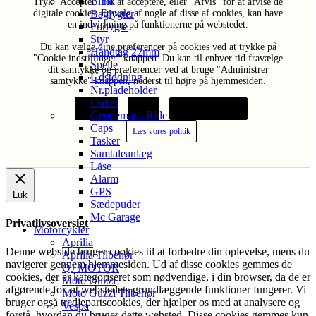
Blink
Tryk "Acceptér" for at acceptere, eller "Afvis" for at afvise de
Baglygter
digitale cookies. Fravalg af nogle af disse af cookies, kan have
en indvirkning på funktionerne på webstedet.
Forlygte
Styr
Du kan vælge dine præferencer på cookies ved at trykke på
Håndtag 22mm
"Cookie indstillinger" knappen. Du kan til enhver tid fravælge
Spejle
dit samtykke og præferencer ved at bruge "Administrer
Udstødning
samtykke" knappen, nederst til højre på hjemmesiden.
Nr.pladeholder
Outlet
Acceptér
Afvis
Cookie indstillinger
Gentlemans Ride
Caps
Læs vores politik
Tasker
Samtaleanlæg
Låse
Alarm
GPS
Luk
Sædepuder
Mc Garage
Privatlivsoversigt
Motorcykler
Aprilia
Denne webside bruger cookies til at forbedre din oplevelse, mens du
Aprilia Tilbehør
navigerer gennem hjemmesiden. Ud af disse cookies gemmes de
QJ MOTOR
cookies, der er kategoriseret som nødvendige, i din browser, da de er
Moto Guzzi
afgørende for, at webstedets grundlæggende funktioner fungerer. Vi
Moto Guzzi Tilbehør
bruger også tredjepartscookies, der hjælper os med at analysere og
Vespa
forstå, hvordan du bruger dette websted. Disse cookies gemmes kun