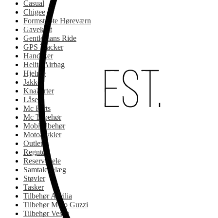
Casual
Chigee
Formstøbte Høreværn
Gavekort
Gentlemans Ride
GPS Tracker
Handsker
Helite Airbag
Hjelme
Jakker
Knallerter
Låse
Mc Parts
Mc Tilbehør
Mobiltilbehør
Motorcykler
Outlet
Regntøj
Reservedele
Samtaleanlæg
Støvler
Tasker
Tilbehør Aprilia
Tilbehør Moto Guzzi
Tilbehør Vespa