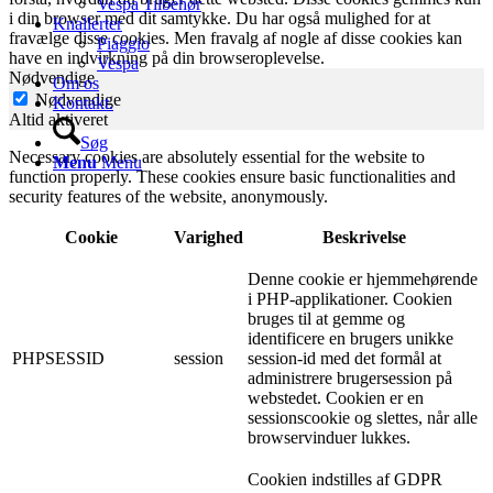
Vespa Tilbehør
i din browser med dit samtykke. Du har også mulighed for at
Knallerter
fravælge disse cookies. Men fravalg af nogle af disse cookies kan
Piaggio
have en indvirkning på din browseroplevelse.
Vespa
Nødvendige
Om os
Nødvendige
Kontakt.
Altid aktiveret
Søg
Necessary cookies are absolutely essential for the website to
Menu
Menu
function properly. These cookies ensure basic functionalities and
security features of the website, anonymously.
Cookie
Varighed
Beskrivelse
Denne cookie er hjemmehørende
i PHP-applikationer. Cookien
bruges til at gemme og
identificere en brugers unikke
PHPSESSID
session
session-id med det formål at
administrere brugersession på
webstedet. Cookien er en
sessionscookie og slettes, når alle
browservinduer lukkes.
Cookien indstilles af GDPR