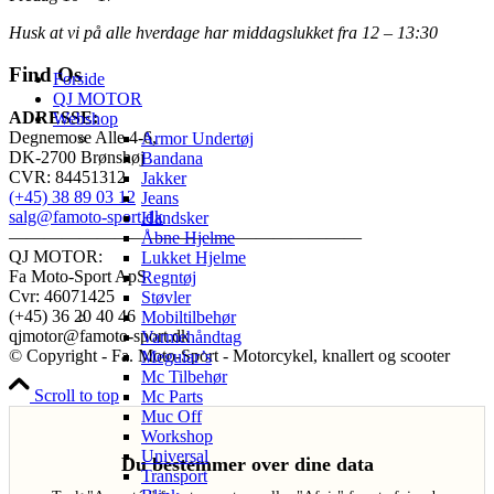
Husk at vi på alle hverdage har middagslukket fra 12 – 13:30
Find Os
Forside
QJ MOTOR
ADRESSE:
Webshop
Degnemose Alle 4-6,
Armor Undertøj
DK-2700 Brønshøj
Bandana
CVR: 84451312
Jakker
(+45) 38 89 03 12
Jeans
salg@famoto-sport.dk
Handsker
————————————————————
Åbne Hjelme
QJ MOTOR:
Lukket Hjelme
Fa Moto-Sport ApS
Regntøj
Cvr: 46071425
Støvler
(+45) 36 20 40 46
Mobiltilbehør
qjmotor@famoto-sport.dk
Varmehåndtag
© Copyright - Fa. Moto-Sport - Motorcykel, knallert og scooter
Meguiar’s
Mc Tilbehør
Scroll to top
Mc Parts
Muc Off
Workshop
Universal
Du bestemmer over dine data
Transport