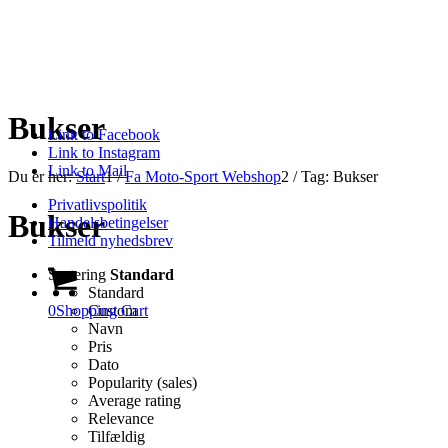
Bukser
Link to Facebook
Link to Instagram
Link to Mail
Du er her:
Start
1
/
Fa Moto-Sport Webshop
2
/
Tag: Bukser
Privatlivspolitik
Bukser
Handelsbetingelser
Tilmeld nyhedsbrev
Sortering
Standard
Standard
0
Shopping Cart
Custom
Navn
Pris
Dato
Popularity (sales)
Average rating
Relevance
Tilfældig