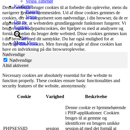
Vespa Tilbehør
Knallerter
Denne webside bruger cookies til at forbedre din oplevelse, mens du
Piaggio
navigerer gennem hjemmesiden. Ud af disse cookies gemmes de
Vespa
cookies, der er kategoriseret som nødvendige, i din browser, da de er
Om os
afgørende for, at webstedets grundlæggende funktioner fungerer. Vi
Kontakt.
bruger også tredjepartscookies, der hjælper os med at analysere og
forstå, hvordan du bruger dette websted. Disse cookies gemmes kun
Søg
i din browser med dit samtykke. Du har også mulighed for at
Menu
Menu
fravælge disse cookies. Men fravalg af nogle af disse cookies kan
have en indvirkning på din browseroplevelse.
Nødvendige
Nødvendige
Altid aktiveret
Necessary cookies are absolutely essential for the website to
function properly. These cookies ensure basic functionalities and
security features of the website, anonymously.
Cookie
Varighed
Beskrivelse
Denne cookie er hjemmehørende
i PHP-applikationer. Cookien
bruges til at gemme og
identificere en brugers unikke
PHPSESSID
session
session-id med det formål at