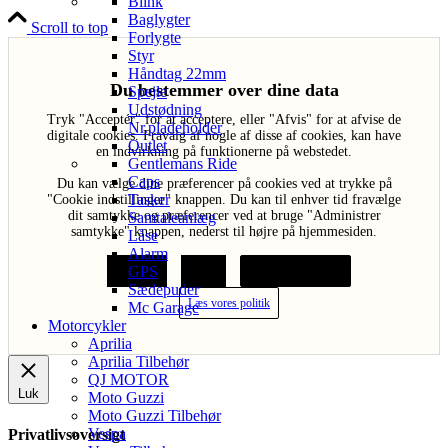
Blink
Baglygter
Scroll to top
Forlygte
Styr
Håndtag 22mm
Du bestemmer over dine data
Spejle
Udstødning
Tryk "Acceptér" for at acceptere, eller "Afvis" for at afvise de
Nr.pladeholder
digitale cookies. Fravalg af nogle af disse af cookies, kan have
Outlet
en indvirkning på funktionerne på webstedet.
Gentlemans Ride
Caps
Du kan vælge dine præferencer på cookies ved at trykke på
Tasker
"Cookie indstillinger" knappen. Du kan til enhver tid fravælge
dit samtykke og præferencer ved at bruge "Administrer
Samtaleanlæg
samtykke" knappen, nederst til højre på hjemmesiden.
Låse
Alarm
GPS
Acceptér
Afvis
Cookie indstillinger
Sædepuder
Læs vores politik
Mc Garage
Motorcykler
Aprilia
Aprilia Tilbehør
QJ MOTOR
Luk
Moto Guzzi
Moto Guzzi Tilbehør
Vespa
Privatlivsoversigt