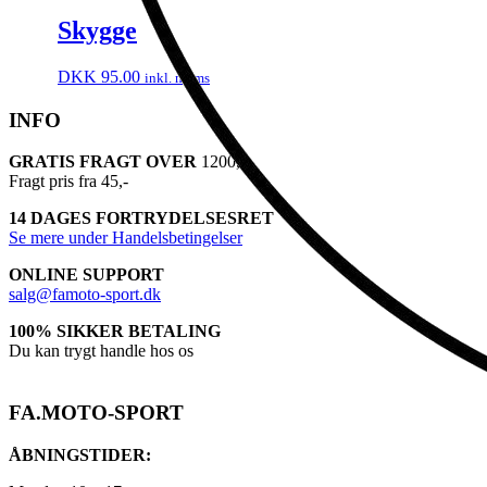
er:
DKK
DKK
2,195.00.
Skygge
1,795.00.
DKK
95.00
inkl. moms
INFO
GRATIS FRAGT OVER
1200,-
Fragt pris fra 45,-
14 DAGES FORTRYDELSESRET
Se mere under Handelsbetingelser
ONLINE SUPPORT
salg@famoto-sport.dk
100% SIKKER BETALING
Du kan trygt handle hos os
FA.MOTO-SPORT
ÅBNINGSTIDER: