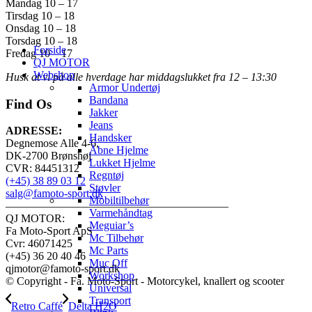
Mandag 10 – 17
Tirsdag 10 – 18
Onsdag 10 – 18
Torsdag 10 – 18
Forside
Fredag 10 – 17
QJ MOTOR
Webshop
Husk at vi på alle hverdage har middagslukket fra 12 – 13:30
Armor Undertøj
Bandana
Find Os
Jakker
Jeans
ADRESSE:
Handsker
Degnemose Alle 4-6,
Åbne Hjelme
DK-2700 Brønshøj
Lukket Hjelme
CVR: 84451312
Regntøj
(+45) 38 89 03 12
Støvler
salg@famoto-sport.dk
Mobiltilbehør
————————————————————
Varmehåndtag
QJ MOTOR:
Meguiar’s
Fa Moto-Sport ApS
Mc Tilbehør
Cvr: 46071425
Mc Parts
(+45) 36 20 40 46
Muc Off
qjmotor@famoto-sport.dk
Workshop
© Copyright - Fa. Moto-Sport - Motorcykel, knallert og scooter
Universal
Transport
Retro Caffé
Delta H2O