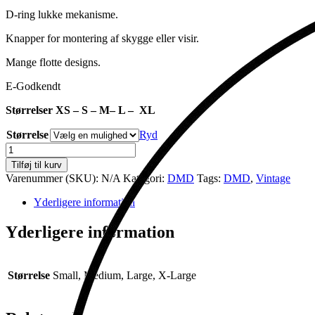
D-ring lukke mekanisme.
Knapper for montering af skygge eller visir.
Mange flotte designs.
E-Godkendt
Størrelser XS – S – M– L – XL
Størrelse
Ryd
Retro
Crayon
Tilføj til kurv
antal
Varenummer (SKU):
N/A
Kategori:
DMD
Tags:
DMD
,
Vintage
Yderligere information
Yderligere information
Størrelse
Small, Medium, Large, X-Large