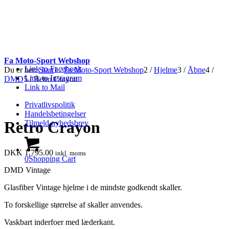
Fa Moto-Sport Webshop
Link to Facebook
Du er her:
Start
1
/
Fa Moto-Sport Webshop
2
/
Hjelme
3
/
Åbne
4
/
Link to Instagram
DMD
5
/
Retro Crayon
Link to Mail
Privatlivspolitik
Handelsbetingelser
Retro Crayon
Tilmeld nyhedsbrev
DKK
1,795.00
inkl. moms
0
Shopping Cart
DMD Vintage
Glasfiber Vintage hjelme i de mindste godkendt skaller.
To forskellige størrelse af skaller anvendes.
Vaskbart inderfoer med læderkant.