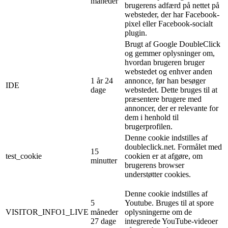
måneder
brugerens adfærd på nettet på
websteder, der har Facebook-
pixel eller Facebook-socialt
plugin.
Brugt af Google DoubleClick
og gemmer oplysninger om,
hvordan brugeren bruger
webstedet og enhver anden
1 år 24
annonce, før han besøger
IDE
dage
webstedet. Dette bruges til at
præsentere brugere med
annoncer, der er relevante for
dem i henhold til
brugerprofilen.
Denne cookie indstilles af
doubleclick.net. Formålet med
15
test_cookie
cookien er at afgøre, om
minutter
brugerens browser
understøtter cookies.
Denne cookie indstilles af
5
Youtube. Bruges til at spore
VISITOR_INFO1_LIVE
måneder
oplysningerne om de
27 dage
integrerede YouTube-videoer