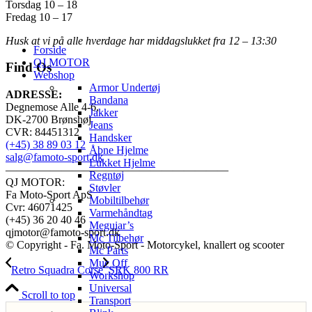
Torsdag 10 – 18
Fredag 10 – 17
Husk at vi på alle hverdage har middagslukket fra 12 – 13:30
Forside
QJ MOTOR
Find Os
Webshop
Armor Undertøj
ADRESSE:
Bandana
Degnemose Alle 4-6,
Jakker
DK-2700 Brønshøj
Jeans
CVR: 84451312
Handsker
(+45) 38 89 03 12
Åbne Hjelme
salg@famoto-sport.dk
Lukket Hjelme
————————————————————
Regntøj
QJ MOTOR:
Støvler
Fa Moto-Sport ApS
Mobiltilbehør
Cvr: 46071425
Varmehåndtag
(+45) 36 20 40 46
Meguiar’s
qjmotor@famoto-sport.dk
Mc Tilbehør
© Copyright - Fa. Moto-Sport - Motorcykel, knallert og scooter
Mc Parts
Muc Off
Retro Squadra Corse
SRK 800 RR
Workshop
Universal
Scroll to top
Transport