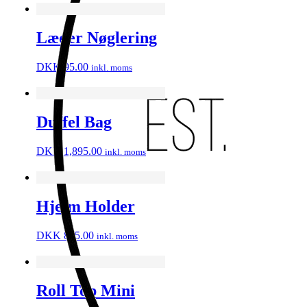
Læder Nøglering
DKK
95.00
inkl. moms
Duffel Bag
DKK
1,895.00
inkl. moms
Hjelm Holder
DKK
895.00
inkl. moms
Roll Top Mini