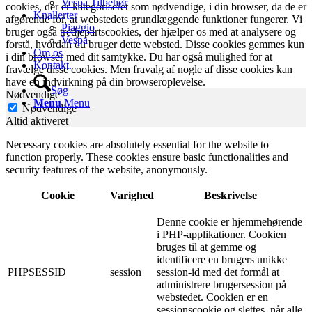
Vespa Tilbehør
cookies, der er kategoriseret som nødvendige, i din browser, da de er
Knallerter
afgørende for, at webstedets grundlæggende funktioner fungerer. Vi
Piaggio
bruger også tredjepartscookies, der hjælper os med at analysere og
Vespa
forstå, hvordan du bruger dette websted. Disse cookies gemmes kun
Om os
i din browser med dit samtykke. Du har også mulighed for at
Kontakt.
fravælge disse cookies. Men fravalg af nogle af disse cookies kan
have en indvirkning på din browseroplevelse.
Søg
Nødvendige
Menu
Menu
Nødvendige
Altid aktiveret
Necessary cookies are absolutely essential for the website to
function properly. These cookies ensure basic functionalities and
security features of the website, anonymously.
Cookie
Varighed
Beskrivelse
Denne cookie er hjemmehørende
i PHP-applikationer. Cookien
bruges til at gemme og
identificere en brugers unikke
PHPSESSID
session
session-id med det formål at
administrere brugersession på
webstedet. Cookien er en
sessionscookie og slettes, når alle