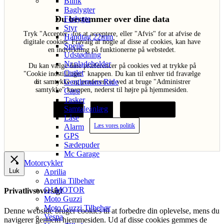
Blink
Baglygter
Du bestemmer over dine data
Forlygte
Styr
Tryk "Acceptér" for at acceptere, eller "Afvis" for at afvise de
Håndtag 22mm
digitale cookies. Fravalg af nogle af disse af cookies, kan have
Spejle
en indvirkning på funktionerne på webstedet.
Udstødning
Nr.pladeholder
Du kan vælge dine præferencer på cookies ved at trykke på
Outlet
"Cookie indstillinger" knappen. Du kan til enhver tid fravælge
Gentlemans Ride
dit samtykke og præferencer ved at bruge "Administrer
samtykke" knappen, nederst til højre på hjemmesiden.
Caps
Tasker
Samtaleanlæg
Acceptér
Afvis
Cookie indstillinger
Låse
Læs vores politik
Alarm
GPS
Sædepuder
Mc Garage
Motorcykler
Luk
Aprilia
Aprilia Tilbehør
QJ MOTOR
Privatlivsoversigt
Moto Guzzi
Moto Guzzi Tilbehør
Denne webside bruger cookies til at forbedre din oplevelse, mens du
Vespa
navigerer gennem hjemmesiden. Ud af disse cookies gemmes de