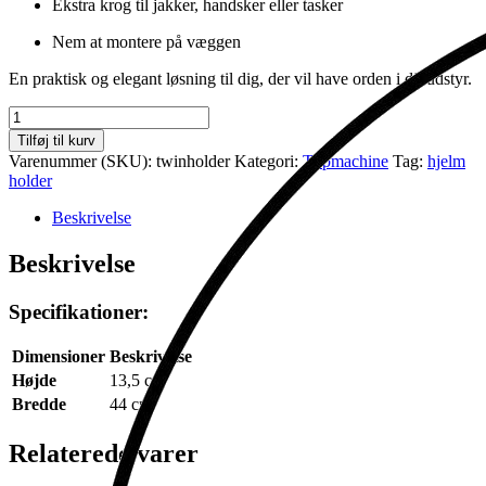
Ekstra krog til jakker, handsker eller tasker
Nem at montere på væggen
En praktisk og elegant løsning til dig, der vil have orden i dit udstyr.
Twin
Hjelm
Tilføj til kurv
Holder
Varenummer (SKU):
twinholder
Kategori:
Tripmachine
Tag:
hjelm
antal
holder
Beskrivelse
Beskrivelse
Specifikationer:
Dimensioner
Beskrivelse
Højde
13,5 cm
Bredde
44 cm
Relaterede varer