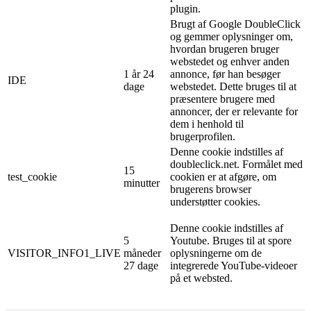
plugin.
Brugt af Google DoubleClick
og gemmer oplysninger om,
hvordan brugeren bruger
webstedet og enhver anden
1 år 24
annonce, før han besøger
IDE
dage
webstedet. Dette bruges til at
præsentere brugere med
annoncer, der er relevante for
dem i henhold til
brugerprofilen.
Denne cookie indstilles af
doubleclick.net. Formålet med
15
test_cookie
cookien er at afgøre, om
minutter
brugerens browser
understøtter cookies.
Denne cookie indstilles af
5
Youtube. Bruges til at spore
VISITOR_INFO1_LIVE
måneder
oplysningerne om de
27 dage
integrerede YouTube-videoer
på et websted.