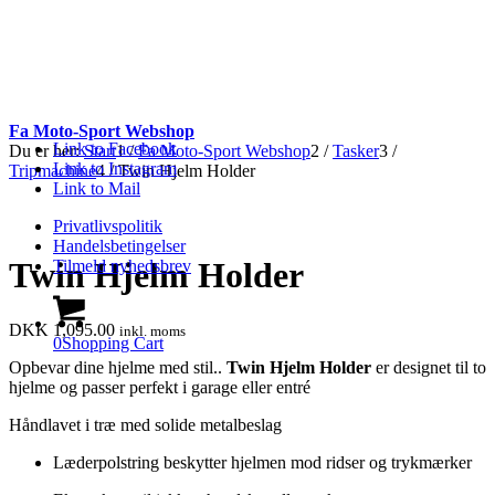
Fa Moto-Sport Webshop
Link to Facebook
Du er her:
Start
1
/
Fa Moto-Sport Webshop
2
/
Tasker
3
/
Link to Instagram
Tripmachine
4
/
Twin Hjelm Holder
Link to Mail
Privatlivspolitik
Handelsbetingelser
Twin Hjelm Holder
Tilmeld nyhedsbrev
DKK
1,095.00
inkl. moms
0
Shopping Cart
Opbevar dine hjelme med stil..
Twin Hjelm Holder
er designet til to
hjelme og passer perfekt i garage eller entré
Håndlavet i træ med solide metalbeslag
Læderpolstring beskytter hjelmen mod ridser og trykmærker