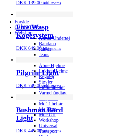
DKK
139.00
inkl. moms
Forside
Fire Wasp
QJ MOTOR
Webshop
Kogesystem
Armor Undertøj
Bandana
DKK
649.00
inkl. moms
Jakker
Jeans
Handsker
Åbne Hjelme
Lukket Hjelme
Pilgrim Light
Regntøj
Støvler
DKK
749.00
inkl. moms
Mobiltilbehør
Varmehåndtag
Meguiar’s
Mc Tilbehør
Bushman Bord
Mc Parts
Muc Off
Light
Workshop
Universal
DKK
449.00
Transport
inkl. moms