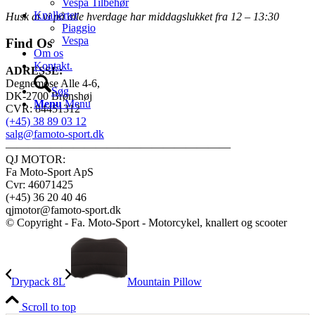
Vespa Tilbehør
Knallerter
Husk at vi på alle hverdage har middagslukket fra 12 – 13:30
Piaggio
Vespa
Find Os
Om os
Kontakt.
ADRESSE:
Degnemose Alle 4-6,
Søg
DK-2700 Brønshøj
Menu
Menu
CVR: 84451312
(+45) 38 89 03 12
salg@famoto-sport.dk
————————————————————
QJ MOTOR:
Fa Moto-Sport ApS
Cvr: 46071425
(+45) 36 20 40 46
qjmotor@famoto-sport.dk
© Copyright - Fa. Moto-Sport - Motorcykel, knallert og scooter
Drypack 8L
Mountain Pillow
Scroll to top