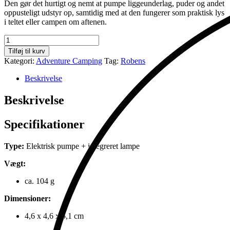
Den gør det hurtigt og nemt at pumpe liggeunderlag, puder og andet
oppusteligt udstyr op, samtidig med at den fungerer som praktisk lys
i teltet eller campen om aftenen.
Torrin
2i1
Tilføj til kurv
Pumpe
Kategori:
Adventure Camping
Tag:
Robens
antal
Beskrivelse
Beskrivelse
Specifikationer
Type:
Elektrisk pumpe + integreret lampe
Vægt:
ca. 104 g
Dimensioner:
4,6 x 4,6 x 5,1 cm