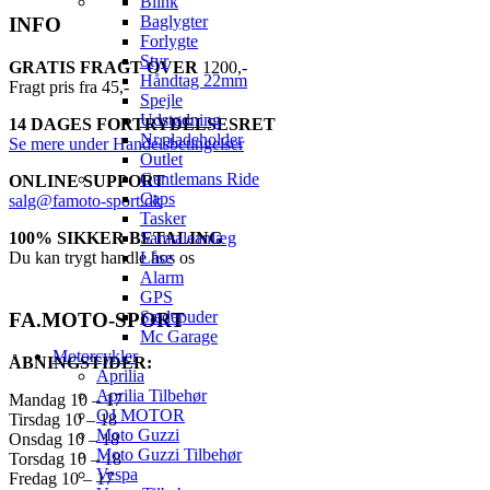
Blink
Baglygter
INFO
Forlygte
Styr
GRATIS FRAGT OVER
1200,-
Håndtag 22mm
Fragt pris fra 45,-
Spejle
Udstødning
14 DAGES FORTRYDELSESRET
Nr.pladeholder
Se mere under Handelsbetingelser
Outlet
Gentlemans Ride
ONLINE SUPPORT
Caps
salg@famoto-sport.dk
Tasker
Samtaleanlæg
100% SIKKER BETALING
Låse
Du kan trygt handle hos os
Alarm
GPS
Sædepuder
FA.MOTO-SPORT
Mc Garage
Motorcykler
ÅBNINGSTIDER:
Aprilia
Aprilia Tilbehør
Mandag 10 – 17
QJ MOTOR
Tirsdag 10 – 18
Moto Guzzi
Onsdag 10 – 18
Moto Guzzi Tilbehør
Torsdag 10 – 18
Vespa
Fredag 10 – 17