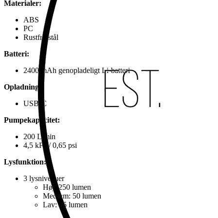
Materialer:
ABS
PC
Rustfrit stål
Batteri:
2400 mAh genopladeligt Li-batteri
Opladning:
USB-C
Pumpekapacitet:
200 L/min
4,5 kPa / 0,65 psi
Lysfunktion:
3 lysniveauer
Høj: 250 lumen
Medium: 50 lumen
Lav: 25 lumen