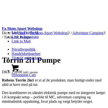
Fa Moto-Sport Webshop
Link to Facebook
Du er her:
Start
1
/
Fa Moto-Sport Webshop
2
/
Adventure Camping
3
Link to Instagram
/
Torrin 2i1 Pumpe
Link to Mail
Privatlivspolitik
Handelsbetingelser
Torrin 2i1 Pumpe
Tilmeld nyhedsbrev
DKK
259.00
inkl. moms
0
Shopping Cart
Robens Torrin 2in1
er et af de produkter, man hurtigt ender med
altid at have med på tur.
Den kombinerer en ultralet elektrisk pumpe med en integreret lampe
i ét kompakt setup – perfekt til MC, adventure camping og
minimalistisk oppakning, hvor plads og vægt betyder noget.