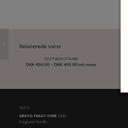
Turtle 2 Airbag Vest
Relaterede varer
CO2 Patron E-Turtle
Prisinterval:
DKK
450.00
–
DKK
495.00
inkl. moms
DKK
450.00
til
DKK
495.00
INFO
GRATIS FRAGT OVER
1200,-
Fragt pris fra 45,-