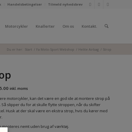
k
Handelsbetingelser
Tilmeld nyhedsbrev
Motorcykler
Knallerter
Om os
Kontakt.
Du er her:
Start
/
Fa Moto-Sport Webshop
/
Helite Airbag
/
Strop
rop
5.00
inkl. moms
lere motorcykler, kan det være en god ide at montere strop på
 Så slipper du for at skulle flytte stroppen, når du skifter
el. Husk at der skal være en ekstra strop, hvis du kører med
r.
 monteres nemt uden brug af værktøj.