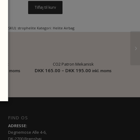
Tilføj til kurv
er (SKU):
strophelite
Kategori:
Helite Airbag
 Vest
CO2 Patron Mekanisk
Prisinterval:
Prisinterval:
DKK
165.00
–
DKK
195.00
inkl. moms
inkl. moms
DKK
DKK
5,095.00
165.00
til
til
DKK
DKK
5,495.00
195.00
FIND OS
ADRESSE:
Degnemose Alle 4-6,
DK-2700 Brønshøj