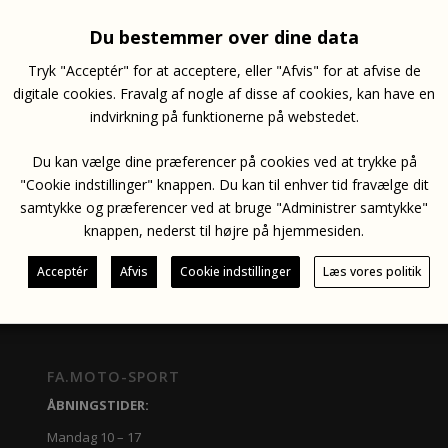
Du bestemmer over dine data
Tryk "Acceptér" for at acceptere, eller "Afvis" for at afvise de
Varenumm
digitale cookies. Fravalg af nogle af disse af cookies, kan have en
indvirkning på funktionerne på webstedet.
Du kan vælge dine præferencer på cookies ved at trykke på
"Cookie indstillinger" knappen. Du kan til enhver tid fravælge dit
Sensor E-Turtle
E-TURTLE Elektronisk Airbag
samtykke og præferencer ved at bruge "Administrer samtykke"
DKK
825.00
DKK
5,095.00
–
DKK
5,495.00
inkl. moms
knappen, nederst til højre på hjemmesiden.
Acceptér
Afvis
Cookie indstillinger
Læs vores politik
FA.MOTO-SPORT
ÅBNINGSTIDER:
Mandag 10 – 17