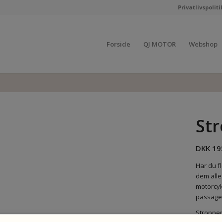
Privatlivspoliti
Forside
QJ MOTOR
Webshop
St
DKK
19
Har du f
dem alle.
motorcyk
passage
Stroppen