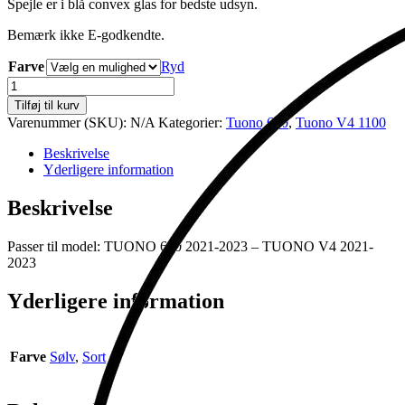
Spejle er i blå convex glas for bedste udsyn.
Bemærk ikke E-godkendte.
Farve
Ryd
STEALTH
NAKED
Tilføj til kurv
antal
Varenummer (SKU):
N/A
Kategorier:
Tuono 660
,
Tuono V4 1100
Beskrivelse
Yderligere information
Beskrivelse
Passer til model: TUONO 660 2021-2023 – TUONO V4 2021-
2023
Yderligere information
Farve
Sølv
,
Sort