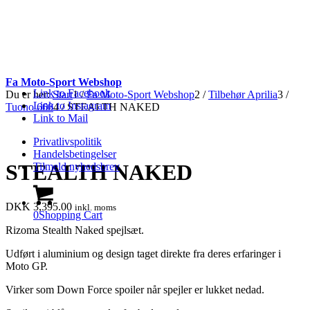
Fa Moto-Sport Webshop
Link to Facebook
Du er her:
Start
1
/
Fa Moto-Sport Webshop
2
/
Tilbehør Aprilia
3
/
Link to Instagram
Tuono 660
4
/
STEALTH NAKED
Link to Mail
Privatlivspolitik
Handelsbetingelser
STEALTH NAKED
Tilmeld nyhedsbrev
DKK
3,395.00
inkl. moms
0
Shopping Cart
Rizoma Stealth Naked spejlsæt.
Udført i aluminium og design taget direkte fra deres erfaringer i
Moto GP.
Virker som Down Force spoiler når spejler er lukket nedad.