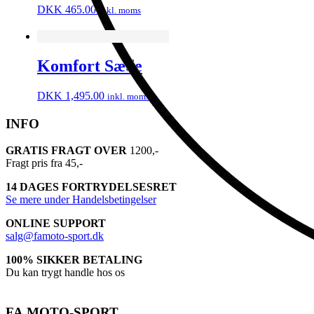
DKK
465.00
inkl. moms
Komfort Sæde
DKK
1,495.00
inkl. moms
INFO
GRATIS FRAGT OVER
1200,-
Fragt pris fra 45,-
14 DAGES FORTRYDELSESRET
Se mere under Handelsbetingelser
ONLINE SUPPORT
salg@famoto-sport.dk
100% SIKKER BETALING
Du kan trygt handle hos os
FA.MOTO-SPORT