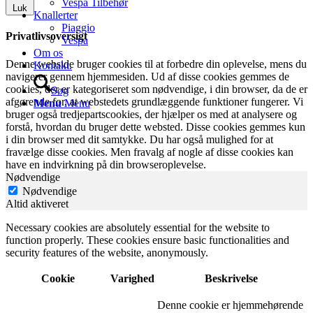
Vespa Tilbehør
Luk
Knallerter
Piaggio
Privatlivsoversigt
Vespa
Om os
Denne webside bruger cookies til at forbedre din oplevelse, mens du
Kontakt.
navigerer gennem hjemmesiden. Ud af disse cookies gemmes de
cookies, der er kategoriseret som nødvendige, i din browser, da de er
Søg
afgørende for, at webstedets grundlæggende funktioner fungerer. Vi
Menu
Menu
bruger også tredjepartscookies, der hjælper os med at analysere og
forstå, hvordan du bruger dette websted. Disse cookies gemmes kun
i din browser med dit samtykke. Du har også mulighed for at
fravælge disse cookies. Men fravalg af nogle af disse cookies kan
have en indvirkning på din browseroplevelse.
Nødvendige
Nødvendige
Altid aktiveret
Necessary cookies are absolutely essential for the website to
function properly. These cookies ensure basic functionalities and
security features of the website, anonymously.
Cookie
Varighed
Beskrivelse
Denne cookie er hjemmehørende