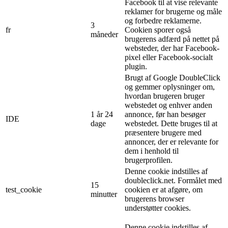
Facebook til at vise relevante
reklamer for brugerne og måle
og forbedre reklamerne.
3
fr
Cookien sporer også
måneder
brugerens adfærd på nettet på
websteder, der har Facebook-
pixel eller Facebook-socialt
plugin.
Brugt af Google DoubleClick
og gemmer oplysninger om,
hvordan brugeren bruger
webstedet og enhver anden
1 år 24
annonce, før han besøger
IDE
dage
webstedet. Dette bruges til at
præsentere brugere med
annoncer, der er relevante for
dem i henhold til
brugerprofilen.
Denne cookie indstilles af
doubleclick.net. Formålet med
15
test_cookie
cookien er at afgøre, om
minutter
brugerens browser
understøtter cookies.
Denne cookie indstilles af