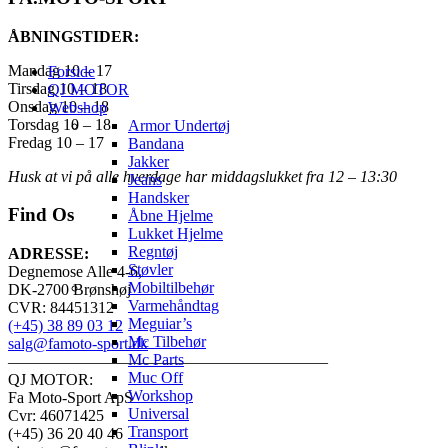
ÅBNINGSTIDER:
Mandag 10 – 17
Forside
Tirsdag 10 – 18
QJ MOTOR
Onsdag 10 – 18
Webshop
Torsdag 10 – 18
Armor Undertøj
Fredag 10 – 17
Bandana
Jakker
Husk at vi på alle hverdage har middagslukket fra 12 – 13:30
Jeans
Handsker
Find Os
Åbne Hjelme
Lukket Hjelme
Regntøj
ADRESSE:
Støvler
Degnemose Alle 4-6,
Mobiltilbehør
DK-2700 Brønshøj
Varmehåndtag
CVR: 84451312
Meguiar’s
(+45) 38 89 03 12
Mc Tilbehør
salg@famoto-sport.dk
Mc Parts
————————————————————
Muc Off
QJ MOTOR:
Workshop
Fa Moto-Sport ApS
Universal
Cvr: 46071425
Transport
(+45) 36 20 40 46