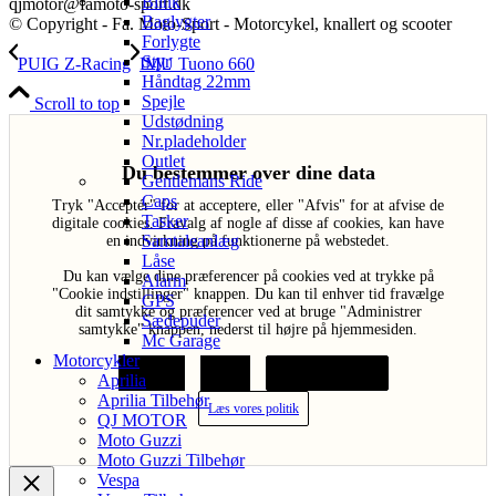
Blink
qjmotor@famoto-sport.dk
Baglygter
© Copyright - Fa. Moto-Sport - Motorcykel, knallert og scooter
Forlygte
Styr
PUIG Z-Racing
IMU Tuono 660
Håndtag 22mm
Spejle
Scroll to top
Udstødning
Nr.pladeholder
Outlet
Du bestemmer over dine data
Gentlemans Ride
Caps
Tryk "Acceptér" for at acceptere, eller "Afvis" for at afvise de
Tasker
digitale cookies. Fravalg af nogle af disse af cookies, kan have
Samtaleanlæg
en indvirkning på funktionerne på webstedet.
Låse
Du kan vælge dine præferencer på cookies ved at trykke på
Alarm
"Cookie indstillinger" knappen. Du kan til enhver tid fravælge
GPS
dit samtykke og præferencer ved at bruge "Administrer
Sædepuder
samtykke" knappen, nederst til højre på hjemmesiden.
Mc Garage
Motorcykler
Acceptér
Afvis
Cookie indstillinger
Aprilia
Aprilia Tilbehør
Læs vores politik
QJ MOTOR
Moto Guzzi
Moto Guzzi Tilbehør
Vespa