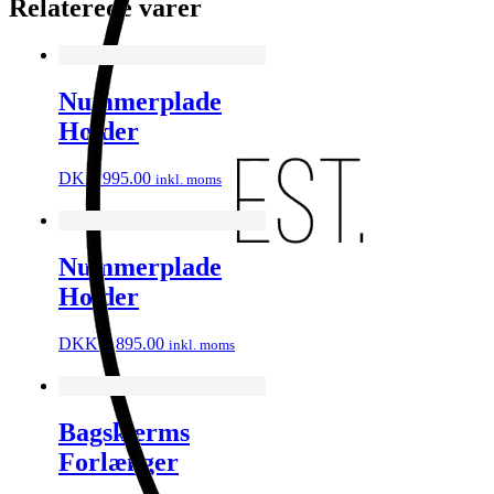
Relaterede varer
Nummerplade
Holder
DKK
995.00
inkl. moms
Nummerplade
Holder
DKK
1,895.00
inkl. moms
Bagskærms
Forlænger