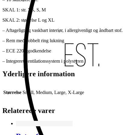
SKAL 1: str. XS, S, M
SKAL 2: størrelse L og XL
– Aftageligt og vaskbart interiør, i allergivenligt og åndbart stof.
– Rem med dobbelt ring lukning
– ECE 2205 godkendelse
– Integreret ventilationssystem i polystyren
Yderligere information
Størrelse
Small, Medium, Large, X-Large
Relaterede varer