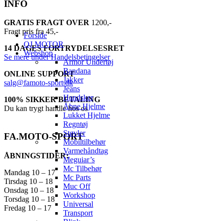
INFO
GRATIS FRAGT OVER
1200,-
Fragt pris fra 45,-
Forside
QJ MOTOR
14 DAGES FORTRYDELSESRET
Webshop
Se mere under Handelsbetingelser
Armor Undertøj
Bandana
ONLINE SUPPORT
Jakker
salg@famoto-sport.dk
Jeans
Handsker
100% SIKKER BETALING
Åbne Hjelme
Du kan trygt handle hos os
Lukket Hjelme
Regntøj
Støvler
FA.MOTO-SPORT
Mobiltilbehør
Varmehåndtag
ÅBNINGSTIDER:
Meguiar’s
Mc Tilbehør
Mandag 10 – 17
Mc Parts
Tirsdag 10 – 18
Muc Off
Onsdag 10 – 18
Workshop
Torsdag 10 – 18
Universal
Fredag 10 – 17
Transport