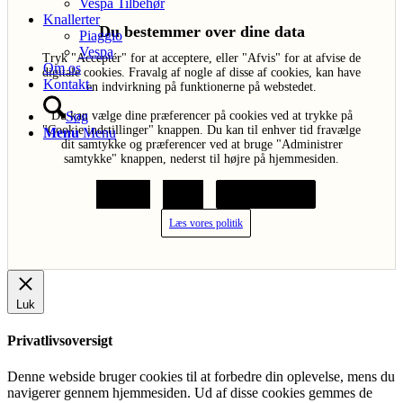
Vespa Tilbehør
Knallerter
Du bestemmer over dine data
Piaggio
Vespa
Tryk "Acceptér" for at acceptere, eller "Afvis" for at afvise de
Om os
digitale cookies. Fravalg af nogle af disse af cookies, kan have
Kontakt.
en indvirkning på funktionerne på webstedet.
Søg
Du kan vælge dine præferencer på cookies ved at trykke på
"Cookie indstillinger" knappen. Du kan til enhver tid fravælge
Menu
Menu
dit samtykke og præferencer ved at bruge "Administrer
samtykke" knappen, nederst til højre på hjemmesiden.
Acceptér
Afvis
Cookie indstillinger
Læs vores politik
Luk
Privatlivsoversigt
Denne webside bruger cookies til at forbedre din oplevelse, mens du
navigerer gennem hjemmesiden. Ud af disse cookies gemmes de