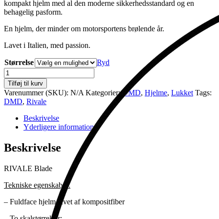
kompakt hjelm med al den moderne sikkerhedsstandard og en
behagelig pasform.
En hjelm, der minder om motorsportens brølende år.
Lavet i Italien, med passion.
Størrelse
Ryd
Rivale
Blade
Tilføj til kurv
antal
Varenummer (SKU):
N/A
Kategorier:
DMD
,
Hjelme
,
Lukket
Tags:
DMD
,
Rivale
Beskrivelse
Yderligere information
Beskrivelse
RIVALE Blade
Tekniske egenskaber:
– Fuldface hjelm lavet af kompositfiber
– To skalstørrelser: