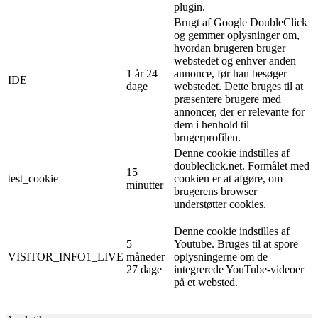
plugin.
Brugt af Google DoubleClick
og gemmer oplysninger om,
hvordan brugeren bruger
webstedet og enhver anden
1 år 24
annonce, før han besøger
IDE
dage
webstedet. Dette bruges til at
præsentere brugere med
annoncer, der er relevante for
dem i henhold til
brugerprofilen.
Denne cookie indstilles af
doubleclick.net. Formålet med
15
test_cookie
cookien er at afgøre, om
minutter
brugerens browser
understøtter cookies.
Denne cookie indstilles af
5
Youtube. Bruges til at spore
VISITOR_INFO1_LIVE
måneder
oplysningerne om de
27 dage
integrerede YouTube-videoer
på et websted.