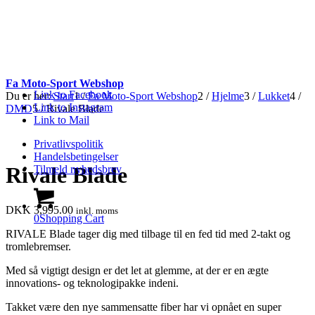
Fa Moto-Sport Webshop
Link to Facebook
Du er her:
Start
1
/
Fa Moto-Sport Webshop
2
/
Hjelme
3
/
Lukket
4
/
Link to Instagram
DMD
5
/
Rivale Blade
Link to Mail
Privatlivspolitik
Handelsbetingelser
Rivale Blade
Tilmeld nyhedsbrev
DKK
3,995.00
inkl. moms
0
Shopping Cart
RIVALE Blade tager dig med tilbage til en fed tid med 2-takt og
tromlebremser.
Med så vigtigt design er det let at glemme, at der er en ægte
innovations- og teknologipakke indeni.
Takket være den nye sammensatte fiber har vi opnået en super