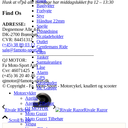
Blink
Husk at vi på alle hverdage har middagslukket fra 12 – 13:30
Baglygter
Forlygte
Find Os
Styr
Håndtag 22mm
ADRESSE:
Spejle
Degnemose Alle 4-6,
Udstødning
DK-2700 Brønshøj
Nr.pladeholder
CVR: 84451312
Outlet
(+45) 38 89 03 12
Gentlemans Ride
salg@famoto-sport.dk
Caps
————————————————————
Tasker
QJ MOTOR:
Samtaleanlæg
Fa Moto-Sport ApS
Låse
Cvr: 46071425
Alarm
(+45) 36 20 40 46
GPS
qjmotor@famoto-sport.dk
Sædepuder
© Copyright - Fa. Moto-Sport - Motorcykel, knallert og scooter
Mc Garage
Motorcykler
Aprilia
Aprilia Tilbehør
QJ MOTOR
Rivale Racing
Rivale Razor
Moto Guzzi
Moto Guzzi Tilbehør
Scroll to top
Vespa