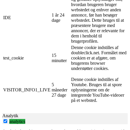
hvordan brugeren bruger
webstedet og enhver anden
1 år 24
annonce, før han besøger
IDE
dage
webstedet. Dette bruges til at
præsentere brugere med
annoncer, der er relevante for
dem i henhold til
brugerprofilen.
Denne cookie indstilles af
doubleclick.net. Formålet med
15
test_cookie
cookien er at afgøre, om
minutter
brugerens browser
understøtter cookies.
Denne cookie indstilles af
5
Youtube. Bruges til at spore
VISITOR_INFO1_LIVE
måneder
oplysningerne om de
27 dage
integrerede YouTube-videoer
på et websted.
Analytik
analytics