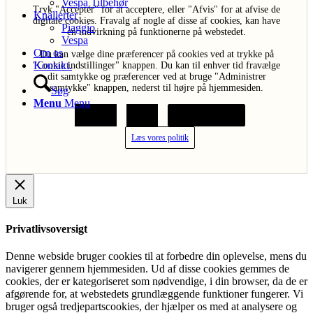
Vespa Tilbehør
Tryk "Acceptér" for at acceptere, eller "Afvis" for at afvise de
Knallerter
digitale cookies. Fravalg af nogle af disse af cookies, kan have
Piaggio
en indvirkning på funktionerne på webstedet.
Vespa
Om os
Du kan vælge dine præferencer på cookies ved at trykke på
Kontakt.
"Cookie indstillinger" knappen. Du kan til enhver tid fravælge
dit samtykke og præferencer ved at bruge "Administrer
samtykke" knappen, nederst til højre på hjemmesiden.
Søg
Menu
Menu
Acceptér
Afvis
Cookie indstillinger
Læs vores politik
Luk
Privatlivsoversigt
Denne webside bruger cookies til at forbedre din oplevelse, mens du
navigerer gennem hjemmesiden. Ud af disse cookies gemmes de
cookies, der er kategoriseret som nødvendige, i din browser, da de er
afgørende for, at webstedets grundlæggende funktioner fungerer. Vi
bruger også tredjepartscookies, der hjælper os med at analysere og