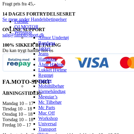
Fragt pris fra 45,-
14 DAGES FORTRYDELSESRET
Se mere under Handelsbetingelser
Forside
QJ MOTOR
ONLINE SUPPORT
Webshop
salg@famoto-sport.dk
Armor Undertøj
Bandana
100% SIKKER BETALING
Jakker
Du kan trygt handle hos os
Jeans
Handsker
Åbne Hjelme
Lukket Hjelme
Regntøj
Støvler
FA.MOTO-SPORT
Mobiltilbehør
Varmehåndtag
ÅBNINGSTIDER:
Meguiar’s
Mc Tilbehør
Mandag 10 – 17
Mc Parts
Tirsdag 10 – 18
Muc Off
Onsdag 10 – 18
Workshop
Torsdag 10 – 18
Universal
Fredag 10 – 17
Transport