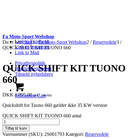
Fa Moto-Sport Webshop
Link to Facebook
Du er her:
Start
1
/
Fa Moto-Sport Webshop
2
/
Reservedele
3
/
Link to Instagram
QUICK SHIFT KIT TUONO 660
Link to Mail
Privatlivspolitik
QUICK SHIFT KIT TUONO
Handelsbetingelser
Tilmeld nyhedsbrev
660
DKK
1,895.00
inkl. moms
0
Shopping Cart
Quickshift for Tuono 660 gælder ikke 35 KW version
QUICK SHIFT KIT TUONO 660 antal
Tilføj til kurv
Varenummer (SKU):
2S001793
Kategori:
Reservedele