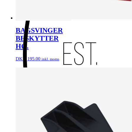
BAGSVINGER
BESKYTTER
HØ.
DKK
195.00
inkl. moms