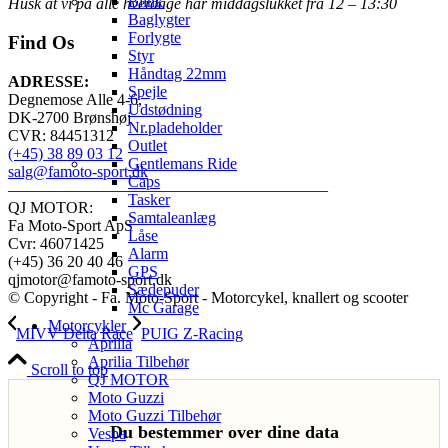
Blink
Husk at vi på alle hverdage har middagslukket fra 12 – 13:30
Baglygter
Forlygte
Find Os
Styr
Håndtag 22mm
ADRESSE:
Spejle
Degnemose Alle 4-6,
Udstødning
DK-2700 Brønshøj
Nr.pladeholder
CVR: 84451312
Outlet
(+45) 38 89 03 12
Gentlemans Ride
salg@famoto-sport.dk
Caps
————————————————————
Tasker
QJ MOTOR:
Samtaleanlæg
Fa Moto-Sport ApS
Låse
Cvr: 46071425
Alarm
(+45) 36 20 40 46
GPS
qjmotor@famoto-sport.dk
Sædepuder
© Copyright - Fa. Moto-Sport - Motorcykel, knallert og scooter
Mc Garage
Motorcykler
MIVV Delta Race
PUIG Z-Racing
Aprilia
Aprilia Tilbehør
Scroll to top
QJ MOTOR
Moto Guzzi
Moto Guzzi Tilbehør
Du bestemmer over dine data
Vespa