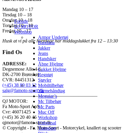
Mandag 10 – 17
Tirsdag 10 – 18
Onsdag 10 – 18
Forside
Torsdag 10 – 18
QJ MOTOR
Fredag 10 – 17
Webshop
Armor Undertøj
Husk at vi på alle hverdage har middagslukket fra 12 – 13:30
Bandana
Jakker
Find Os
Jeans
Handsker
ADRESSE:
Åbne Hjelme
Degnemose Alle 4-6,
Lukket Hjelme
DK-2700 Brønshøj
Regntøj
CVR: 84451312
Støvler
(+45) 38 89 03 12
Mobiltilbehør
salg@famoto-sport.dk
Varmehåndtag
————————————————————
Meguiar’s
QJ MOTOR:
Mc Tilbehør
Fa Moto-Sport ApS
Mc Parts
Cvr: 46071425
Muc Off
(+45) 36 20 40 46
Workshop
qjmotor@famoto-sport.dk
Universal
© Copyright - Fa. Moto-Sport - Motorcykel, knallert og scooter
Transport