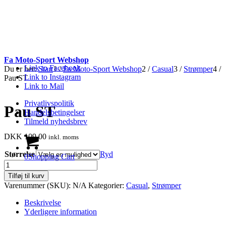
Fa Moto-Sport Webshop
Link to Facebook
Du er her:
Start
1
/
Fa Moto-Sport Webshop
2
/
Casual
3
/
Strømper
4
/
Link to Instagram
Pau ST
Link to Mail
Privatlivspolitik
Pau ST
Handelsbetingelser
Tilmeld nyhedsbrev
DKK
109.00
inkl. moms
Størrelse
Ryd
0
Shopping Cart
Pau
ST
Tilføj til kurv
antal
Varenummer (SKU):
N/A
Kategorier:
Casual
,
Strømper
Beskrivelse
Yderligere information