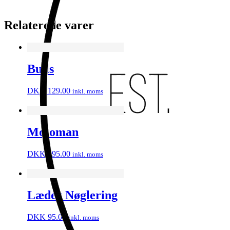
Relaterede varer
Bulls
DKK
129.00
inkl. moms
Motoman
DKK
295.00
inkl. moms
Læder Nøglering
DKK
95.00
inkl. moms