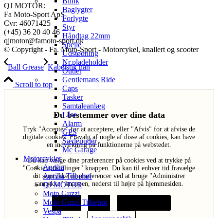
Blink
QJ MOTOR:
Baglygter
Fa Moto-Sport ApS
Forlygte
Cvr: 46071425
Styr
(+45) 36 20 40 46
Håndtag 22mm
qjmotor@famoto-sport.dk
Spejle
© Copyright - Fa. Moto-Sport - Motorcykel, knallert og scooter
Udstødning
Nr.pladeholder
Ball Grease
Kabelstik han
Outlet
Gentlemans Ride
Scroll to top
Caps
Tasker
Samtaleanlæg
Du bestemmer over dine data
Låse
Alarm
Tryk "Acceptér" for at acceptere, eller "Afvis" for at afvise de
GPS
digitale cookies. Fravalg af nogle af disse af cookies, kan have
Sædepuder
en indvirkning på funktionerne på webstedet.
Mc Garage
Motorcykler
Du kan vælge dine præferencer på cookies ved at trykke på
Aprilia
"Cookie indstillinger" knappen. Du kan til enhver tid fravælge
Aprilia Tilbehør
dit samtykke og præferencer ved at bruge "Administrer
samtykke" knappen, nederst til højre på hjemmesiden.
QJ MOTOR
Moto Guzzi
Moto Guzzi Tilbehør
Acceptér
Afvis
Cookie indstillinger
Vespa