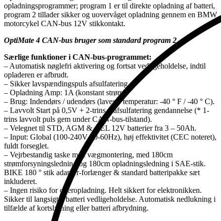
opladningsprogrammer; program 1 er til direkte opladning af batteri,
program 2 tillader sikker og uovervåget opladning gennem en BMW
motorcykel CAN-bus 12V stikkontakt.
OptiMate 4 CAN-bus bruger som standard program 2
Særlige funktioner i CAN-bus-programmet:
– Automatisk nøglefri aktivering og fortsat vedligeholdelse, indtil
opladeren er afbrudt.
– Sikker lavspændingspuls afsulfatering.
– Opladning Amp: 1A (konstant strøm)
– Brug: Indendørs / udendørs (laveste temperatur: -40 ° F / -40 ° C).
– Lavvolt Start på 0,5V + 2-trins * afsulfatering gendannelse (* 1-
trins lavvolt puls gem under CAN-bus-tilstand).
– Velegnet til STD, AGM & GEL 12V batterier fra 3 – 50Ah.
– Input: Global (100-240V 50-60Hz), høj effektivitet (CEC noteret),
fuldt forseglet.
– Vejrbestandig taske med vægmontering, med 180cm
strømforsyningsledning og 180cm opladningsledning i SAE-stik.
BIKE 180 ° stik adapter-forlænger & standard batteripakke sæt
inkluderet.
– Ingen risiko for overopladning. Helt sikkert for elektronikken.
Sikker til langsigtet batteri vedligeholdelse. Automatisk nedlukning i
tilfælde af kortslutning eller batteri afbrydning.