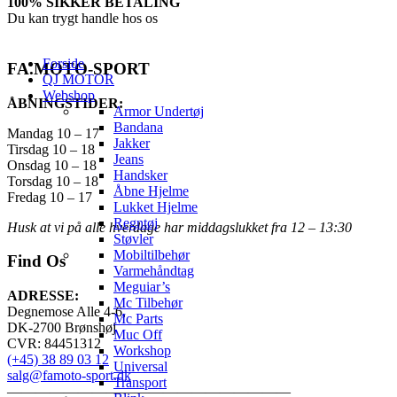
100% SIKKER BETALING
Du kan trygt handle hos os
Forside
FA.MOTO-SPORT
QJ MOTOR
Webshop
ÅBNINGSTIDER:
Armor Undertøj
Bandana
Mandag 10 – 17
Jakker
Tirsdag 10 – 18
Jeans
Onsdag 10 – 18
Handsker
Torsdag 10 – 18
Åbne Hjelme
Fredag 10 – 17
Lukket Hjelme
Regntøj
Husk at vi på alle hverdage har middagslukket fra 12 – 13:30
Støvler
Mobiltilbehør
Find Os
Varmehåndtag
Meguiar’s
ADRESSE:
Mc Tilbehør
Degnemose Alle 4-6,
Mc Parts
DK-2700 Brønshøj
Muc Off
CVR: 84451312
Workshop
(+45) 38 89 03 12
Universal
salg@famoto-sport.dk
Transport
————————————————————