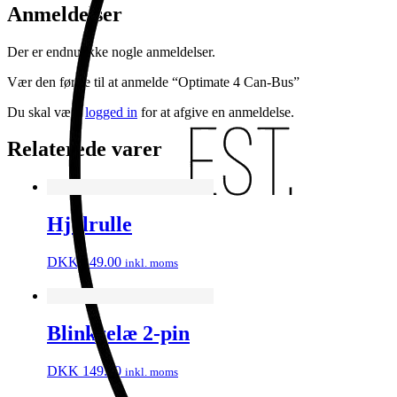
Anmeldelser
Der er endnu ikke nogle anmeldelser.
Vær den første til at anmelde “Optimate 4 Can-Bus”
Du skal være
logged in
for at afgive en anmeldelse.
Relaterede varer
Hjulrulle
DKK
349.00
inkl. moms
Blinkrelæ 2-pin
DKK
149.00
inkl. moms