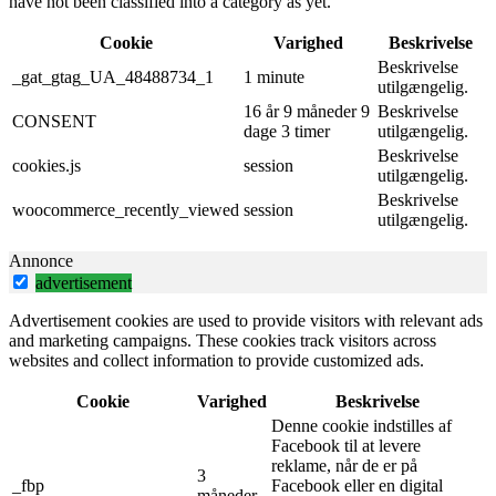
have not been classified into a category as yet.
Cookie
Varighed
Beskrivelse
Beskrivelse
_gat_gtag_UA_48488734_1
1 minute
utilgængelig.
16 år 9 måneder 9
Beskrivelse
CONSENT
dage 3 timer
utilgængelig.
Beskrivelse
cookies.js
session
utilgængelig.
Beskrivelse
woocommerce_recently_viewed
session
utilgængelig.
Annonce
advertisement
Advertisement cookies are used to provide visitors with relevant ads
and marketing campaigns. These cookies track visitors across
websites and collect information to provide customized ads.
Cookie
Varighed
Beskrivelse
Denne cookie indstilles af
Facebook til at levere
reklame, når de er på
3
_fbp
Facebook eller en digital
måneder