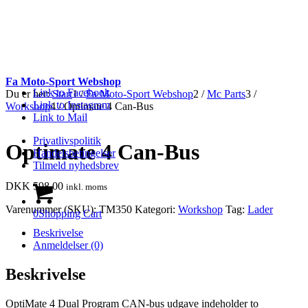
Fa Moto-Sport Webshop
Link to Facebook
Du er her:
Start
1
/
Fa Moto-Sport Webshop
2
/
Mc Parts
3
/
Link to Instagram
Workshop
4
/
Optimate 4 Can-Bus
Link to Mail
Privatlivspolitik
Optimate 4 Can-Bus
Handelsbetingelser
Tilmeld nyhedsbrev
DKK
598.00
inkl. moms
Varenummer (SKU):
TM350
Kategori:
Workshop
Tag:
Lader
0
Shopping Cart
Beskrivelse
Anmeldelser (0)
Beskrivelse
OptiMate 4 Dual Program CAN-bus udgave indeholder to