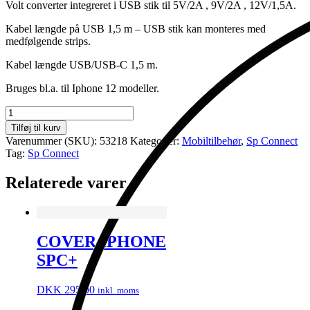
Volt converter integreret i USB stik til 5V/2A , 9V/2A , 12V/1,5A.
Kabel længde på USB 1,5 m – USB stik kan monteres med
medfølgende strips.
Kabel længde USB/USB-C 1,5 m.
Bruges bl.a. til Iphone 12 modeller.
Ledningsnet
QC
Tilføj til kurv
3,0
Varenummer (SKU):
53218
Kategorier:
Mobiltilbehør
,
Sp Connect
til
Tag:
Sp Connect
trådløs
oplader
Relaterede varer
antal
COVER IPHONE
SPC+
DKK
295.00
inkl. moms