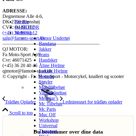
ADRESSE:
Degnemose Alle 4-6,
DK-2700 Brønshøj
Forside
CVR: 84451312
QJ MOTOR
(+45) 38 89 03 12
Webshop
salg@famoto-sport.dk
Armor Undertøj
————————————————————
Bandana
QJ MOTOR:
Jakker
Fa Moto-Sport ApS
Jeans
Cvr: 46071425
Handsker
(+45) 36 20 40 46
Åbne Hjelme
qjmotor@famoto-sport.dk
Lukket Hjelme
© Copyright - Fa. Moto-Sport - Motorcykel, knallert og scooter
Regntøj
Støvler
Mobiltilbehør
Varmehåndtag
Meguiar’s
Trådløs Oplader
Ledningsnet for trådløs oplader
Mc Tilbehør
Mc Parts
Scroll to top
Muc Off
Workshop
Universal
Transport
Du bestemmer over dine data