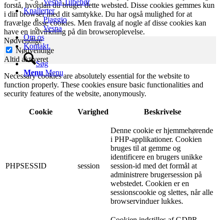
Vespa Tilbehør
forstå, hvordan du bruger dette websted. Disse cookies gemmes kun
Knallerter
i din browser med dit samtykke. Du har også mulighed for at
Piaggio
fravælge disse cookies. Men fravalg af nogle af disse cookies kan
Vespa
have en indvirkning på din browseroplevelse.
Om os
Nødvendige
Kontakt.
Nødvendige
Altid aktiveret
Søg
Menu
Menu
Necessary cookies are absolutely essential for the website to
function properly. These cookies ensure basic functionalities and
security features of the website, anonymously.
Cookie
Varighed
Beskrivelse
Denne cookie er hjemmehørende
i PHP-applikationer. Cookien
bruges til at gemme og
identificere en brugers unikke
PHPSESSID
session
session-id med det formål at
administrere brugersession på
webstedet. Cookien er en
sessionscookie og slettes, når alle
browservinduer lukkes.
Cookien indstilles af GDPR