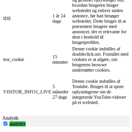
hvordan brugeren bruger
webstedet og enhver anden
1 år 24
annonce, før han besøger
IDE
dage
webstedet. Dette bruges til at
præsentere brugere med
annoncer, der er relevante for
dem i henhold til
brugerprofilen.
Denne cookie indstilles af
doubleclick.net. Formålet med
15
test_cookie
cookien er at afgøre, om
minutter
brugerens browser
understøtter cookies.
Denne cookie indstilles af
5
Youtube. Bruges til at spore
VISITOR_INFO1_LIVE
måneder
oplysningerne om de
27 dage
integrerede YouTube-videoer
på et websted.
Analytik
analytics