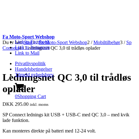
Fa Moto-Sport Webshop
Link to Facebook
Du er her:
Start
1
/
Fa Moto-Sport Webshop
2
/
Mobiltilbehør
3
/
Sp
Link to Instagram
Connect
4
/
Ledningsnet QC 3,0 til trådløs oplader
Link to Mail
Privatlivspolitik
Handelsbetingelser
Ledningsnet QC 3,0 til trådløs
Tilmeld nyhedsbrev
oplader
0
Shopping Cart
DKK
295.00
inkl. moms
SP Connect lednings kit USB + USB-C med QC 3,0 – med kvik
lade funktion.
Kan monteres direkte på batteri med 12-24 volt.