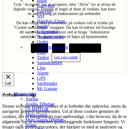
Blink
Tryk "Acceptér" for at acceptere, eller "Afvis" for at afvise de
Baglygter
digitale cookies. Fravalg af nogle af disse af cookies, kan have
Forlygte
en indvirkning på funktionerne på webstedet.
Styr
Håndtag 22mm
Du kan vælge dine præferencer på cookies ved at trykke på
Spejle
"Cookie indstillinger" knappen. Du kan til enhver tid fravælge
Udstødning
dit samtykke og præferencer ved at bruge "Administrer
Nr.pladeholder
samtykke" knappen, nederst til højre på hjemmesiden.
Outlet
Gentlemans Ride
Acceptér
Afvis
Cookie indstillinger
Caps
Tasker
Læs vores politik
Samtaleanlæg
Låse
Alarm
GPS
Sædepuder
Luk
Mc Garage
Motorcykler
Privatlivsoversigt
Aprilia
Aprilia Tilbehør
Denne webside bruger cookies til at forbedre din oplevelse, mens du
QJ MOTOR
navigerer gennem hjemmesiden. Ud af disse cookies gemmes de
Moto Guzzi
cookies, der er kategoriseret som nødvendige, i din browser, da de er
Moto Guzzi Tilbehør
afgørende for, at webstedets grundlæggende funktioner fungerer. Vi
Vespa
bruger også tredjepartscookies, der hjælper os med at analysere og