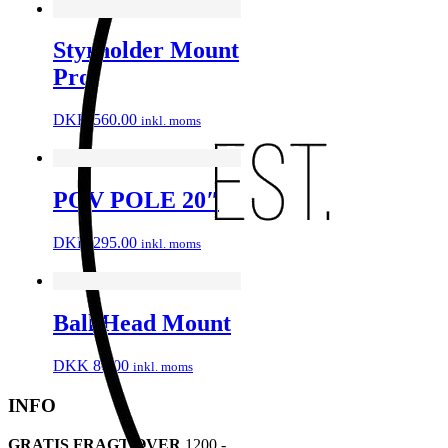
Styrholder Mount
Pro
DKK
560.00
inkl. moms
POV POLE 20″
DKK
295.00
inkl. moms
Ball Head Mount
DKK
80.00
inkl. moms
INFO
GRATIS FRAGT OVER
1200,-