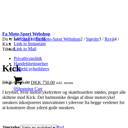
Fa Moto-Sport Webshop
Link to Facebook
Du er her:
Start
1
/
Fa Moto-Sport Webshop
2
/
Støvler
3
/
Revit
4
/
Link to Instagram
Kick
Link to Mail
Tilbud!
Privatlivspolitik
Handelsbetingelser
Kick
Tilmeld nyhedsbrev
Den
Den
DKK
1,245.00
DKK
750.00
inkl. moms
oprindelige
aktuelle
0
Shopping Cart
I krydset, hvor motorcykelryttere og skateboardere mødes, peger alle
pris
pris
skiltene mod Kick. Det harmoniske design af disse motorcykel
var:
er:
sneakers inkorporerer innovationer i ydeevne fra begge verdener for
DKK
DKK
at konstruere disse yderst gode sneakers.
1,245.00.
750.00.
Størrelse
Ryd