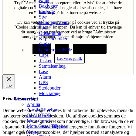
Blink
Tryk "Acceptér" for at acceptere, eller "Afvis" for at afvise de
Baglygter
digitale cookies. Fravalg af nogle af disse af cookies, kan have
Forlygte
en indvirkning på funktionerne på webstedet.
Styr
Håndtag 22mm
Du kan vælge dine præferencer på cookies ved at trykke på
"Cookie indstillinger" knappen. Du kan til enhver tid fravælge
Spejle
dit samtykke og præferencer ved at bruge "Administrer
Udstødning
samtykke" knappen, nederst til højre på hjemmesiden.
Nr.pladeholder
Outlet
Acceptér
Afvis
Cookie indstillinger
Gentlemans Ride
Caps
Læs vores politik
Tasker
Samtaleanlæg
Låse
Alarm
GPS
Luk
Sædepuder
Mc Garage
Privatlivsoversigt
Motorcykler
Aprilia
Aprilia Tilbehør
Denne webside bruger cookies til at forbedre din oplevelse, mens du
QJ MOTOR
navigerer gennem hjemmesiden. Ud af disse cookies gemmes de
Moto Guzzi
cookies, der er kategoriseret som nødvendige, i din browser, da de er
Moto Guzzi Tilbehør
afgørende for, at webstedets grundlæggende funktioner fungerer. Vi
Vespa
bruger også tredjepartscookies, der hjælper os med at analysere og