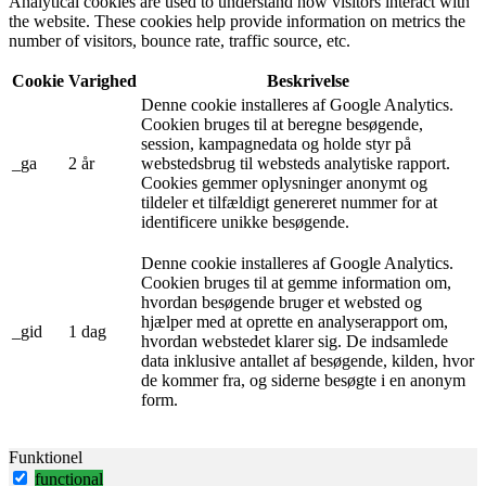
Analytical cookies are used to understand how visitors interact with
the website. These cookies help provide information on metrics the
number of visitors, bounce rate, traffic source, etc.
Cookie
Varighed
Beskrivelse
Denne cookie installeres af Google Analytics.
Cookien bruges til at beregne besøgende,
session, kampagnedata og holde styr på
_ga
2 år
webstedsbrug til websteds analytiske rapport.
Cookies gemmer oplysninger anonymt og
tildeler et tilfældigt genereret nummer for at
identificere unikke besøgende.
Denne cookie installeres af Google Analytics.
Cookien bruges til at gemme information om,
hvordan besøgende bruger et websted og
hjælper med at oprette en analyserapport om,
_gid
1 dag
hvordan webstedet klarer sig. De indsamlede
data inklusive antallet af besøgende, kilden, hvor
de kommer fra, og siderne besøgte i en anonym
form.
Funktionel
functional