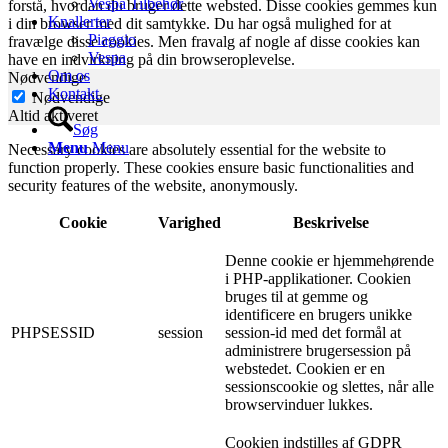
Vespa Tilbehør
forstå, hvordan du bruger dette websted. Disse cookies gemmes kun
Knallerter
i din browser med dit samtykke. Du har også mulighed for at
Piaggio
fravælge disse cookies. Men fravalg af nogle af disse cookies kan
Vespa
have en indvirkning på din browseroplevelse.
Om os
Nødvendige
Kontakt.
Nødvendige
Altid aktiveret
Søg
Menu
Menu
Necessary cookies are absolutely essential for the website to
function properly. These cookies ensure basic functionalities and
security features of the website, anonymously.
Cookie
Varighed
Beskrivelse
Denne cookie er hjemmehørende
i PHP-applikationer. Cookien
bruges til at gemme og
identificere en brugers unikke
PHPSESSID
session
session-id med det formål at
administrere brugersession på
webstedet. Cookien er en
sessionscookie og slettes, når alle
browservinduer lukkes.
Cookien indstilles af GDPR