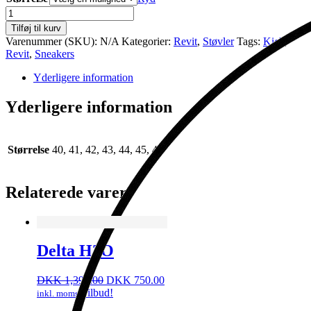
Kick
antal
Tilføj til kurv
Varenummer (SKU):
N/A
Kategorier:
Revit
,
Støvler
Tags:
Kick
,
Revit
,
Sneakers
Yderligere information
Yderligere information
Størrelse
40, 41, 42, 43, 44, 45, 46
Relaterede varer
Delta H2O
Den
Den
DKK
1,395.00
DKK
750.00
oprindelige
aktuelle
Tilbud!
inkl. moms
pris
pris