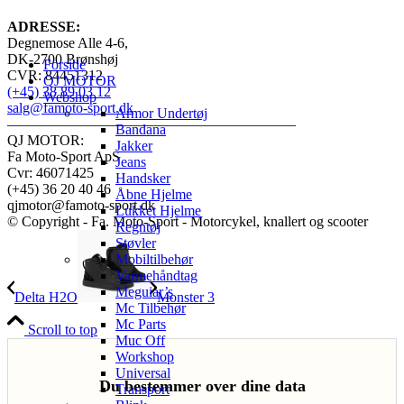
ADRESSE:
Degnemose Alle 4-6,
DK-2700 Brønshøj
Forside
CVR: 84451312
QJ MOTOR
(+45) 38 89 03 12
Webshop
salg@famoto-sport.dk
Armor Undertøj
————————————————————
Bandana
QJ MOTOR:
Jakker
Fa Moto-Sport ApS
Jeans
Cvr: 46071425
Handsker
(+45) 36 20 40 46
Åbne Hjelme
qjmotor@famoto-sport.dk
Lukket Hjelme
© Copyright - Fa. Moto-Sport - Motorcykel, knallert og scooter
Regntøj
Støvler
Mobiltilbehør
Varmehåndtag
Meguiar’s
Delta H2O
Monster 3
Mc Tilbehør
Mc Parts
Scroll to top
Muc Off
Workshop
Universal
Du bestemmer over dine data
Transport