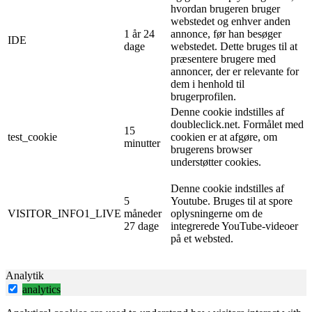
hvordan brugeren bruger
webstedet og enhver anden
1 år 24
annonce, før han besøger
IDE
dage
webstedet. Dette bruges til at
præsentere brugere med
annoncer, der er relevante for
dem i henhold til
brugerprofilen.
Denne cookie indstilles af
doubleclick.net. Formålet med
15
test_cookie
cookien er at afgøre, om
minutter
brugerens browser
understøtter cookies.
Denne cookie indstilles af
5
Youtube. Bruges til at spore
VISITOR_INFO1_LIVE
måneder
oplysningerne om de
27 dage
integrerede YouTube-videoer
på et websted.
Analytik
analytics