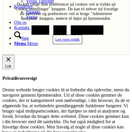
Vespa Tilbehør
Du kan vælge dine præferencer på cookies ved at trykke på
Knallerter
"Cookie indstillinger" knappen. Du kan til enhver tid fravælge
Piaggio
dit samtykke og præferencer ved at bruge "Administrer
Vespa
samtykke" knappen, nederst til højre på hjemmesiden.
Om os
Kontakt.
Acceptér
Afvis
Cookie indstillinger
Søg
Læs vores politik
Menu
Menu
Luk
Privatlivsoversigt
Denne webside bruger cookies til at forbedre din oplevelse, mens du
navigerer gennem hjemmesiden. Ud af disse cookies gemmes de
cookies, der er kategoriseret som nødvendige, i din browser, da de er
afgørende for, at webstedets grundlæggende funktioner fungerer. Vi
bruger også tredjepartscookies, der hjælper os med at analysere og
forstå, hvordan du bruger dette websted. Disse cookies gemmes kun
i din browser med dit samtykke. Du har også mulighed for at
fravælge disse cookies. Men fravalg af nogle af disse cookies kan