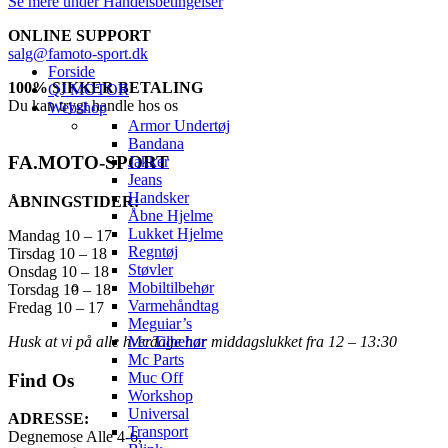
Se mere under Handelsbetingelser
ONLINE SUPPORT
salg@famoto-sport.dk
Forside
100% SIKKER BETALING
QJ MOTOR
Du kan trygt handle hos os
Webshop
Armor Undertøj
Bandana
FA.MOTO-SPORT
Jakker
Jeans
Handsker
ÅBNINGSTIDER:
Åbne Hjelme
Lukket Hjelme
Mandag 10 – 17
Regntøj
Tirsdag 10 – 18
Støvler
Onsdag 10 – 18
Mobiltilbehør
Torsdag 10 – 18
Varmehåndtag
Fredag 10 – 17
Meguiar’s
Husk at vi på alle hverdage har middagslukket fra 12 – 13:30
Mc Tilbehør
Mc Parts
Muc Off
Find Os
Workshop
Universal
ADRESSE:
Transport
Degnemose Alle 4-6,