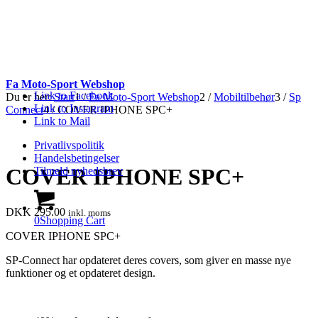
Fa Moto-Sport Webshop
Link to Facebook
Du er her:
Start
1
/
Fa Moto-Sport Webshop
2
/
Mobiltilbehør
3
/
Sp
Link to Instagram
Connect
4
/
COVER IPHONE SPC+
Link to Mail
Privatlivspolitik
Handelsbetingelser
COVER IPHONE SPC+
Tilmeld nyhedsbrev
DKK
295.00
inkl. moms
0
Shopping Cart
COVER IPHONE SPC+
SP-Connect har opdateret deres covers, som giver en masse nye
funktioner og et opdateret design.