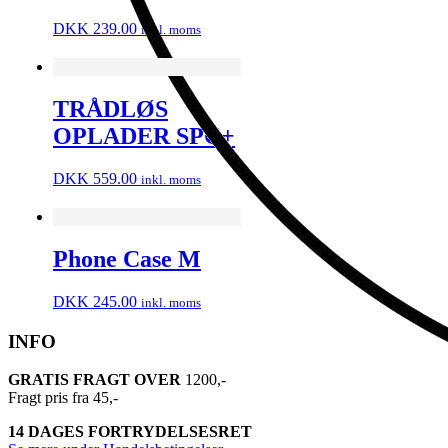
DKK
239.00
inkl. moms
TRÅDLØS
OPLADER SPC+
DKK
559.00
inkl. moms
Phone Case M
DKK
245.00
inkl. moms
INFO
GRATIS FRAGT OVER
1200,-
Fragt pris fra 45,-
14 DAGES FORTRYDELSESRET