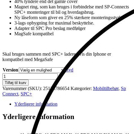
40% tyndere end det gamle cover
Magnet ring, som kan bruges i forbindelse med SP-Connects
SPC+ monteringer til bil og hverdagsbrug.
Ny låseform som giver en 25% stærkere monteringsstyrke.
3-lags opbygning for maximal beskyttelse.
Adapter til SPC Pro beslag medfølger
MagSafe kompatibel
Skal bruges sammen med SPC+ ladere hvis din Iphone er
kompatibel med MegaSafe
Version
Ryd
COVER
IPHONE
Tilføj til kurv
SPC+
Varenummer (SKU):
25134786654
Kategorier:
Mobiltilbehør
,
Sp
antal
Connect
,
SPC+
Yderligere information
Yderligere information