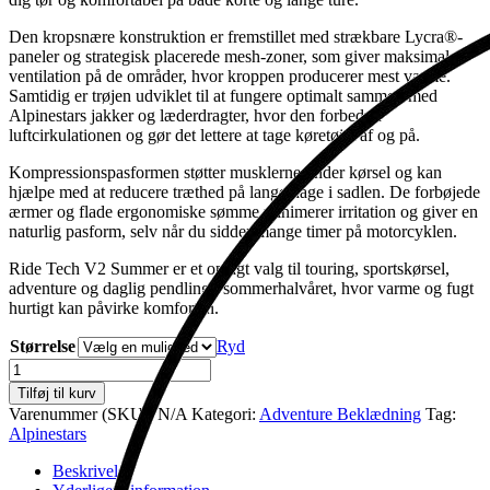
Den kropsnære konstruktion er fremstillet med strækbare Lycra®-
paneler og strategisk placerede mesh-zoner, som giver maksimal
ventilation på de områder, hvor kroppen producerer mest varme.
Samtidig er trøjen udviklet til at fungere optimalt sammen med
Alpinestars jakker og læderdragter, hvor den forbedrer
luftcirkulationen og gør det lettere at tage køretøjet af og på.
Kompressionspasformen støtter musklerne under kørsel og kan
hjælpe med at reducere træthed på lange dage i sadlen. De forbøjede
ærmer og flade ergonomiske sømme minimerer irritation og giver en
naturlig pasform, selv når du sidder mange timer på motorcyklen.
Ride Tech V2 Summer er et oplagt valg til touring, sportskørsel,
adventure og daglig pendling i sommerhalvåret, hvor varme og fugt
hurtigt kan påvirke komforten.
Størrelse
Ryd
Baselayer
Top
Tilføj til kurv
Ride
Varenummer (SKU):
N/A
Kategori:
Adventure Beklædning
Tag:
V2
Alpinestars
antal
Beskrivelse