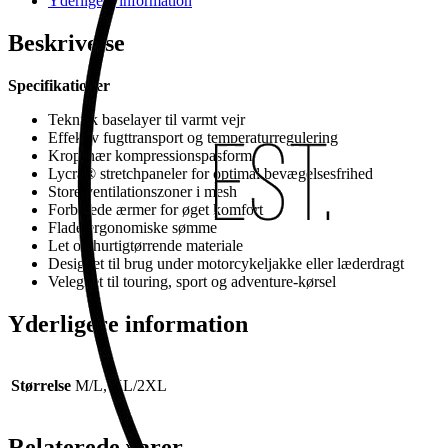
Yderligere information
Beskrivelse
Specifikationer
Teknisk baselayer til varmt vejr
Effektiv fugttransport og temperaturregulering
Kropsnær kompressionspasform
Lycra® stretchpaneler for optimal bevægelsesfrihed
Store ventilationszoner i mesh
Forbøjede ærmer for øget komfort
Flade ergonomiske sømme
Let og hurtigtørrende materiale
Designet til brug under motorcykeljakke eller læderdragt
Velegnet til touring, sport og adventure-kørsel
Yderligere information
Størrelse
M/L, XL/2XL
Relaterede varer