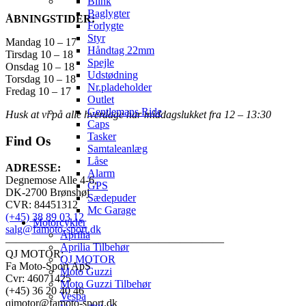
Blink
Baglygter
ÅBNINGSTIDER:
Forlygte
Styr
Mandag 10 – 17
Håndtag 22mm
Tirsdag 10 – 18
Spejle
Onsdag 10 – 18
Udstødning
Torsdag 10 – 18
Nr.pladeholder
Fredag 10 – 17
Outlet
Gentlemans Ride
Husk at vi på alle hverdage har middagslukket fra 12 – 13:30
Caps
Tasker
Find Os
Samtaleanlæg
Låse
ADRESSE:
Alarm
Degnemose Alle 4-6,
GPS
DK-2700 Brønshøj
Sædepuder
CVR: 84451312
Mc Garage
(+45) 38 89 03 12
Motorcykler
salg@famoto-sport.dk
Aprilia
————————————————————
Aprilia Tilbehør
QJ MOTOR:
QJ MOTOR
Fa Moto-Sport ApS
Moto Guzzi
Cvr: 46071425
Moto Guzzi Tilbehør
(+45) 36 20 40 46
Vespa
qjmotor@famoto-sport.dk