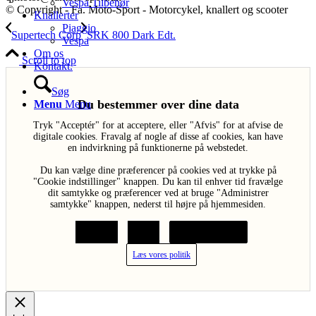
Vespa Tilbehør
© Copyright - Fa. Moto-Sport - Motorcykel, knallert og scooter
Knallerter
Piaggio
Supertech Corp
SRK 800 Dark Edt.
Vespa
Om os
Scroll to top
Kontakt.
Søg
Du bestemmer over dine data
Menu
Menu
Tryk "Acceptér" for at acceptere, eller "Afvis" for at afvise de
digitale cookies. Fravalg af nogle af disse af cookies, kan have
en indvirkning på funktionerne på webstedet.
Du kan vælge dine præferencer på cookies ved at trykke på
"Cookie indstillinger" knappen. Du kan til enhver tid fravælge
dit samtykke og præferencer ved at bruge "Administrer
samtykke" knappen, nederst til højre på hjemmesiden.
Acceptér
Afvis
Cookie indstillinger
Læs vores politik