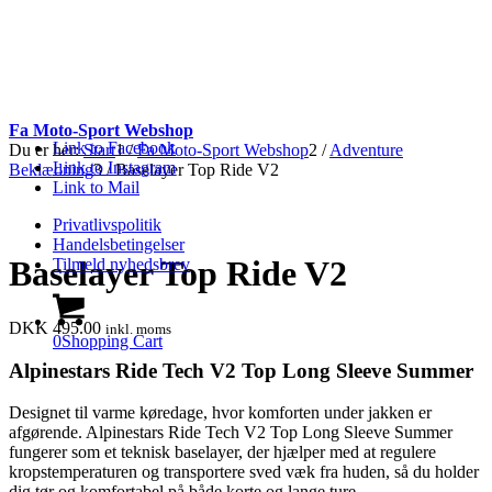
Fa Moto-Sport Webshop
Link to Facebook
Du er her:
Start
1
/
Fa Moto-Sport Webshop
2
/
Adventure
Link to Instagram
Beklædning
3
/
Baselayer Top Ride V2
Link to Mail
Privatlivspolitik
Handelsbetingelser
Baselayer Top Ride V2
Tilmeld nyhedsbrev
DKK
495.00
inkl. moms
0
Shopping Cart
Alpinestars Ride Tech V2 Top Long Sleeve Summer
Designet til varme køredage, hvor komforten under jakken er
afgørende. Alpinestars Ride Tech V2 Top Long Sleeve Summer
fungerer som et teknisk baselayer, der hjælper med at regulere
kropstemperaturen og transportere sved væk fra huden, så du holder
dig tør og komfortabel på både korte og lange ture.