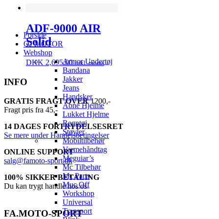
ADF-9000 AIR
Forside
Solid
QJ MOTOR
Webshop
Armor Undertøj
DKK
2,695.00
inkl. moms
Bandana
Jakker
INFO
Jeans
Handsker
GRATIS FRAGT OVER
1200,-
Åbne Hjelme
Fragt pris fra 45,-
Lukket Hjelme
Regntøj
14 DAGES FORTRYDELSESRET
Støvler
Se mere under Handelsbetingelser
Mobiltilbehør
Varmehåndtag
ONLINE SUPPORT
Meguiar’s
salg@famoto-sport.dk
Mc Tilbehør
Mc Parts
100% SIKKER BETALING
Muc Off
Du kan trygt handle hos os
Workshop
Universal
Transport
FA.MOTO-SPORT