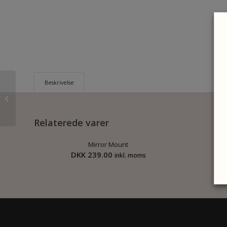
Beskrivelse
Airhawk Cruiser R
Small
Relaterede varer
Mirror Mount
DKK
239.00
inkl. moms