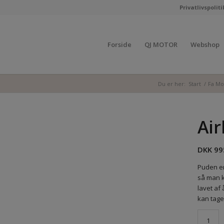
Privatlivspoliti
Forside
QJ MOTOR
Webshop
Du er her:
Start
/
Fa Mo
Air
DKK
99
Puden er
så man 
lavet af
kan tage