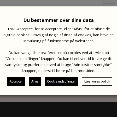
Varenumm
Du bestemmer over dine data
Airhawk
,
Tryk "Acceptér" for at acceptere, eller "Afvis" for at afvise de
digitale cookies. Fravalg af nogle af disse af cookies, kan have en
indvirkning på funktionerne på webstedet.
Du kan vælge dine præferencer på cookies ved at trykke på
"Cookie indstillinger" knappen. Du kan til enhver tid fravælge dit
samtykke og præferencer ved at bruge "Administrer samtykke"
knappen, nederst til højre på hjemmesiden.
Phone Case M
Dual USB
DKK
245.00
DKK
299.00
inkl. moms
inkl. mom
Acceptér
Afvis
Cookie indstillinger
Læs vores politik