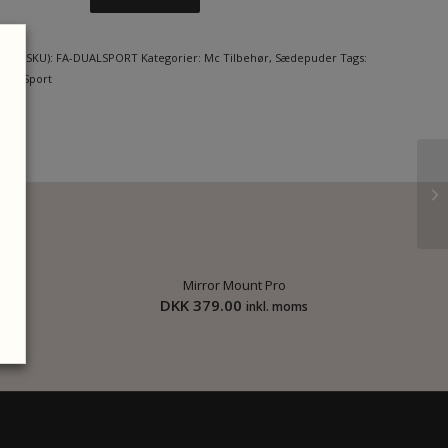
er (SKU):
FA-DUALSPORT
Kategorier:
Mc Tilbehør
,
Sædepuder
Tags:
Dual Sport
Mirror Mount Pro
DKK
379.00
s
inkl. moms