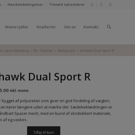
k
Handelsbetingelser
Tilmeld nyhedsbrev
Motorcykler
Knallerter
Om os
Kontakt.
to-Sport Webshop
/
Mc Tilbehør
/
Sædepuder
/
Airhawk Dual Sport R
hawk Dual Sport R
5.00
inkl. moms
 bygget af polyuretan som giver en god fordeling af vægten,
kan kører længere uden at mærke det. Sædebeklædningen er
 åndbart Spacer mesh, med en bund af skridsikkert materiale,
s af og vaskes.
Tilføj til kurv