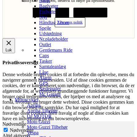
Blink
samtykke" knappen, nederst til højre på hjemmesiden.
Baglygter
Forlygte
Acceptér
Afvis
Cookie indstillinger
Styr
Håndtag 22mm
Læs vores politik
Spejle
Udstødning
Nr.pladeholder
Outlet
Gentlemans Ride
Luk
Caps
Tasker
Privatlivsoversigt
Samtaleanlæg
Låse
Denne webside bruger cookies til at forbedre din oplevelse, mens du
Alarm
navigerer gennem hjemmesiden. Ud af disse cookies gemmes de
GPS
cookies, der er kategoriseret som nødvendige, i din browser, da de er
Sædepuder
afgørende for, at webstedets grundlæggende funktioner fungerer. Vi
Mc Garage
bruger også tredjepartscookies, der hjælper os med at analysere og
Motorcykler
forstå, hvordan du bruger dette websted. Disse cookies gemmes kun
Aprilia
i din browser med dit samtykke. Du har også mulighed for at
Aprilia Tilbehør
fravælge disse cookies. Men fravalg af nogle af disse cookies kan
QJ MOTOR
have en indvirkning på din browseroplevelse.
Moto Guzzi
Nødvendige
Moto Guzzi Tilbehør
Nødvendige
Vespa
Altid aktiveret