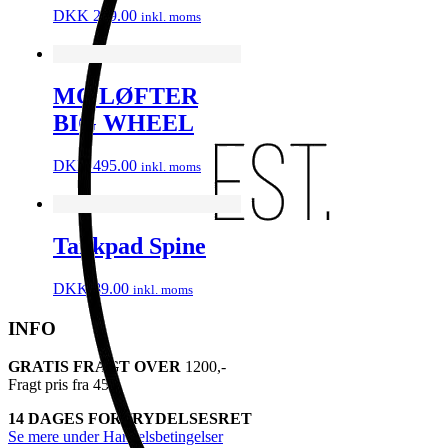
DKK
299.00
inkl. moms
MC LØFTER
BIG WHEEL
DKK
495.00
inkl. moms
Tankpad Spine
DKK
89.00
inkl. moms
INFO
GRATIS FRAGT OVER
1200,-
Fragt pris fra 45,-
14 DAGES FORTRYDELSESRET
Se mere under Handelsbetingelser