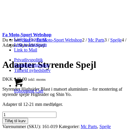
Fa Moto-Sport Webshop
Link to Facebook
Du er her:
Start
1
/
Fa Moto-Sport Webshop
2
/
Mc Parts
3
/
Spejle
4
/
Link to Instagram
Adapter Styrende Spejl
Link to Mail
Privatlivspolitik
Adapter Styrende Spejl
Handelsbetingelser
Tilmeld nyhedsbrev
DKK
349.00
inkl. moms
Styrender Highsider Blast i matsort aluminium – for montering af
0
Shopping Cart
styrende spejle Highsider og Shin Yo.
Adapter til 12-21 mm medfølger.
Adapter
Styrende
Tilføj til kurv
Spejl
Varenummer (SKU):
161-019
Kategorier:
Mc Parts
,
Spejle
antal