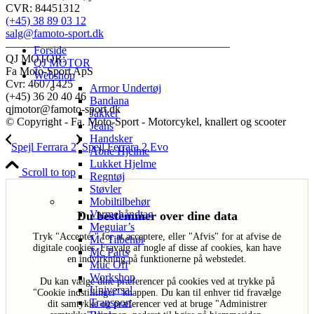
CVR: 84451312
(+45) 38 89 03 12
salg@famoto-sport.dk
————————————————————
Forside
QJ MOTOR:
QJ MOTOR
Fa Moto-Sport ApS
Webshop
Cvr: 46071425
Armor Undertøj
(+45) 36 20 40 46
Bandana
qjmotor@famoto-sport.dk
Jakker
© Copyright - Fa. Moto-Sport - Motorcykel, knallert og scooter
Jeans
Handsker
Spejl Ferrara 2
Spejl Ferrara 2 Evo
Åbne Hjelme
Lukket Hjelme
Scroll to top
Regntøj
Støvler
Mobiltilbehør
Varmehåndtag
Du bestemmer over dine data
Meguiar’s
Tryk "Acceptér" for at acceptere, eller "Afvis" for at afvise de
Mc Tilbehør
digitale cookies. Fravalg af nogle af disse af cookies, kan have
Mc Parts
en indvirkning på funktionerne på webstedet.
Muc Off
Workshop
Du kan vælge dine præferencer på cookies ved at trykke på
Universal
"Cookie indstillinger" knappen. Du kan til enhver tid fravælge
Transport
dit samtykke og præferencer ved at bruge "Administrer