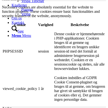
Vespa Tilbehør
Knallerter
Necessary cookies are absolutely essential for the website to
Piaggio
function properly. These cookies ensure basic functionalities and
Vespa
security features of the website, anonymously.
Om os
Kontakt.
Cookie
Varighed
Beskrivelse
Søg
Denne cookie er hjemmehørende
Menu
Menu
i PHP-applikationer. Cookien
bruges til at gemme og
identificere en brugers unikke
PHPSESSID
session
session-id med det formål at
administrere brugersession på
webstedet. Cookien er en
sessionscookie og slettes, når alle
browservinduer lukkes.
Cookien indstilles af GDPR
Cookie Consent-pluginet og
bruges til at gemme, om brugeren
viewed_cookie_policy
1 år
har givet sit samtykke til brugen
af ​​cookies eller ej. Det gemmer
ingen personlige data.