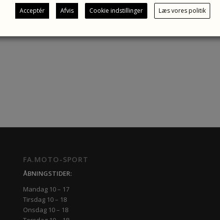
Acceptér
Afvis
Cookie indstillinger
Læs vores politik
FA.MOTO-SPORT
ÅBNINGSTIDER:
Mandag 10 – 17
Tirsdag 10 – 18
Onsdag 10 – 18