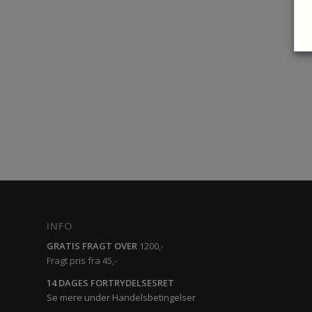
INFO
GRATIS FRAGT OVER
1200,-
Fragt pris fra 45,-
14 DAGES FORTRYDELSESRET
Se mere under Handelsbetingelser