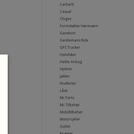
Carhartt
Casual
Chigee
Formstøbte Høreværn
Gavekort
Gentlemans Ride
GPS Tracker
Handsker
Helite Airbag
Hjelme
Jakker
Knallerter
Låse
Mc Parts
Mc Tilbehør
Mobiltilbehør
Motorcykler
Outlet
Regntøj