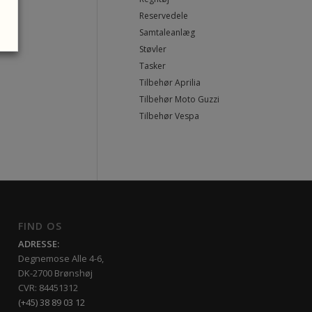
Reservedele
Samtaleanlæg
Støvler
Tasker
Tilbehør Aprilia
Tilbehør Moto Guzzi
Tilbehør Vespa
FIND OS
ADRESSE:
Degnemose Alle 4-6,
DK-2700 Brønshøj
CVR: 84451312
(+45) 38 89 03 12